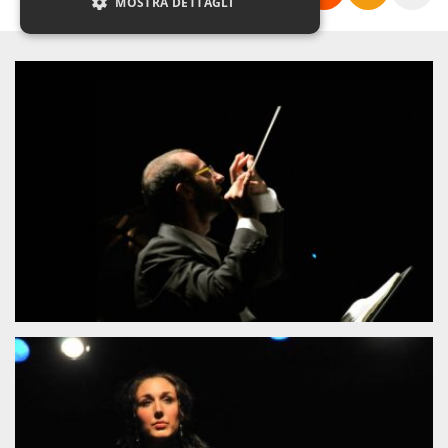
MOSTRA DETTAGLI
Necessari
Marketing
Non classificati
I cookie strettamente necessari o tecnici sono
indispensabili al funzionamento del sito. I
servizi qui presenti non potranno funzionare
senza.
Provider /
Nome
Scadenza
Descrizione
Dominio
cf_clearance
1 anno
Clearance
Cloudflare,
Cookie from
Inc.
CloudFlare
.oooh.events
stores the proof
of challenge
passed. It is
used to no
longer issue a
captcha or
jschallenge
challenge if
present. It is
required to
reach origin