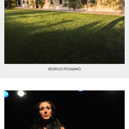
memorizzazione
dei contenuti
sul browser per
rendere le
pagine più
veloci.
Storage declaration
Nome
Storage type
Descrizione
wpEmojiSettingsSupports
Archiviazione
di sessione
cn_uc__
Archiviazione
locale
BORGO PIGNANO
fbssls_314278995690155
Archiviazione
di sessione
Provider /
Nome
Scadenza
Descrizione
Dominio
__Secure-
.youtube.com
5 mesi 4
YNID
settimane
Provider /
Nome
Scadenza
Descrizione
Dominio