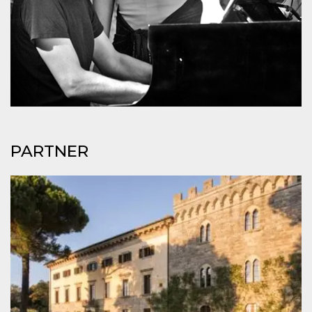
per un utente
tra le pagine.
CookieScriptConsent
4
Questo cookie
CookieScript
settimane
viene utilizzato
oooh.events
2 giorni
dal servizio
Cookie-
Script.com per
ricordare le
preferenze di
consenso sui
cookie dei
visitatori. È
necessario che il
banner dei
PARTNER
cookie di
Cookie-
Script.com
funzioni
correttamente.
m
1 anno 1
Questo cookie
Stripe
mese
viene
m.stripe.com
generalmente
utilizzato per le
prestazioni e
l'ottimizzazione
dei servizi di
elaborazione
dei pagamenti,
facilitando la