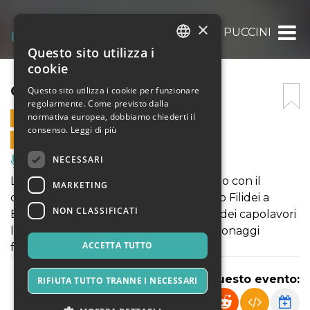
×
OMAGGIO A PUCCINI
Questo sito utilizza i
ITALIAN
cookie
ENGLISH
OMAGGIO A PUCCINI
Questo sito utilizza i cookie per funzionare
regolarmente. Come previsto dalla
SPANISH
normativa europea, dobbiamo chiederti il
10 LUGLIO 2024 - 21:30
consenso.
Leggi di più
VENDITE ONLINE TERMINATE
NECESSARI
Musica, Eventi Live, Club
L’omaggio a Puccini continua il 10 luglio con il
MARKETING
concerto lirico di Chiara Mattioli e Paolo Filidei a
NON CLASSIFICATI
Borgo Pignano attraverso la citazione dei capolavori
lirici del Maestro e i suoi immortali personaggi
ACCETTA TUTTO
femminili.
Condividi questo evento:
RIFIUTA TUTTO TRANNE I NECESSARI