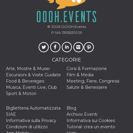
oo
5 anni
consente
Meta
all'utente di
Platform Inc.
disabilitare 
.facebook.com
visualizzazi
delle inserz
© 2026
OOOH.Events
Meta in base
P.IVA 13515531005
sue attività 
web di terzi
sb
1 anno 11
Identificazi
Meta
mesi
browser di
Platform Inc.
Facebook,
.facebook.com
autenticazi
CATEGORIE
marketing e 
cookie di
Arte, Mostre & Musei
Corsi & Formazione
funzione spe
Escursioni & Visite Guidate
Film & Media
di Facebook
Food & Beverages
Meeting, Fiere, Congressi
usida
.facebook.com
Sessione
raccoglie
Musica, Eventi Live, Club
Salute & Benessere
informazion
browser
Sport & Motori
dell'utente 
dell'identifi
univoco, uti
Biglietteria Automatizzata
Blog
per persona
la pubblicit
SIAE
Archivio Eventi
gli utenti
Informativa sulla Privacy
Informativa sui Cookies
xs
2 mesi 4
Utilizzato p
Meta
Condizioni di utilizzo
Tutorial: crea un evento
settimane
mantenere 
Platform Inc.
App Mobile
Help