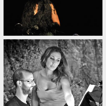
server.
wordpress_test_cookie
Sessione
Cookie di
Automattic
Wordpress,
Inc.
verifica che il
.oooh.events
browser accetti i
cookie.
PHPSESSID
Sessione
Cookie
PHP.net
generato da
oooh.events
applicazioni
basate sul
linguaggio PHP.
Si tratta di un
identificatore
generico
utilizzato per
mantenere le
variabili di
sessione utente.
Normalmente è
un numero
generato in
modo casuale, il
modo in cui
viene utilizzato
può essere
specifico per il
sito, ma un
buon esempio è
mantenere uno
stato di accesso