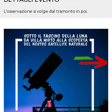
Necessari
Marketing
L'osservazione si volge dal tramonto in poi.
I cookie strettamente necessari o tecnici sono
indispensabili al funzionamento del sito. I
servizi qui presenti non potranno funzionare
senza.
Provider /
Nome
Scadenza
Descrizione
Dominio
cf_clearance
1 anno
Clearance
Cloudflare,
Cookie from
Inc.
CloudFlare
.oooh.events
stores the proof
of challenge
passed. It is
used to no
longer issue a
captcha or
jschallenge
challenge if
present. It is
required to
reach origin
server.
wordpress_test_cookie
Sessione
Cookie di
Automattic
Wordpress,
Inc.
verifica che il