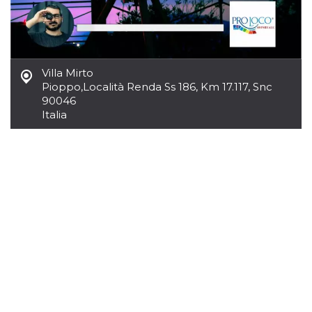
.oooh.events
browser accetti i
cookie.
PHPSESSID
Sessione
Cookie
PHP.net
generato da
oooh.events
applicazioni
basate sul
Villa Mirto
linguaggio PHP.
Pioppo
,
Località Renda Ss 186, Km 17.117, Snc
Si tratta di un
identificatore
90046
generico
Italia
utilizzato per
mantenere le
variabili di
sessione utente.
Normalmente è
un numero
generato in
modo casuale, il
modo in cui
viene utilizzato
può essere
specifico per il
sito, ma un
buon esempio è
mantenere uno
stato di accesso
per un utente
tra le pagine.
m
1 anno 1
Questo cookie
Stripe