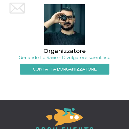
mese
viene
m.stripe.com
generalmente
utilizzato per le
prestazioni e
l'ottimizzazione
dei servizi di
elaborazione
dei pagamenti,
facilitando la
memorizzazione
dei contenuti
sul browser per
rendere le
Organizzatore
pagine più
Gerlando Lo Savio - Divulgatore scientifico
veloci.
CookieScriptConsent
4
Questo cookie
CookieScript
CONTATTA L'ORGANIZZATORE
settimane
viene utilizzato
oooh.events
2 giorni
dal servizio
Cookie-
Script.com per
ricordare le
preferenze di
consenso sui
cookie dei
visitatori. È
necessario che il
banner dei
cookie di
Cookie-
Script.com
funzioni