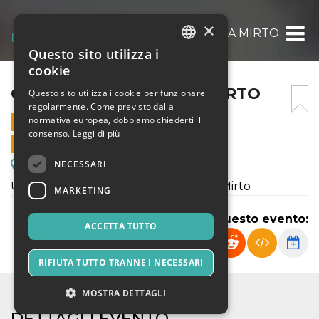
×
OSERVAZIONE A VILLA MIRTO
Questo sito utilizza i
ITALIAN
cookie
ENGLISH
OSERVAZIONE A VILLA MIRTO
Questo sito utilizza i cookie per funzionare
regolarmente. Come previsto dalla
SPANISH
normativa europea, dobbiamo chiederti il
12 MAGGIO 2023 - 20:10
consenso.
Leggi di più
VENDITE ONLINE TERMINATE
NECESSARI
Escursioni & Visite Guidate
Una osservazione astronomica a Villa Mirto
MARKETING
Condividi questo evento:
ACCETTA TUTTO
RIFIUTA TUTTO TRANNE I NECESSARI
MOSTRA DETTAGLI
DETTAGLI EVENTO