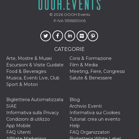
correttamente.
Storage declaration
© 2026
OOOH.Events
P.IVA 13515531005
Storage
Nome
Descrizione
type
fbssls_314278995690155
Session
storage
CATEGORIE
wpEmojiSettingsSupports
Session
storage
Arte, Mostre & Musei
Corsi & Formazione
cn_uc__
Local
Escursioni & Visite Guidate
Film & Media
storage
Food & Beverages
Meeting, Fiere, Congressi
Musica, Eventi Live, Club
Salute & Benessere
Sport & Motori
Biglietteria Automatizzata
Blog
SIAE
Archivio Eventi
Informativa sulla Privacy
Informativa sui Cookies
Provider /
Nome
Scadenza
Descrizione
Condizioni di utilizzo
Tutorial: crea un evento
Dominio
App Mobile
Help
c_user
4
Cookie di a
Meta
FAQ Utenti
FAQ Organizzatori
settimane
utente. Può
Platform Inc.
2 giorni
essere di se
Affiliate Marketing
Biglietteria White Label
.facebook.com