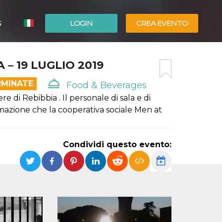
G
LOGIN
CREA EVENTO
ESPAÑOL
 – 19 LUGLIO 2019
ENGLISH
RMINATE
Food & Beverages
e di Rebibbia . Il personale di sala e di
azione che la cooperativa sociale Men at
Condividi questo evento: