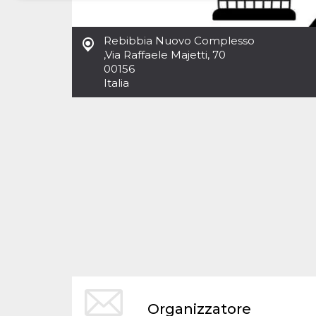
Necessari
Marketing
Rebibbia Nuovo Complesso
I cookie strettamente necessari o tecnici sono
,
Via Raffaele Majetti, 70
indispensabili al funzionamento del sito. I
00156
servizi qui presenti non potranno funzionare
Italia
senza.
Provider /
Nome
Scadenza
Descrizione
Dominio
cf_clearance
1 anno
Clearance
Cloudflare,
Cookie from
Inc.
CloudFlare
.oooh.events
stores the proof
of challenge
passed. It is
used to no
longer issue a
captcha or
jschallenge
challenge if
present. It is
required to
reach origin
server.
wordpress_test_cookie
Sessione
Cookie di
Automattic
Organizzatore
Wordpress,
Inc.
verifica che il