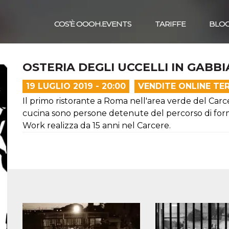
COS’È OOOH.EVENTS
TARIFFE
BLO
OSTERIA DEGLI UCCELLI IN GABBIA
19 LUGLIO 2019 - 20:00
VENDITE ONLINE TE
Il primo ristorante a Roma nell'area verde del Carcer
cucina sono persone detenute del percorso di form
Work realizza da 15 anni nel Carcere.