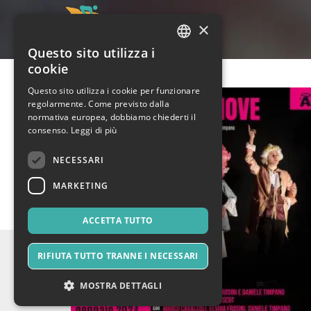
×
Questo sito utilizza i
ITALIAN
cookie
ENGLISH
Questo sito utilizza i cookie per funzionare
regolarmente. Come previsto dalla
SPANISH
normativa europea, dobbiamo chiederti il
consenso.
Leggi di più
NECESSARI
MARKETING
ACCETTA TUTTO
RIFIUTA TUTTO TRANNE I NECESSARI
MOSTRA DETTAGLI