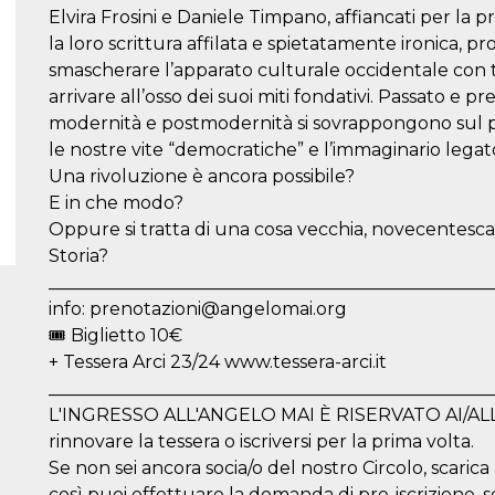
Elvira Frosini e Daniele Timpano, affiancati per la 
la loro scrittura affilata e spietatamente ironica, p
smascherare l’apparato culturale occidentale con tut
arrivare all’osso dei suoi miti fondativi. Passato e pre
modernità e postmodernità si sovrappongono sul pal
le nostre vite “democratiche” e l’immaginario legato
Una rivoluzione è ancora possibile?
E in che modo?
Oppure si tratta di una cosa vecchia, novecentesca,
Storia?
__________________________________________________
info: prenotazioni@angelomai.org
🎟 Biglietto 10€
+ Tessera Arci 23/24 www.tessera-arci.it
__________________________________________________
L'INGRESSO ALL'ANGELO MAI È RISERVATO AI/ALLe
rinnovare la tessera o iscriversi per la prima volta.
Se non sei ancora socia/o del nostro Circolo, scarica 
così puoi effettuare la domanda di pre-iscrizione, s