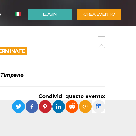
G
LOGIN
CREA EVENTO
ESPAÑOL
ENGLISH
TERMINATE
𝙚 𝙏𝙞𝙢𝙥𝙖𝙣𝙤
Condividi questo evento: