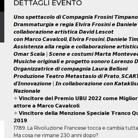
DETTAGLI EVENTO
𝙐𝙣𝙤 𝙨𝙥𝙚𝙩𝙩𝙖𝙘𝙤𝙡𝙤 𝙙𝙞 𝘾𝙤𝙢𝙥𝙖𝙜𝙣𝙞𝙖 𝙁𝙧𝙤𝙨𝙞𝙣𝙞 𝙏𝙞𝙢𝙥𝙖𝙣𝙤
𝘿𝙧𝙖𝙢𝙢𝙖𝙩𝙪𝙧𝙜𝙞𝙖 𝙚 𝙧𝙚𝙜𝙞𝙖 𝙀𝙡𝙫𝙞𝙧𝙖 𝙁𝙧𝙤𝙨𝙞𝙣𝙞 𝙚 𝘿𝙖𝙣𝙞𝙚𝙡
𝙘𝙤𝙡𝙡𝙖𝙗𝙤𝙧𝙖𝙯𝙞𝙤𝙣𝙚 𝙖𝙧𝙩𝙞𝙨𝙩𝙞𝙘𝙖 𝘿𝙖𝙫𝙞𝙙 𝙇𝙚𝙨𝙘𝙤𝙩
𝙘𝙤𝙣 𝙈𝙖𝙧𝙘𝙤 𝘾𝙖𝙫𝙖𝙡𝙘𝙤𝙡𝙞, 𝙀𝙡𝙫𝙞𝙧𝙖 𝙁𝙧𝙤𝙨𝙞𝙣𝙞, 𝘿𝙖𝙣𝙞𝙚𝙡𝙚 𝙏𝙞
𝘼𝙨𝙨𝙞𝙨𝙩𝙚𝙣𝙯𝙖 𝙖𝙡𝙡𝙖 𝙧𝙚𝙜𝙞𝙖 𝙚 𝙘𝙤𝙡𝙡𝙖𝙗𝙤𝙧𝙖𝙯𝙞𝙤𝙣𝙚 𝙖𝙧𝙩𝙞𝙨𝙩𝙞
𝙊𝙢𝙖𝙧 𝙎𝙘𝙖𝙡𝙖 | 𝙎𝙘𝙚𝙣𝙚 𝙚 𝙘𝙤𝙨𝙩𝙪𝙢𝙞 𝙈𝙖𝙧𝙩𝙖 𝙈𝙤𝙣𝙩𝙚𝙫𝙚𝙘
𝙈𝙪𝙨𝙞𝙘𝙝𝙚 𝙤𝙧𝙞𝙜𝙞𝙣𝙖𝙡𝙞 𝙚 𝙥𝙧𝙤𝙜𝙚𝙩𝙩𝙤 𝙨𝙤𝙣𝙤𝙧𝙤 𝙇𝙤𝙧𝙚𝙣𝙯𝙤 
𝙊𝙧𝙜𝙖𝙣𝙞𝙯𝙯𝙖𝙩𝙧𝙞𝙘𝙚 𝙙𝙞 𝙘𝙤𝙢𝙥𝙖𝙜𝙣𝙞𝙖 𝙇𝙖𝙪𝙧𝙖 𝘽𝙚𝙡𝙡𝙤𝙣𝙞
𝙋𝙧𝙤𝙙𝙪𝙯𝙞𝙤𝙣𝙚 𝙏𝙚𝙖𝙩𝙧𝙤 𝙈𝙚𝙩𝙖𝙨𝙩𝙖𝙨𝙞𝙤 𝙙𝙞 𝙋𝙧𝙖𝙩𝙤, 𝙎𝘾𝘼𝙍𝙏
𝙙’𝙄𝙣𝙣𝙤𝙫𝙖𝙯𝙞𝙤𝙣𝙚 | 𝙄𝙣 𝙘𝙤𝙡𝙡𝙖𝙗𝙤𝙧𝙖𝙯𝙞𝙤𝙣𝙚 𝙘𝙤𝙣 𝙆𝙖𝙩𝙖𝙠𝙡
𝙉𝙖𝙯𝙞𝙤𝙣𝙖𝙡𝙚
✧ 𝗩𝗶𝗻𝗰𝗶𝘁𝗼𝗿𝗲 𝗱𝗲𝗹 𝗣𝗿𝗲𝗺𝗶𝗼 𝗨𝗕𝗨 𝟮𝟬𝟮𝟮 𝗰𝗼𝗺𝗲 𝗠𝗶𝗴𝗹𝗶𝗼𝗿 
𝗮𝘁𝘁𝗼𝗿𝗲 𝗮 𝗠𝗮𝗿𝗰𝗼 𝗖𝗮𝘃𝗮𝗹𝗰𝗼𝗹𝗶.
✧ 𝗩𝗶𝗻𝗰𝗶𝘁𝗼𝗿𝗲 𝗱𝗲𝗹𝗹𝗮 𝗠𝗲𝗻𝘇𝗶𝗼𝗻𝗲 𝗦𝗽𝗲𝗰𝗶𝗮𝗹𝗲 ‘𝗙𝗿𝗮𝗻𝗰𝗼 𝗤𝘂
𝟮𝟬𝟭𝟵.
1789. La Rivoluzione Francese tocca e cambia tutta
Ma cosa ne rimane 230 anni dopo?