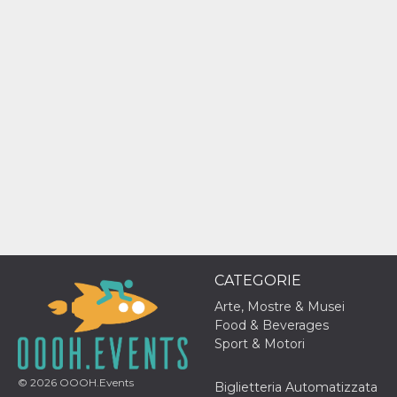
mese
viene
m.stripe.com
generalmente
utilizzato per le
prestazioni e
l'ottimizzazione
dei servizi di
elaborazione
dei pagamenti,
facilitando la
memorizzazione
dei contenuti
sul browser per
rendere le
pagine più
veloci.
CookieScriptConsent
4
Questo cookie
CookieScript
settimane
viene utilizzato
oooh.events
2 giorni
dal servizio
Cookie-
Script.com per
ricordare le
preferenze di
CATEGORIE
consenso sui
cookie dei
Arte, Mostre & Musei
visitatori. È
Food & Beverages
necessario che il
banner dei
Sport & Motori
cookie di
Cookie-
Script.com
© 2026
OOOH.Events
Biglietteria Automatizzata
funzioni