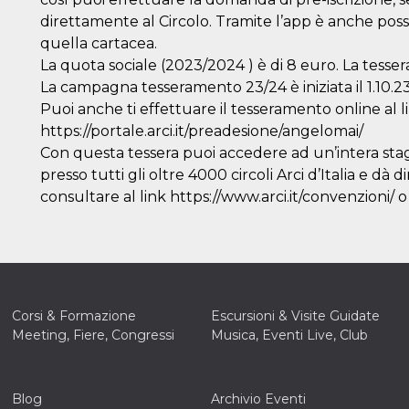
direttamente al Circolo. Tramite l’app è anche possibi
quella cartacea.
La quota sociale (2023/2024 ) è di 8 euro. La tesser
La campagna tesseramento 23/24 è iniziata il 1.10.2
Puoi anche ti effettuare il tesseramento online al l
https://portale.arci.it/preadesione/angelomai/
Con questa tessera puoi accedere ad un’intera stagi
presso tutti gli oltre 4000 circoli Arci d’Italia e dà 
consultare al link https://www.arci.it/convenzioni/
Corsi & Formazione
Escursioni & Visite Guidate
Meeting, Fiere, Congressi
Musica, Eventi Live, Club
Blog
Archivio Eventi