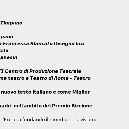
𝙚 𝙏𝙞𝙢𝙥𝙖𝙣𝙤
𝙢𝙥𝙖𝙣𝙤
𝙘𝙖 𝙁𝙧𝙖𝙣𝙘𝙚𝙨𝙘𝙖 𝘽𝙡𝙖𝙣𝙘𝙖𝙩𝙤 𝘿𝙞𝙨𝙚𝙜𝙣𝙤 𝙡𝙪𝙘𝙞
𝙘𝙝𝙞
𝙖𝙣𝙚𝙨𝙞𝙣
𝙄 𝘾𝙚𝙣𝙩𝙧𝙤 𝙙𝙞 𝙋𝙧𝙤𝙙𝙪𝙯𝙞𝙤𝙣𝙚 𝙏𝙚𝙖𝙩𝙧𝙖𝙡𝙚
𝙨𝙢𝙖 𝙩𝙚𝙖𝙩𝙧𝙤 𝙚 𝙏𝙚𝙖𝙩𝙧𝙤 𝙙𝙞 𝙍𝙤𝙢𝙖 – 𝙏𝙚𝙖𝙩𝙧𝙤
𝘂𝗼𝘃𝗼 𝘁𝗲𝘀𝘁𝗼 𝗶𝘁𝗮𝗹𝗶𝗮𝗻𝗼 𝗲 𝗰𝗼𝗺𝗲 𝗠𝗶𝗴𝗹𝗶𝗼𝗿
𝗮𝗱𝗿𝗶’ 𝗻𝗲𝗹𝗹’𝗮𝗺𝗯𝗶𝘁𝗼 𝗱𝗲𝗹 𝗣𝗿𝗲𝗺𝗶𝗼 𝗥𝗶𝗰𝗰𝗶𝗼𝗻𝗲
 l’Europa fondando il mondo in cui viviamo.