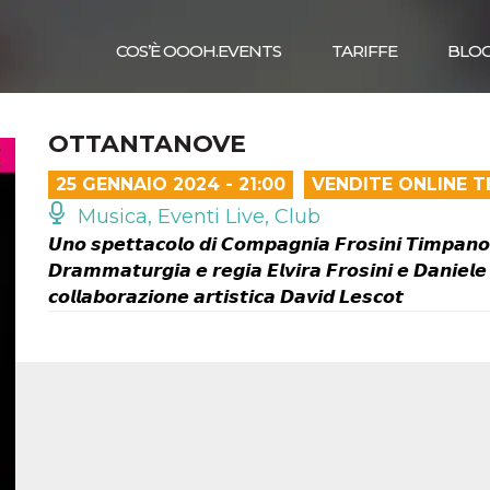
COS’È OOOH.EVENTS
TARIFFE
BLO
OTTANTANOVE
25 GENNAIO 2024 - 21:00
VENDITE ONLINE 
Musica, Eventi Live, Club
𝙐𝙣𝙤 𝙨𝙥𝙚𝙩𝙩𝙖𝙘𝙤𝙡𝙤 𝙙𝙞 𝘾𝙤𝙢𝙥𝙖𝙜𝙣𝙞𝙖 𝙁𝙧𝙤𝙨𝙞𝙣𝙞 𝙏𝙞𝙢𝙥𝙖𝙣𝙤
𝘿𝙧𝙖𝙢𝙢𝙖𝙩𝙪𝙧𝙜𝙞𝙖 𝙚 𝙧𝙚𝙜𝙞𝙖 𝙀𝙡𝙫𝙞𝙧𝙖 𝙁𝙧𝙤𝙨𝙞𝙣𝙞 𝙚 𝘿𝙖𝙣𝙞𝙚𝙡
𝙘𝙤𝙡𝙡𝙖𝙗𝙤𝙧𝙖𝙯𝙞𝙤𝙣𝙚 𝙖𝙧𝙩𝙞𝙨𝙩𝙞𝙘𝙖 𝘿𝙖𝙫𝙞𝙙 𝙇𝙚𝙨𝙘𝙤𝙩