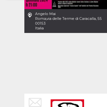
Necessari
Marketing
Angelo Mai
I cookie strettamente necessari o tecnici sono
Roma
,
via delle Terme di Caracalla, 55
indispensabili al funzionamento del sito. I
00153
servizi qui presenti non potranno funzionare
Italia
senza.
Provider /
Nome
Scadenza
Descrizione
Dominio
cf_clearance
1 anno
Clearance
Cloudflare,
Cookie from
Inc.
CloudFlare
.oooh.events
stores the proof
of challenge
passed. It is
used to no
longer issue a
captcha or
jschallenge
challenge if
present. It is
required to
reach origin
server.
wordpress_test_cookie
Sessione
Cookie di
Automattic
Wordpress,
Inc.
verifica che il