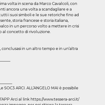
prima volta in scena da Marco Cavalcoli, con
ronti ancora una volta a scandagliare e a
ti i suoi simboli e le sue retoriche fino ad
sente, storia francese e storia italiana,
co in un percorso volto a mettere in crisi
 al concetto di rivoluzione.
 conclusasi in un altro tempo e in un’altra
______
_______
 SOC3 ARCI. ALL’ANGELO MAI è possibile
l’APP Arci al link https://www.tessera-arci.it/
enza impegno, per poi ritirare la tessera