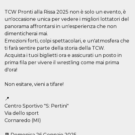
cookie viene
anche trami
TCW Pronti alla Rissa 2025 non è solo un evento, è
piace e altri
pulsanti e t
un'occasione unica per vedere i migliori lottatori del
Facebook
posizionati 
panorama affrontarsi in un'esperienza che non
molti siti W
dimenticherai mai.
diversi.
Emozioni forti, colpi spettacolari, e un'atmosfera che
dpr
.facebook.com
1
permette di
settimana
controllare 
ti farà sentire parte della storia della TCW.
funzione “S
su Facebook
Acquista i tuoi biglietti ora e assicurati un posto in
pulsante “M
prima fila per vivere il wrestling come mai prima
piace”, rac
le impostaz
d'ora!
della lingua
permettono
condividere
Non esitare, vieni a tifare!
pagina.
fr
3 mesi
Contiene la
Meta
combinazio
Platform Inc.
📍
ID univoco 
.facebook.com
Centro Sportivo "S: Pertini"
browser e
dell'utente,
Via dello sport
utilizzata pe
pubblicità m
Cornaredo (MI)
oo
5 anni
consente
Meta
all'utente di
Platform Inc.
📆 Domenica 26 Gennaio 2025