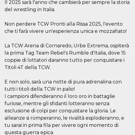
Il 2025 sarà l'anno che cambierà per sempre la storia
o persistent
30 giorni
del wrestling in Italia.
datr
2 anni
Questo coo
Meta
identifica il
Platform Inc.
Non perdere TCW Pronti alla Rissa 2025, l'evento
browser che
.facebook.com
connette a
che ti farà vivere un'esperienza unica e mozzafiato!
Facebook. 
direttament
legato alla 
La TCW Arena di Cornaredo, Urbe Extrema, ospiterà
Facebook
dell'utente.
la prima Tag Team Rebel's Rumble d'Italia, dove 15
Facebook s
che viene
coppie di lottatori daranno tutto per conquistare i
utilizzato p
Titoli 4T della TCW.
aiutare con 
sicurezza e a
di accesso
sospette, in
E non solo, sarà una notte di pura adrenalina con
particolare p
rilevamento
tutti i titoli della TCW in palio!
bot che ten
I campioni difenderanno il loro oro in battaglie
di accedere 
servizio. F
furiose, mentre gli sfidanti lotteranno senza
afferma anc
il profilo
esclusione di colpi per conquistare la gloria. Le
comportame
alleanze si romperanno, le rivalità esploderanno, e
associato a
ciascun coo
tu sarai in prima fila per vivere ogni momento di
datr viene
eliminato d
questa guerra epica.
giorni. Que