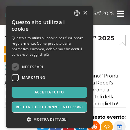
×
TCW “PRONTI ALLA RISSA” 2025
Questo sito utilizza i
ITALIAN
cookie
ENGLISH
TCW “PRONTI ALLA RISSA” 2025
Questo sito utilizza i cookie per funzionare
regolarmente. Come previsto dalla
SPANISH
normativa europea, dobbiamo chiederti il
26 GENNAIO 2025 - 19:00
consenso.
Leggi di più
VENDITE ONLINE TERMINATE
NECESSARI
Sport & Motori
Non perdere l'evento più epico dell'anno! "Pronti
MARKETING
Alla Rissa" 2025 mette in scena la prima Rebel's
Rumble a coppie d'Italia, con 15 team pronti a
ACCETTA TUTTO
lottare per i titoli 4T! E non solo, tutti i titoli della
TCW saranno in palio! Acquista ora il tuo biglietto!
RIFIUTA TUTTO TRANNE I NECESSARI
Condividi questo evento:
MOSTRA DETTAGLI