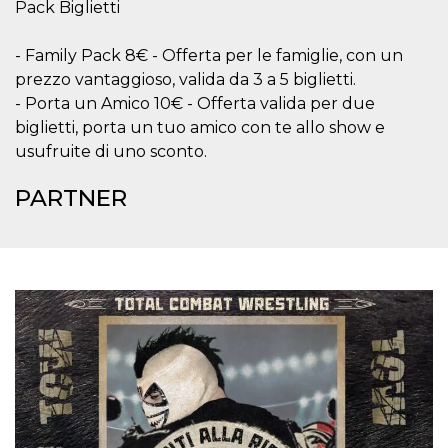
Pack Biglietti
secondi
Cloudflare 
.hubspot.com
distinguere 
umani e bot
vantaggioso 
- Family Pack 8€ - Offerta per le famiglie, con un
sito Web, al
di effettuar
prezzo vantaggioso, valida da 3 a 5 biglietti.
rapporti val
- Porta un Amico 10€ - Offerta valida per due
sull'utilizzo
proprio sit
biglietti, porta un tuo amico con te allo show e
_cfuvid
.hubspot.com
Sessione
Questo coo
usufruite di uno sconto.
viene utiliz
Cloudflare 
monitorare 
PARTNER
utenti attra
le sessioni 
ottimizzare
l'esperienza
dell'utente
mantenendo
coerenza de
sessione e
fornendo se
personalizza
YSC
Sessione
Questo cook
Google LLC
impostato 
.youtube.com
YouTube pe
tenere tracc
delle
visualizzazi
video incorp