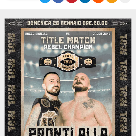
Necessari
Marketing
I cookie strettamente necessari o tecnici sono
indispensabili al funzionamento del sito. I
servizi qui presenti non potranno funzionare
senza.
Provider /
Nome
Scadenza
Descrizione
Dominio
cf_clearance
1 anno
Clearance
Cloudflare,
Cookie from
Inc.
CloudFlare
.oooh.events
stores the proof
of challenge
passed. It is
used to no
longer issue a
captcha or
jschallenge
challenge if
present. It is
required to
reach origin
server.
wordpress_test_cookie
Sessione
Cookie di
Automattic
Wordpress,
Inc.
verifica che il