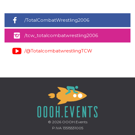
/TotalCombatWrestling2006
/tcw_totalcombatwrestling2006
/@TotalcombatwrestlingTCW
© 2026
OOOH.Events
P.IVA 13515531005