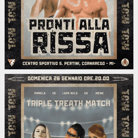
mese
viene
m.stripe.com
generalmente
utilizzato per le
prestazioni e
l'ottimizzazione
dei servizi di
elaborazione
dei pagamenti,
facilitando la
memorizzazione
dei contenuti
sul browser per
rendere le
pagine più
veloci.
CookieScriptConsent
4
Questo cookie
CookieScript
settimane
viene utilizzato
oooh.events
2 giorni
dal servizio
Cookie-
Script.com per
ricordare le
preferenze di
consenso sui
cookie dei
visitatori. È
necessario che il
banner dei
cookie di
Cookie-
Script.com
funzioni