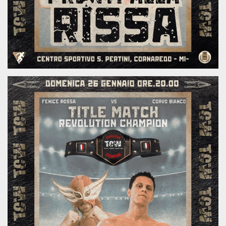
.oooh.events
browser accetti i
cookie.
PHPSESSID
Sessione
Cookie
PHP.net
generato da
oooh.events
applicazioni
basate sul
linguaggio PHP.
Si tratta di un
identificatore
generico
utilizzato per
mantenere le
variabili di
sessione utente.
Normalmente è
un numero
generato in
modo casuale, il
modo in cui
viene utilizzato
può essere
specifico per il
sito, ma un
buon esempio è
mantenere uno
stato di accesso
per un utente
tra le pagine.
m
1 anno 1
Questo cookie
Stripe