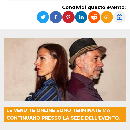
Condividi questo evento:
Necessari
Marketing
I cookie strettamente necessari o tecnici sono
indispensabili al funzionamento del sito. I
servizi qui presenti non potranno funzionare
senza.
Provider /
Nome
Scadenza
Descrizione
Dominio
cf_clearance
1 anno
Clearance
Cloudflare,
Cookie from
Inc.
CloudFlare
.oooh.events
stores the proof
of challenge
passed. It is
used to no
longer issue a
captcha or
jschallenge
challenge if
present. It is
required to
reach origin
LE VENDITE ONLINE SONO TERMINATE MA
server.
CONTINUANO PRESSO LA SEDE DELL'EVENTO.
wordpress_test_cookie
Sessione
Cookie di
Automattic
Wordpress,
Inc.
verifica che il