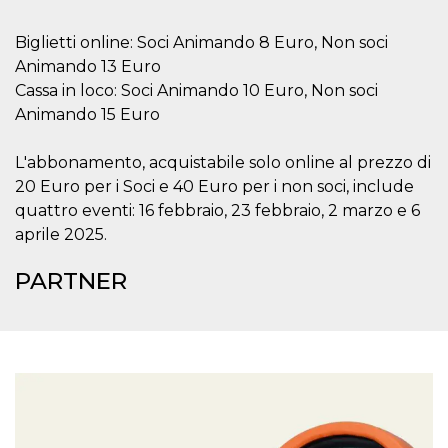
mese
viene
m.stripe.com
generalmente
utilizzato per le
Biglietti online: Soci Animando 8 Euro, Non soci
prestazioni e
l'ottimizzazione
Animando 13 Euro
dei servizi di
elaborazione
Cassa in loco: Soci Animando 10 Euro, Non soci
dei pagamenti,
Animando 15 Euro
facilitando la
memorizzazione
dei contenuti
sul browser per
L'abbonamento, acquistabile solo online al prezzo di
rendere le
pagine più
20 Euro per i Soci e 40 Euro per i non soci, include
veloci.
quattro eventi: 16 febbraio, 23 febbraio, 2 marzo e 6
CookieScriptConsent
4
Questo cookie
CookieScript
aprile 2025.
settimane
viene utilizzato
oooh.events
2 giorni
dal servizio
Cookie-
PARTNER
Script.com per
ricordare le
preferenze di
consenso sui
cookie dei
visitatori. È
necessario che il
banner dei
cookie di
Cookie-
Script.com
funzioni