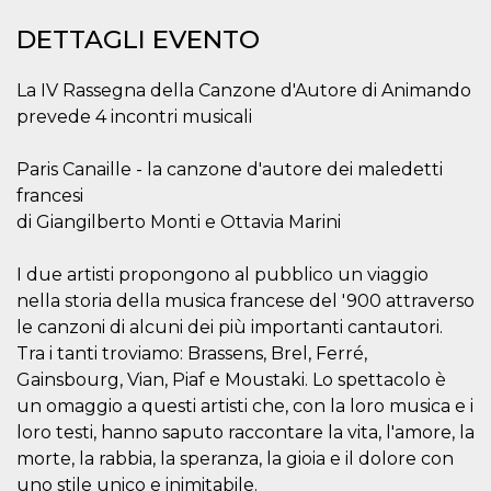
.oooh.events
browser accetti i
cookie.
DETTAGLI EVENTO
PHPSESSID
Sessione
Cookie
PHP.net
generato da
oooh.events
La IV Rassegna della Canzone d'Autore di Animando
applicazioni
basate sul
prevede 4 incontri musicali
linguaggio PHP.
Si tratta di un
identificatore
Paris Canaille - la canzone d'autore dei maledetti
generico
utilizzato per
francesi
mantenere le
variabili di
di Giangilberto Monti e Ottavia Marini
sessione utente.
Normalmente è
un numero
I due artisti propongono al pubblico un viaggio
generato in
modo casuale, il
nella storia della musica francese del '900 attraverso
modo in cui
viene utilizzato
le canzoni di alcuni dei più importanti cantautori.
può essere
Tra i tanti troviamo: Brassens, Brel, Ferré,
specifico per il
sito, ma un
Gainsbourg, Vian, Piaf e Moustaki. Lo spettacolo è
buon esempio è
mantenere uno
un omaggio a questi artisti che, con la loro musica e i
stato di accesso
loro testi, hanno saputo raccontare la vita, l'amore, la
per un utente
tra le pagine.
morte, la rabbia, la speranza, la gioia e il dolore con
m
1 anno 1
Questo cookie
Stripe
uno stile unico e inimitabile.