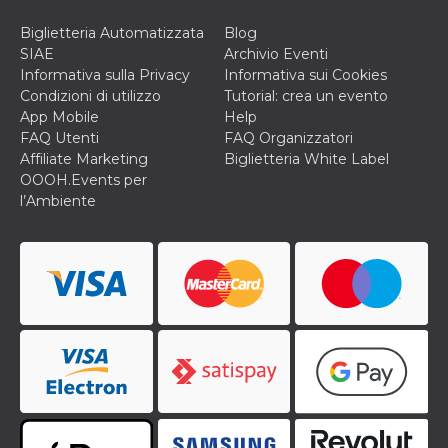
VISITOR_INFO1_LIVE
5 mesi 4
Questo cook
Google LLC
Biglietteria Automatizzata
Blog
settimane
impostato 
.youtube.com
Youtube pe
SIAE
Archivio Eventi
tenere tracc
Informativa sulla Privacy
Informativa sui Cookies
delle prefe
dell'utente p
Condizioni di utilizzo
Tutorial: crea un evento
video di Yo
App Mobile
Help
incorporati 
siti; può an
FAQ Utenti
FAQ Organizzatori
determinare 
Affiliate Marketing
Biglietteria White Label
visitatore de
web sta
OOOH.Events per
utilizzando 
l’Ambiente
nuova o la
vecchia ver
dell'interfac
Youtube.
VISITOR_PRIVACY_METADATA
5 mesi 4
Questo coo
YouTube
settimane
viene utiliz
.youtube.com
per memori
le scelte di
consenso e
privacy dell
per la loro
interazione 
sito. Registr
sul consens
visitatore r
a varie poli
impostazion