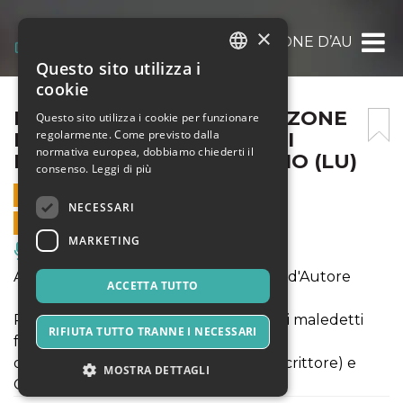
×
PARIS CANAILLE – LA CANZONE D’AUTORE 
Questo sito utilizza i
ITALIAN
cookie
ENGLISH
PARIS CANAILLE – LA CANZONE
Questo sito utilizza i cookie per funzionare
regolarmente. Come previsto dalla
D’AUTORE DEI MALEDETTI
SPANISH
normativa europea, dobbiamo chiederti il
FRANCESI – REAL COLLEGIO (LU)
consenso.
Leggi di più
23 FEBBRAIO 2025 - 18:00
NECESSARI
VENDITE ONLINE TERMINATE
MARKETING
Musica, Eventi Live, Club
Animando IV Rassegna della Canzone d'Autore
ACCETTA TUTTO
Paris Canaille - la canzone d'autore dei maledetti
RIFIUTA TUTTO TRANNE I NECESSARI
francesi
di Giangilberto Monti (chansonnier e scrittore) e
MOSTRA DETTAGLI
Ottavia Marini (pianista)