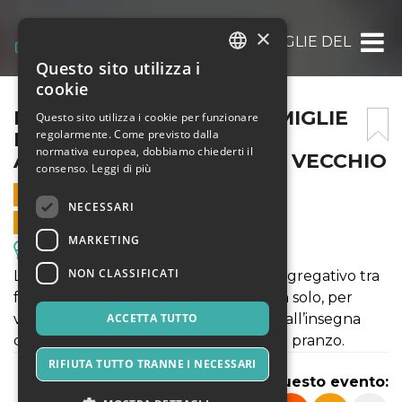
×
PASSEGGIATA CON LE FAMIGLIE DELL’ANF
Questo sito utilizza i
ITALIAN
cookie
ENGLISH
PASSEGGIATA CON LE FAMIGLIE
Questo sito utilizza i cookie per funzionare
regolarmente. Come previsto dalla
DELL’ANFFAS E PRANZO
SPANISH
normativa europea, dobbiamo chiederti il
ALL’AGRITURISMO PARCO VECCHIO
consenso.
Leggi di più
25 MAGGIO 2023 - 09:30
NECESSARI
VENDITE ONLINE TERMINATE
MARKETING
Escursioni & Visite Guidate
NON CLASSIFICATI
L’attività vuole essere un momento aggregativo tra
famiglie di persone con disabilità e non solo, per
vivere insieme una giornata leggera e all’insegna
ACCETTA TUTTO
della natura, che si concluderà con un pranzo.
RIFIUTA TUTTO TRANNE I NECESSARI
Condividi questo evento: