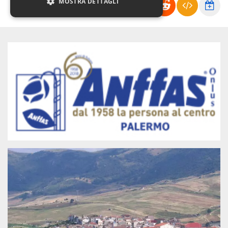
MOSTRA DETTAGLI
Necessari
Marketing
Non classificati
I cookie strettamente necessari o tecnici sono
indispensabili al funzionamento del sito. I
servizi qui presenti non potranno funzionare
senza.
Provider /
Nome
Scadenza
Descrizione
Dominio
cf_clearance
1 anno
Clearance
Cloudflare,
Cookie from
Inc.
CloudFlare
.oooh.events
stores the proof
of challenge
passed. It is
used to no
longer issue a
captcha or
jschallenge
challenge if
present. It is
required to
reach origin