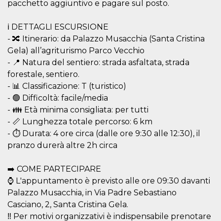
memorizzazione
pacchetto aggiuntivo e pagare sul posto.
dei contenuti
sul browser per
rendere le
ℹ️ DETTAGLI ESCURSIONE
pagine più
veloci.
- 🔀 Itinerario: da Palazzo Musacchia (Santa Cristina
Gela) all’agriturismo Parco Vecchio
Storage declaration
- 📍 Natura del sentiero: strada asfaltata, strada
Nome
Storage type
Descrizione
forestale, sentiero.
wpEmojiSettingsSupports
Archiviazione
- 📊 Classificazione: T (turistico)
di sessione
- 🟢 Difficoltà: facile/media
cn_uc__
Archiviazione
- 👪 Età minima consigliata: per tutti
locale
- 📏 Lunghezza totale percorso: 6 km
fbssls_314278995690155
Archiviazione
- ⏱️ Durata: 4 ore circa (dalle ore 9:30 alle 12:30), il
di sessione
pranzo durerà altre 2h circa
➡️ COME PARTECIPARE
Provider /
⌚ L'appuntamento è previsto alle ore 09:30 davanti
Nome
Scadenza
Descrizione
Dominio
Palazzo Musacchia, in Via Padre Sebastiano
__Secure-
.youtube.com
5 mesi 4
Casciano, 2, Santa Cristina Gela.
YNID
settimane
Provider /
Nome
Scadenza
Descrizione
‼️ Per motivi organizzativi è indispensabile prenotare
Dominio