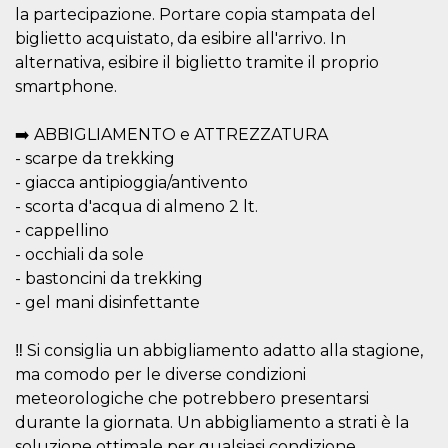
la partecipazione. Portare copia stampata del
c_user
4
Cookie di a
Meta
settimane
utente. Può
biglietto acquistato, da esibire all'arrivo. In
Platform Inc.
2 giorni
essere di se
.facebook.com
alternativa, esibire il biglietto tramite il proprio
o persistent
30 giorni
smartphone.
datr
1 anno 11
Questo coo
Meta
mesi
identifica il
Platform Inc.
➡️ ABBIGLIAMENTO e ATTREZZATURA
browser che
.facebook.com
connette a
- scarpe da trekking
Facebook. 
direttament
- giacca antipioggia/antivento
legato alla 
- scorta d'acqua di almeno 2 lt.
Facebook
dell'utente.
- cappellino
Facebook s
che viene
- occhiali da sole
utilizzato p
aiutare con 
- bastoncini da trekking
sicurezza e a
- gel mani disinfettante
di accesso
sospette, in
particolare p
rilevamento
‼️ Si consiglia un abbigliamento adatto alla stagione,
bot che ten
ma comodo per le diverse condizioni
di accedere 
servizio. F
meteorologiche che potrebbero presentarsi
afferma anc
il profilo
durante la giornata. Un abbigliamento a strati è la
comportame
associato a
soluzione ottimale per qualsiasi condizione.