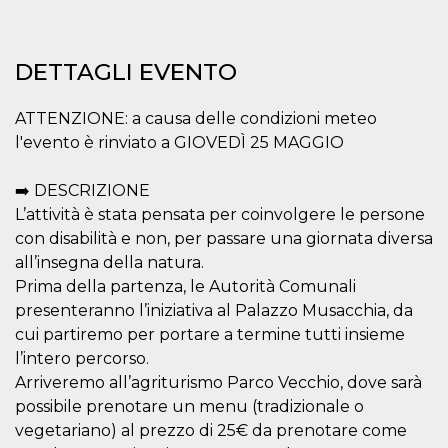
per un utente
tra le pagine.
CookieScriptConsent
4
Questo cookie
CookieScript
DETTAGLI EVENTO
settimane
viene utilizzato
oooh.events
2 giorni
dal servizio
Cookie-
Script.com per
ATTENZIONE: a causa delle condizioni meteo
ricordare le
l'evento è rinviato a GIOVEDÌ 25 MAGGIO
preferenze di
consenso sui
cookie dei
visitatori. È
➡️ DESCRIZIONE
necessario che il
banner dei
L’attività è stata pensata per coinvolgere le persone
cookie di
con disabilità e non, per passare una giornata diversa
Cookie-
Script.com
all’insegna della natura.
funzioni
correttamente.
Prima della partenza, le Autorità Comunali
presenteranno l’iniziativa al Palazzo Musacchia, da
m
1 anno 1
Questo cookie
Stripe
mese
viene
m.stripe.com
cui partiremo per portare a termine tutti insieme
generalmente
utilizzato per le
l’intero percorso.
prestazioni e
l'ottimizzazione
Arriveremo all’agriturismo Parco Vecchio, dove sarà
dei servizi di
possibile prenotare un menu (tradizionale o
elaborazione
dei pagamenti,
vegetariano) al prezzo di 25€ da prenotare come
facilitando la