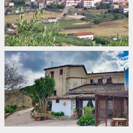
server.
wordpress_test_cookie
Sessione
Cookie di
Automattic
Wordpress,
Inc.
verifica che il
.oooh.events
browser accetti i
cookie.
PHPSESSID
Sessione
Cookie
PHP.net
generato da
oooh.events
applicazioni
basate sul
linguaggio PHP.
Si tratta di un
identificatore
generico
utilizzato per
mantenere le
variabili di
sessione utente.
Normalmente è
un numero
generato in
modo casuale, il
modo in cui
viene utilizzato
può essere
specifico per il
sito, ma un
buon esempio è
mantenere uno
stato di accesso