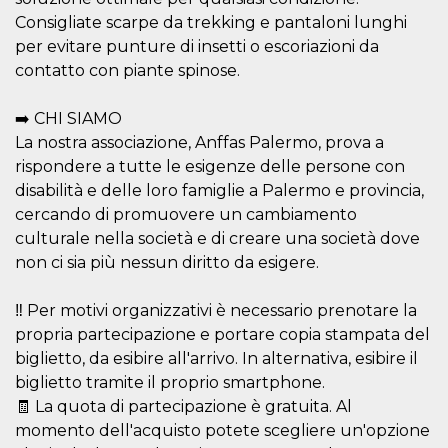
ciascun coo
Consigliate scarpe da trekking e pantaloni lunghi
datr viene
eliminato d
per evitare punture di insetti o escoriazioni da
giorni. Que
cookie viene
contatto con piante spinose.
anche trami
piace e altri
pulsanti e t
➡️ CHI SIAMO
Facebook
posizionati 
La nostra associazione, Anffas Palermo, prova a
molti siti W
diversi.
rispondere a tutte le esigenze delle persone con
disabilità e delle loro famiglie a Palermo e provincia,
dpr
.facebook.com
1
permette di
settimana
controllare 
cercando di promuovere un cambiamento
funzione “S
su Facebook
culturale nella società e di creare una società dove
pulsante “M
non ci sia più nessun diritto da esigere.
piace”, rac
le impostaz
della lingua
permettono
‼️ Per motivi organizzativi è necessario prenotare la
condividere
pagina.
propria partecipazione e portare copia stampata del
biglietto, da esibire all'arrivo. In alternativa, esibire il
fr
2 mesi 4
Contiene la
Meta
settimane
combinazio
Platform Inc.
biglietto tramite il proprio smartphone.
ID univoco 
.facebook.com
browser e
🧾 La quota di partecipazione è gratuita. Al
dell'utente,
momento dell'acquisto potete scegliere un'opzione
utilizzata pe
pubblicità m