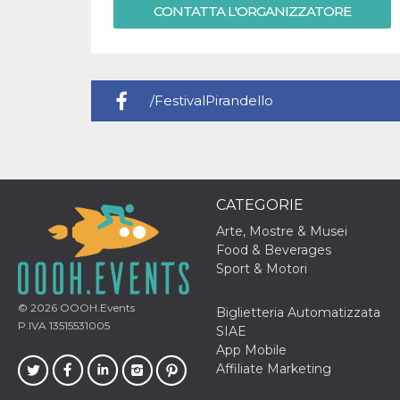
.oooh.events
CONTATTA L'ORGANIZZATORE
browser accetti i
cookie.
PHPSESSID
Sessione
Cookie
PHP.net
generato da
oooh.events
applicazioni
basate sul
/FestivalPirandello
linguaggio PHP.
Si tratta di un
identificatore
generico
utilizzato per
mantenere le
variabili di
sessione utente.
Normalmente è
CATEGORIE
un numero
generato in
Arte, Mostre & Musei
modo casuale, il
Food & Beverages
modo in cui
viene utilizzato
Sport & Motori
può essere
specifico per il
sito, ma un
© 2026
OOOH.Events
Biglietteria Automatizzata
buon esempio è
P.IVA 13515531005
mantenere uno
SIAE
stato di accesso
App Mobile
per un utente
tra le pagine.
Affiliate Marketing
m
1 anno 1
Questo cookie
Stripe