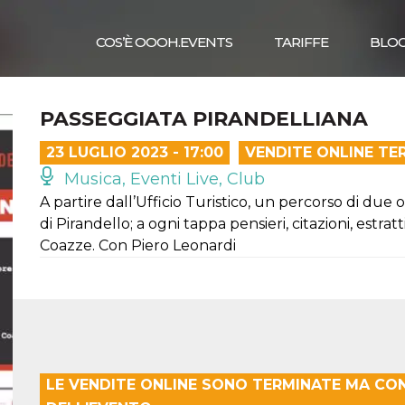
COS’È OOOH.EVENTS
TARIFFE
BLO
PASSEGGIATA PIRANDELLIANA
23 LUGLIO 2023 - 17:00
VENDITE ONLINE TE
Musica, Eventi Live, Club
A partire dall’Ufficio Turistico, un percorso di due or
di Pirandello; a ogni tappa pensieri, citazioni, estrat
Coazze. Con Piero Leonardi
LE VENDITE ONLINE SONO TERMINATE MA CO