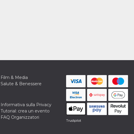
Film & Media
Salute & Benessere
Informativa sulla Privacy
Tutorial: crea un evento
FAQ Organizzatori
Trustpilot