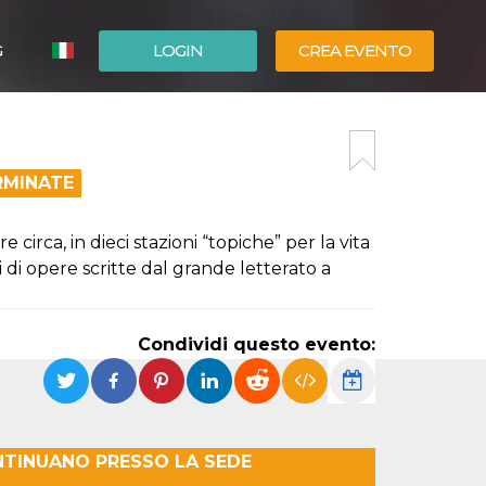
G
LOGIN
CREA EVENTO
ESPAÑOL
ENGLISH
RMINATE
e circa, in dieci stazioni “topiche” per la vita
ti di opere scritte dal grande letterato a
Condividi questo evento:
NTINUANO PRESSO LA SEDE