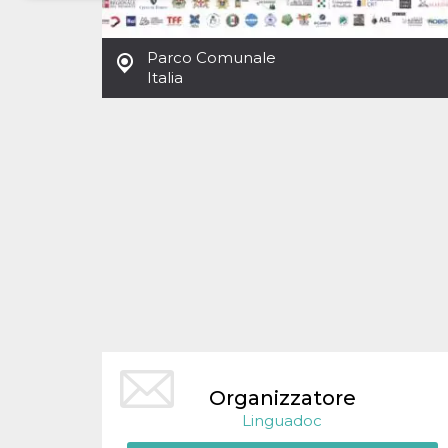
Necessari
Marketing
Parco Comunale
I cookie strettamente necessari o tecnici sono
Italia
indispensabili al funzionamento del sito. I
servizi qui presenti non potranno funzionare
senza.
Provider /
Nome
Scadenza
Descrizione
Dominio
cf_clearance
1 anno
Clearance
Cloudflare,
Cookie from
Inc.
CloudFlare
.oooh.events
stores the proof
of challenge
passed. It is
used to no
longer issue a
captcha or
jschallenge
challenge if
present. It is
required to
reach origin
server.
Organizzatore
Linguadoc
wordpress_test_cookie
Sessione
Cookie di
Automattic
Wordpress,
Inc.
verifica che il