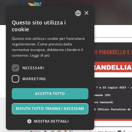
×
Questo sito utilizza i
ITALIAN
cookie
ENGLISH
Questo sito utilizza i cookie per funzionare
regolarmente. Come previsto dalla
SPANISH
normativa europea, dobbiamo chiederti il
consenso.
Leggi di più
NECESSARI
MARKETING
ACCETTA TUTTO
RIFIUTA TUTTO TRANNE I NECESSARI
MOSTRA DETTAGLI