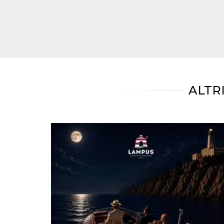
correttamente.
Storage declaration
Storage
Nome
Descrizione
type
fbssls_314278995690155
Session
storage
wpEmojiSettingsSupports
Session
storage
ALTR
cn_uc__
Local
storage
Provider /
Nome
Scadenza
Descrizione
Dominio
c_user
4
Cookie di a
Meta
settimane
utente. Può
Platform Inc.
2 giorni
essere di se
.facebook.com