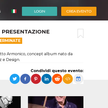
G
LOGIN
CREA EVENTO
ESPAÑOL
I PRESENTAZIONE
ENGLISH
TERMINATE
Patto Armonico, concept album nato da
z e Design.
Condividi questo evento: