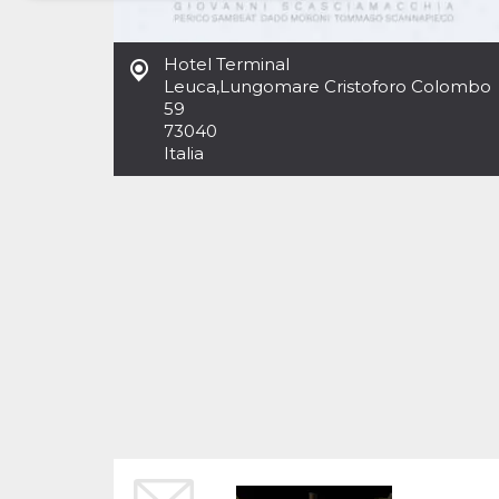
Necessari
Marketing
Hotel Terminal
I cookie strettamente necessari o tecnici sono
Leuca
,
Lungomare Cristoforo Colombo
indispensabili al funzionamento del sito. I
59
servizi qui presenti non potranno funzionare
73040
senza.
Italia
Provider /
Nome
Scadenza
Descrizione
Dominio
cf_clearance
1 anno
Clearance
Cloudflare,
Cookie from
Inc.
CloudFlare
.oooh.events
stores the proof
of challenge
passed. It is
used to no
longer issue a
captcha or
jschallenge
challenge if
present. It is
required to
reach origin
server.
wordpress_test_cookie
Sessione
Cookie di
Automattic
Wordpress,
Inc.
verifica che il