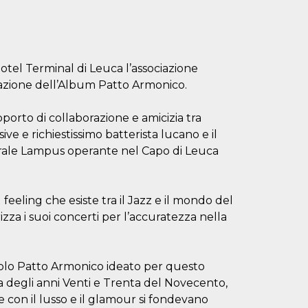
hotel Terminal di Leuca l’associazione
azione dell’Album Patto Armonico.
orto di collaborazione e amicizia tra
ve e richiestissimo batterista lucano e il
lturale Lampus operante nel Capo di Leuca
 feeling che esiste tra il Jazz e il mondo del
za i suoi concerti per l’accuratezza nella
itolo Patto Armonico ideato per questo
a degli anni Venti e Trenta del Novecento,
e con il lusso e il glamour si fondevano