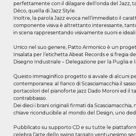
perfettamente con il dilagare dell'onda del Jazz, ta
Déco, quella di Jazz Style.
Inoltre, la parola Jazz evoca nell’immediato il cara
componente visiva è altrettanto interessante, tanto 
in scena rappresentando visivamente suoni e ideali 
Unico nel suo genere, Patto Armonico è un proget
Insalata per l’etichetta Abeat Records e si fregia de
Disegno Industriale – Delegazione per la Puglia e la
Questo immaginifico progetto si avvale di alcuni p
contemporanea: al fianco di Scasciamacchia il sasso
portacolori del pianoforte jazz Dado Moroni ed il
contrabbasso.
Dei dieci i brani originali firmati da Scasciamacchia
chiave riconducibile al mondo del Design, uno ded
Pubblicato su supporto CD e su tutte le piattaform
celebra l’arte dello swing targato ventunesimo sec