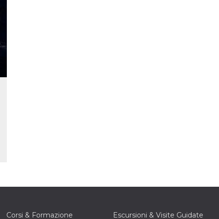
e per
kie
 si
Non è
e
singola
egnala
er
la
ttività
er il
 di
tano
al
acebook
he che
ntale
kie
opo 10
Corsi & Formazione
Escursioni & Visite Guidate
sto