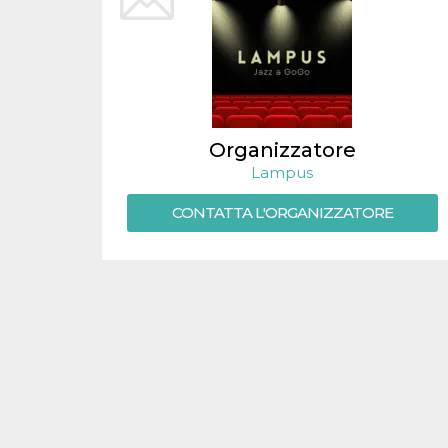
.oooh.events
browser accetti i
cookie.
PHPSESSID
Sessione
Cookie
PHP.net
generato da
oooh.events
applicazioni
basate sul
linguaggio PHP.
Si tratta di un
identificatore
Organizzatore
generico
utilizzato per
Lampus
mantenere le
variabili di
CONTATTA L'ORGANIZZATORE
sessione utente.
Normalmente è
un numero
generato in
modo casuale, il
modo in cui
viene utilizzato
può essere
specifico per il
sito, ma un
buon esempio è
mantenere uno
stato di accesso
per un utente
tra le pagine.
m
1 anno 1
Questo cookie
Stripe