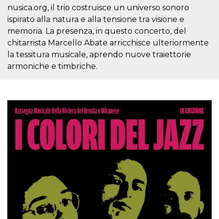
mese
viene
m.stripe.com
nusica.org, il trio costruisce un universo sonoro
generalmente
utilizzato per le
ispirato alla natura e alla tensione tra visione e
prestazioni e
l'ottimizzazione
memoria. La presenza, in questo concerto, del
dei servizi di
chitarrista Marcello Abate arricchisce ulteriormente
elaborazione
dei pagamenti,
la tessitura musicale, aprendo nuove traiettorie
facilitando la
memorizzazione
armoniche e timbriche.
dei contenuti
sul browser per
rendere le
pagine più
veloci.
CookieScriptConsent
4
Questo cookie
CookieScript
settimane
viene utilizzato
oooh.events
2 giorni
dal servizio
Cookie-
Script.com per
ricordare le
preferenze di
consenso sui
cookie dei
visitatori. È
necessario che il
banner dei
cookie di
Cookie-
Script.com
funzioni