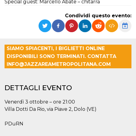
Special guest: Marcello Abate – chitarra
Necessari
Marketing
Condividi questo evento:
I cookie strettamente necessari o tecnici sono
indispensabili al funzionamento del sito. I
servizi qui presenti non potranno funzionare
senza.
Provider /
SIAMO SPIACENTI, I BIGLIETTI ONLINE
Nome
Scadenza
Descrizione
Dominio
DISPONIBILI SONO TERMINATI. CONTATTA
cf_clearance
1 anno
Clearance
Cloudflare,
Cookie from
INFO@JAZZAREAMETROPOLITANA.COM
Inc.
CloudFlare
.oooh.events
stores the proof
of challenge
passed. It is
used to no
DETTAGLI EVENTO
longer issue a
captcha or
jschallenge
Venerdì 3 ottobre – ore 21:00
challenge if
present. It is
Villa Dotti Da Rio, via Piave 2, Dolo (VE)
required to
reach origin
server.
PDuRN
wordpress_test_cookie
Sessione
Cookie di
Automattic
Wordpress,
Inc.
verifica che il