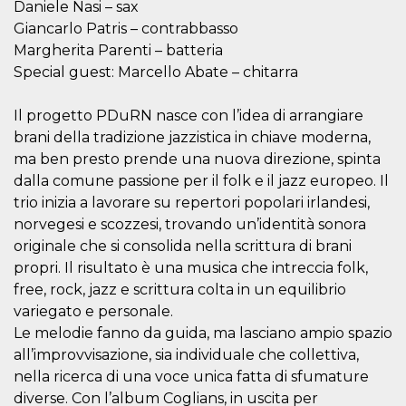
.oooh.events
Daniele Nasi – sax
browser accetti i
cookie.
Giancarlo Patris – contrabbasso
Margherita Parenti – batteria
PHPSESSID
Sessione
Cookie
PHP.net
generato da
oooh.events
Special guest: Marcello Abate – chitarra
applicazioni
basate sul
linguaggio PHP.
Il progetto PDuRN nasce con l’idea di arrangiare
Si tratta di un
identificatore
brani della tradizione jazzistica in chiave moderna,
generico
utilizzato per
ma ben presto prende una nuova direzione, spinta
mantenere le
variabili di
dalla comune passione per il folk e il jazz europeo. Il
sessione utente.
trio inizia a lavorare su repertori popolari irlandesi,
Normalmente è
un numero
norvegesi e scozzesi, trovando un’identità sonora
generato in
modo casuale, il
originale che si consolida nella scrittura di brani
modo in cui
propri. Il risultato è una musica che intreccia folk,
viene utilizzato
può essere
free, rock, jazz e scrittura colta in un equilibrio
specifico per il
sito, ma un
variegato e personale.
buon esempio è
mantenere uno
Le melodie fanno da guida, ma lasciano ampio spazio
stato di accesso
all’improvvisazione, sia individuale che collettiva,
per un utente
tra le pagine.
nella ricerca di una voce unica fatta di sfumature
m
1 anno 1
Questo cookie
Stripe
diverse. Con l’album Coglians, in uscita per