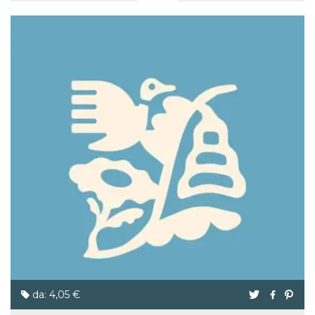
da: 4,05 €