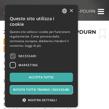
×
JAM 2025| 03/10 – DOLO -PDURN
Questo sito utilizza i
ITALIAN
cookie
ENGLISH
JAM 2025| 03/10 – DOLO -PDURN
Questo sito utilizza i cookie per funzionare
regolarmente. Come previsto dalla
SPANISH
normativa europea, dobbiamo chiederti il
3 OTTOBRE 2025 - 21:00
consenso.
Leggi di più
VENDITE ONLINE TERMINATE
NECESSARI
Musica, Eventi Live, Club
Venerdì 3 ottobre – ore 21:00
MARKETING
Villa Dotti Da Rio, via Piave 2, Dolo (VE)
ACCETTA TUTTO
PDuRN
RIFIUTA TUTTO TRANNE I NECESSARI
Daniele Nasi – sax
Giancarlo Patris – contrabbasso
MOSTRA DETTAGLI
Margherita Parenti – batteria