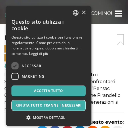
×
PENSACI GIACOMINO!
Questo sito utilizza i
ITALIAN
cookie
ENGLISH
PENSACI GIACOMINO!
Questo sito utilizza i cookie per funzionare
regolarmente. Come previsto dalla
SPANISH
normativa europea, dobbiamo chiederti il
13 APRILE 2024 - 21:15
consenso.
Leggi di più
VENDITE ONLINE TERMINATE
NECESSARI
Musica, Eventi Live, Club
Il laboratorio di messa in scena del Teatro
MARKETING
Sant’Andrea quest’anno ha scelto di confrontarsi
con l’opera teatrale di Luigi Pirandello “Pensaci
ACCETTA TUTTO
Giacomino!”. In questa rappresentazione Pirandello
racconta una storia di paese, dove le generazioni si
RIFIUTA TUTTO TRANNE I NECESSARI
mettono a
MOSTRA DETTAGLI
Condividi questo evento: