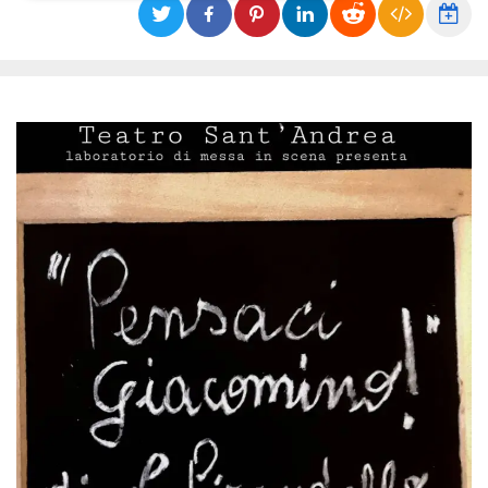
Necessari
Marketing
I cookie strettamente necessari o tecnici sono
indispensabili al funzionamento del sito. I
servizi qui presenti non potranno funzionare
senza.
Provider /
Nome
Scadenza
Descrizione
Dominio
cf_clearance
1 anno
Clearance
Cloudflare,
Cookie from
Inc.
CloudFlare
.oooh.events
stores the proof
of challenge
passed. It is
used to no
longer issue a
captcha or
jschallenge
challenge if
present. It is
required to
reach origin
server.
wordpress_test_cookie
Sessione
Cookie di
Automattic
Wordpress,
Inc.
verifica che il