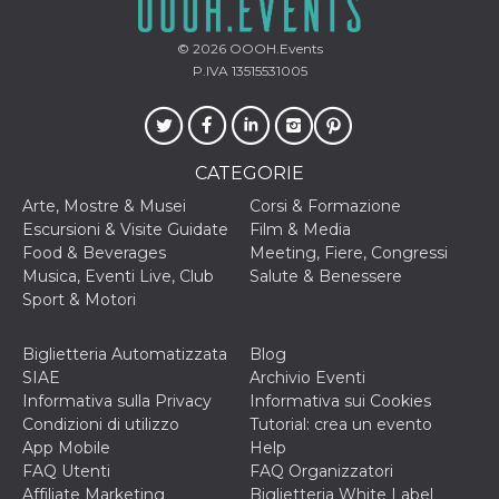
correttamente.
Storage declaration
© 2026
OOOH.Events
P.IVA 13515531005
Storage
Nome
Descrizione
type
fbssls_314278995690155
Session
storage
CATEGORIE
wpEmojiSettingsSupports
Session
storage
Arte, Mostre & Musei
Corsi & Formazione
cn_uc__
Local
Escursioni & Visite Guidate
Film & Media
storage
Food & Beverages
Meeting, Fiere, Congressi
Musica, Eventi Live, Club
Salute & Benessere
Sport & Motori
Biglietteria Automatizzata
Blog
SIAE
Archivio Eventi
Informativa sulla Privacy
Informativa sui Cookies
Provider /
Nome
Scadenza
Descrizione
Condizioni di utilizzo
Tutorial: crea un evento
Dominio
App Mobile
Help
c_user
4
Cookie di a
Meta
FAQ Utenti
FAQ Organizzatori
settimane
utente. Può
Platform Inc.
Affiliate Marketing
Biglietteria White Label
2 giorni
essere di se
.facebook.com