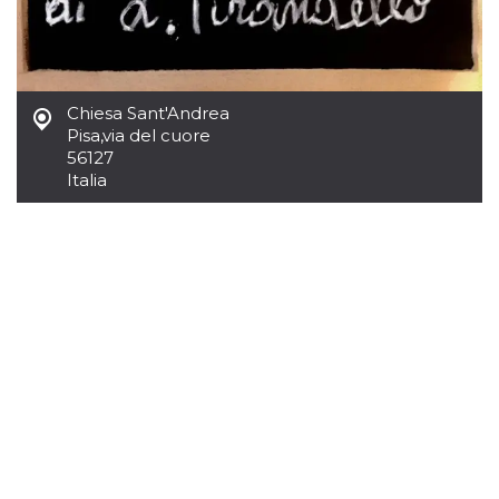
.oooh.events
browser accetti i
cookie.
PHPSESSID
Sessione
Cookie
PHP.net
generato da
oooh.events
applicazioni
basate sul
Chiesa Sant'Andrea
linguaggio PHP.
Pisa
,
via del cuore
Si tratta di un
56127
identificatore
generico
Italia
utilizzato per
mantenere le
variabili di
sessione utente.
Normalmente è
un numero
generato in
modo casuale, il
modo in cui
viene utilizzato
può essere
specifico per il
sito, ma un
buon esempio è
mantenere uno
stato di accesso
per un utente
tra le pagine.
m
1 anno 1
Questo cookie
Stripe