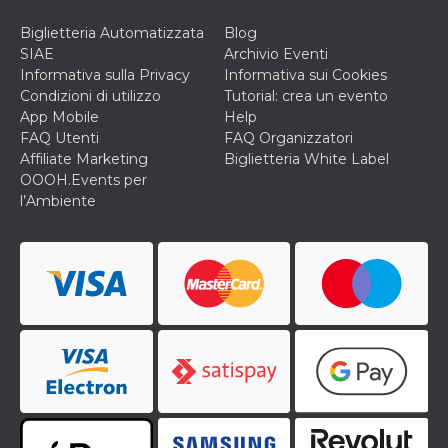
cookie viene
anche trami
Biglietteria Automatizzata
Blog
piace e altri
SIAE
Archivio Eventi
pulsanti e t
Facebook
Informativa sulla Privacy
Informativa sui Cookies
posizionati 
Condizioni di utilizzo
Tutorial: crea un evento
molti siti W
diversi.
App Mobile
Help
FAQ Utenti
FAQ Organizzatori
dpr
.facebook.com
1
permette di
settimana
controllare 
Affiliate Marketing
Biglietteria White Label
funzione “S
OOOH.Events per
su Facebook
pulsante “M
l’Ambiente
piace”, rac
le impostaz
della lingua
permettono
condividere
pagina.
fr
3 mesi
Contiene la
Meta
combinazio
Platform Inc.
ID univoco 
.facebook.com
browser e
dell'utente,
utilizzata pe
pubblicità m
oo
5 anni
consente
Meta
all'utente di
Platform Inc.