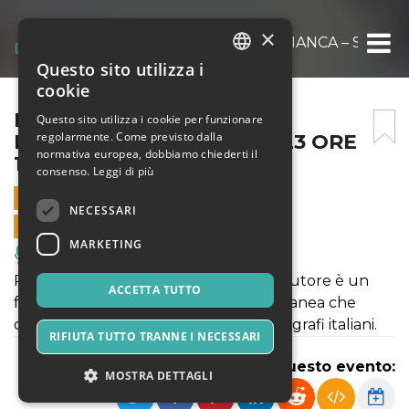
×
PERDUTAMENTE | CARTA BIANCA – SEGRATE 
Questo sito utilizza i
ITALIAN
cookie
ENGLISH
PERDUTAMENTE | CARTA
Questo sito utilizza i cookie per funzionare
regolarmente. Come previsto dalla
BIANCA – SEGRATE 17/12/23 ORE
SPANISH
normativa europea, dobbiamo chiederti il
11
consenso.
Leggi di più
17 DICEMBRE 2023 - 11:00
NECESSARI
VENDITE ONLINE TERMINATE
MARKETING
Musica, Eventi Live, Club
PILLOLE somministrazioni di danza d'autore è un
ACCETTA TUTTO
festival itinerante di danza contemporanea che
ospita spettacoli di compagnie e coreografi italiani.
RIFIUTA TUTTO TRANNE I NECESSARI
Condividi questo evento:
MOSTRA DETTAGLI