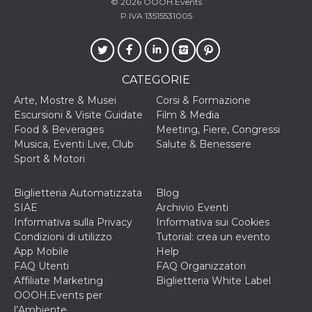
correttamente.
© 2026
OOOH.Events
P.IVA 13515531005
Storage declaration
Storage
Nome
Descrizione
type
CATEGORIE
fbssls_314278995690155
Session
storage
Arte, Mostre & Musei
Corsi & Formazione
wpEmojiSettingsSupports
Session
Escursioni & Visite Guidate
Film & Media
storage
Food & Beverages
Meeting, Fiere, Congressi
cn_uc__
Local
Musica, Eventi Live, Club
Salute & Benessere
storage
Sport & Motori
Biglietteria Automatizzata
Blog
SIAE
Archivio Eventi
Informativa sulla Privacy
Informativa sui Cookies
Condizioni di utilizzo
Tutorial: crea un evento
App Mobile
Help
Provider /
Nome
Scadenza
Descrizione
FAQ Utenti
FAQ Organizzatori
Dominio
Affiliate Marketing
Biglietteria White Label
c_user
4
Cookie di a
Meta
OOOH.Events per
settimane
utente. Può
Platform Inc.
l’Ambiente
2 giorni
essere di se
.facebook.com