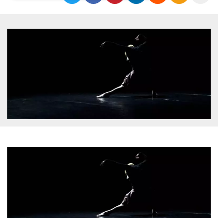
Necessari
Marketing
I cookie strettamente necessari o tecnici sono
indispensabili al funzionamento del sito. I
servizi qui presenti non potranno funzionare
senza.
Provider /
Nome
Scadenza
Descrizione
Dominio
cf_clearance
1 anno
Clearance
Cloudflare,
Cookie from
Inc.
CloudFlare
.oooh.events
stores the proof
of challenge
passed. It is
used to no
longer issue a
captcha or
jschallenge
challenge if
present. It is
required to
reach origin
server.
wordpress_test_cookie
Sessione
Cookie di
Automattic
Wordpress,
Inc.
verifica che il