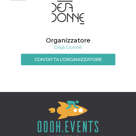
mese
viene
m.stripe.com
generalmente
utilizzato per le
prestazioni e
l'ottimizzazione
dei servizi di
elaborazione
dei pagamenti,
facilitando la
memorizzazione
Organizzatore
dei contenuti
Déjà Donné
sul browser per
rendere le
pagine più
CONTATTA L'ORGANIZZATORE
veloci.
CookieScriptConsent
4
Questo cookie
CookieScript
settimane
viene utilizzato
oooh.events
2 giorni
dal servizio
Cookie-
Script.com per
ricordare le
preferenze di
consenso sui
cookie dei
visitatori. È
necessario che il
banner dei
cookie di
Cookie-
Script.com
funzioni