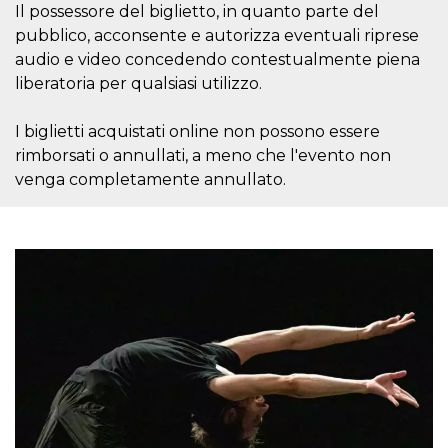
mese
viene
m.stripe.com
Il possessore del biglietto, in quanto parte del
generalmente
utilizzato per le
pubblico, acconsente e autorizza eventuali riprese
prestazioni e
audio e video concedendo contestualmente piena
l'ottimizzazione
dei servizi di
liberatoria per qualsiasi utilizzo.
elaborazione
dei pagamenti,
facilitando la
memorizzazione
I biglietti acquistati online non possono essere
dei contenuti
rimborsati o annullati, a meno che l'evento non
sul browser per
rendere le
venga completamente annullato.
pagine più
veloci.
CookieScriptConsent
4
Questo cookie
CookieScript
settimane
viene utilizzato
oooh.events
2 giorni
dal servizio
Cookie-
Script.com per
ricordare le
preferenze di
consenso sui
cookie dei
visitatori. È
necessario che il
banner dei
cookie di
Cookie-
Script.com
funzioni