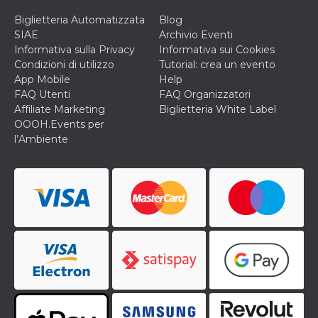
disabilitare 
.facebook.com
visualizzazi
Biglietteria Automatizzata
Blog
delle inserz
Meta in base
SIAE
Archivio Eventi
sue attività 
Informativa sulla Privacy
Informativa sui Cookies
web di terzi
Condizioni di utilizzo
Tutorial: crea un evento
sb
2 anni
Identificazi
Meta
App Mobile
Help
browser di
Platform Inc.
Facebook,
.facebook.com
FAQ Utenti
FAQ Organizzatori
autenticazi
Affiliate Marketing
Biglietteria White Label
marketing e 
cookie di
OOOH.Events per
funzione spe
l’Ambiente
di Facebook
usida
.facebook.com
Sessione
raccoglie
informazion
browser
dell'utente 
dell'identifi
univoco, uti
per persona
la pubblicit
gli utenti
xs
3 mesi
Utilizzato p
Meta
mantenere 
Platform Inc.
sessione
.facebook.com
__cf_bm
29 minuti
Questo coo
Cloudflare
58
viene utiliz
Inc.