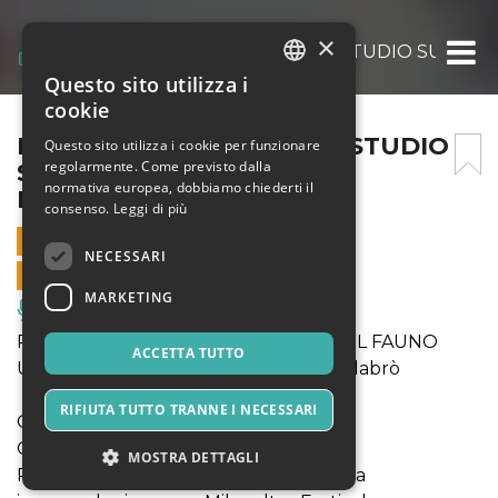
×
PERFORMATIVE SPEECH: STUDIO SUL FAUN
Questo sito utilizza i
ITALIAN
cookie
ENGLISH
PERFORMATIVE SPEECH: STUDIO
Questo sito utilizza i cookie per funzionare
regolarmente. Come previsto dalla
SUL FAUNO⎥FU ME 2022 3
SPANISH
normativa europea, dobbiamo chiederti il
LUGLIO ORE 19.45
consenso.
Leggi di più
3 LUGLIO 2022 - 19:45
NECESSARI
VENDITE ONLINE TERMINATE
MARKETING
Musica, Eventi Live, Club
PERFORMATIVE SPEECH: STUDIO SUL FAUNO
ACCETTA TUTTO
Un’idea di Roberto Zappalà e Nello Calabrò
RIFIUTA TUTTO TRANNE I NECESSARI
Coreografia Roberto Zappalà
Con: Filippo Domini
MOSTRA DETTAGLI
Produzione Compagnia Zappalà Danza