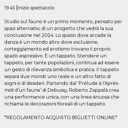
.oooh.events
browser accetti i
19.45⎥Inizio spettacolo
cookie.
PHPSESSID
Sessione
Cookie
PHP.net
generato da
oooh.events
Studio sul fauno è un primo momento, pensato per
applicazioni
spazi alternativi, di un progetto che vedrà la sua
basate sul
linguaggio PHP.
conclusione nel 2024. Lo spazio dove accade la
Si tratta di un
identificatore
danza è un mondo altro dove esclusione,
generico
utilizzato per
corteggiamento ed erotismo trovano il proprio
mantenere le
spazio espressivo. È un tappeto. Stendere un
variabili di
sessione utente.
tappeto, per tante popolazioni, continua ad essere
Normalmente è
un numero
un gesto di rilevanza simbolica e pratica. Il tappeto
generato in
separa due mondi: uno reale e un altro fatto di
modo casuale, il
modo in cui
sogni e di desideri. Partendo dal ‘Prélude à l’Après-
viene utilizzato
può essere
midi d’un faune’ di Debussy, Roberto Zappalà crea
specifico per il
sito, ma un
una performance unica, con una linea sinuosa che
buon esempio è
richiama le decorazioni floreali di un tappeto.
mantenere uno
stato di accesso
per un utente
tra le pagine.
*REGOLAMENTO ACQUISTO BIGLIETTI ONLINE*
m
1 anno 1
Questo cookie
Stripe