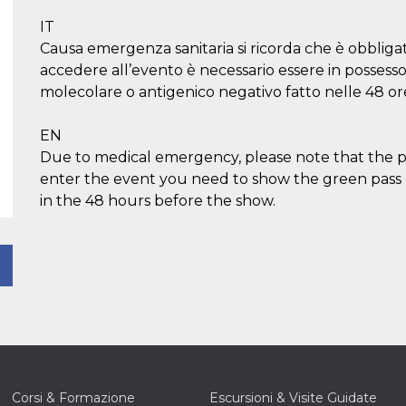
IT
Causa emergenza sanitaria si ricorda che è obbligat
accedere all’evento è necessario essere in posses
molecolare o antigenico negativo fatto nelle 48 or
EN
Due to medical emergency, please note that the po
enter the event you need to show the green pass ce
in the 48 hours before the show.
Corsi & Formazione
Escursioni & Visite Guidate