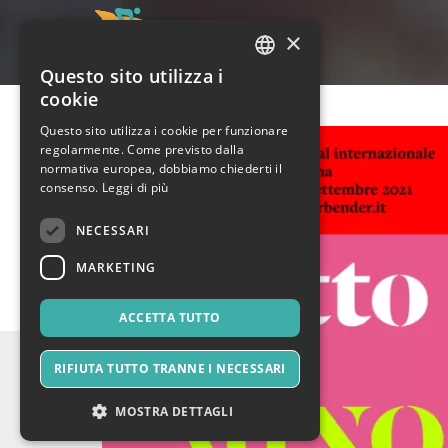
×
Questo sito utilizza i
ITALIAN
cookie
ENGLISH
Questo sito utilizza i cookie per funzionare
regolarmente. Come previsto dalla
SPANISH
normativa europea, dobbiamo chiederti il
consenso.
Leggi di più
NECESSARI
MARKETING
ACCETTA TUTTO
RIFIUTA TUTTO TRANNE I NECESSARI
MOSTRA DETTAGLI