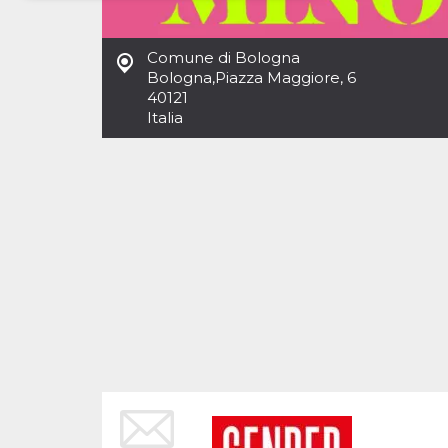
Necessari
Marketing
Comune di Bologna
I cookie strettamente necessari o tecnici sono
Bologna
,
Piazza Maggiore, 6
indispensabili al funzionamento del sito. I
40121
servizi qui presenti non potranno funzionare
Italia
senza.
Provider /
Nome
Scadenza
Descrizione
Dominio
cf_clearance
1 anno
Clearance
Cloudflare,
Cookie from
Inc.
CloudFlare
.oooh.events
stores the proof
of challenge
passed. It is
used to no
longer issue a
captcha or
jschallenge
challenge if
present. It is
required to
reach origin
server.
wordpress_test_cookie
Sessione
Cookie di
Automattic
Wordpress,
Inc.
verifica che il