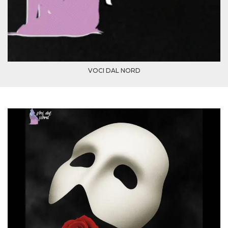
mese
viene
m.stripe.com
generalmente
utilizzato per le
prestazioni e
l'ottimizzazione
dei servizi di
elaborazione
dei pagamenti,
facilitando la
memorizzazione
VOCI DAL NORD
dei contenuti
sul browser per
rendere le
pagine più
veloci.
CookieScriptConsent
4
Questo cookie
CookieScript
settimane
viene utilizzato
oooh.events
2 giorni
dal servizio
Cookie-
Script.com per
ricordare le
preferenze di
consenso sui
cookie dei
visitatori. È
necessario che il
banner dei
cookie di
Cookie-
Script.com
funzioni