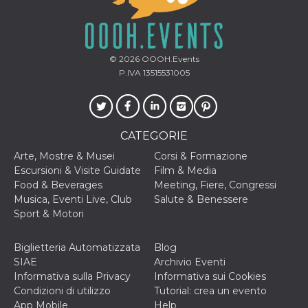
cookie viene
anche trami
piace e altri
pulsanti e t
Facebook
posizionati 
© 2026
OOOH.Events
molti siti W
P.IVA 13515531005
diversi.
dpr
.facebook.com
1
permette di
settimana
controllare 
funzione “S
su Facebook
pulsante “M
CATEGORIE
piace”, rac
le impostaz
Arte, Mostre & Musei
Corsi & Formazione
della lingua
Escursioni & Visite Guidate
Film & Media
permettono
condividere
Food & Beverages
Meeting, Fiere, Congressi
pagina.
Musica, Eventi Live, Club
Salute & Benessere
fr
3 mesi
Contiene la
Meta
Sport & Motori
combinazio
Platform Inc.
ID univoco 
.facebook.com
browser e
Biglietteria Automatizzata
Blog
dell'utente,
utilizzata pe
SIAE
Archivio Eventi
pubblicità m
Informativa sulla Privacy
Informativa sui Cookies
oo
5 anni
consente
Meta
Condizioni di utilizzo
Tutorial: crea un evento
all'utente di
Platform Inc.
App Mobile
Help