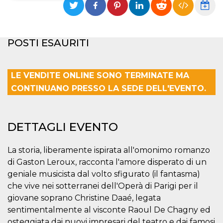
Necessari
Marketing
I cookie strettamente necessari o tecnici sono
POSTI ESAURITI
indispensabili al funzionamento del sito. I
servizi qui presenti non potranno funzionare
senza.
LE VENDITE ONLINE SONO TERMINATE MA
Provider /
Nome
Scadenza
Descrizione
Dominio
CONTINUANO PRESSO LA SEDE DELL'EVENTO.
cf_clearance
1 anno
Clearance
Cloudflare,
Cookie from
Inc.
CloudFlare
.oooh.events
stores the proof
DETTAGLI EVENTO
of challenge
passed. It is
used to no
longer issue a
La storia, liberamente ispirata all'omonimo romanzo
captcha or
jschallenge
di Gaston Leroux, racconta l'amore disperato di un
challenge if
geniale musicista dal volto sfigurato (il fantasma)
present. It is
required to
che vive nei sotterranei dell'Operà di Parigi per il
reach origin
server.
giovane soprano Christine Daaé, legata
sentimentalmente al visconte Raoul De Chagny ed
wordpress_test_cookie
Sessione
Cookie di
Automattic
Wordpress,
Inc.
osteggiata dai nuovi impresari del teatro e dai famosi
verifica che il