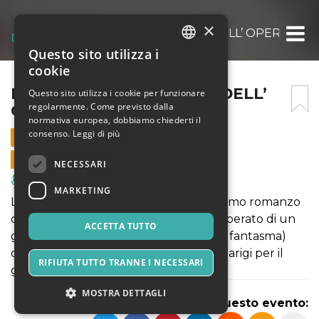
×
PHANTOM IL FANTASMA DELL’ OPERA 22-11
Questo sito utilizza i
ITALIAN
cookie
ENGLISH
PHANTOM IL FANTASMA DELL’
Questo sito utilizza i cookie per funzionare
regolarmente. Come previsto dalla
OPERA 22-11-2025 SERALE
SPANISH
normativa europea, dobbiamo chiederti il
consenso.
Leggi di più
22 NOVEMBRE 2025 - 20:00
VENDITE ONLINE TERMINATE
NECESSARI
Musica, Eventi Live, Club
MARKETING
La storia, liberamente ispirata all'omonimo romanzo
di Gaston Leroux, racconta l'amore disperato di un
ACCETTA TUTTO
geniale musicista dal volto sfigurato (il fantasma)
che vive nei sotterranei dell'Operà di Parigi per il
RIFIUTA TUTTO TRANNE I NECESSARI
giovane soprano Christine Daaé.
MOSTRA DETTAGLI
Condividi questo evento: