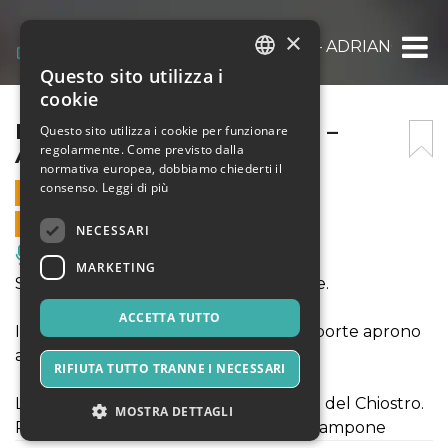
×
PIANO SUMMER SALENTO – ADRIANO JO
Questo sito utilizza i
ITALIAN
cookie
ENGLISH
PIANO SUMMER SALENTO –
Questo sito utilizza i cookie per funzionare
regolarmente. Come previsto dalla
ADRIANO JORDÃO
SPANISH
normativa europea, dobbiamo chiederti il
consenso.
Leggi di più
1 SETTEMBRE 2021 - 21:30
VENDITE ONLINE TERMINATE
NECESSARI
Musica, Eventi Live, Club
MARKETING
Serata di musica classica per pianoforte.
ACCETTA TUTTO
Il concerto comincia alle ore 21:30. Le porte aprono
alle ore 21:00.
RIFIUTA TUTTO TRANNE I NECESSARI
L'evento avrà luogo nella corte aperta del Chiostro.
MOSTRA DETTAGLI
Prova di vaccino (1 dosi), guarigione o tampone