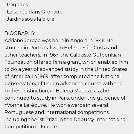
mese
viene
m.stripe.com
• Pagodes
generalmente
utilizzato per le
• La soirée dans Grenade
prestazioni e
l'ottimizzazione
• Jardins sous la pluie
dei servizi di
elaborazione
dei pagamenti,
BIOGRAPHY
facilitando la
memorizzazione
Adriano Jordão was born in Angola in 1946. He
dei contenuti
sul browser per
studied in Portugal with Helena Sá e Costa and
rendere le
other teachers. In 1967, the Calouste Gulbenkian
pagine più
veloci.
Foundation offered him a grant, which enabled him
CookieScriptConsent
4
Questo cookie
CookieScript
to do a year of advanced study in the United States
settimane
viene utilizzato
oooh.events
of America. In 1969, after completed the National
2 giorni
dal servizio
Cookie-
Conservatory of Lisbon advanced course with the
Script.com per
ricordare le
highest distinction, in Helena Matos class, he
preferenze di
consenso sui
continued to study in Paris, under the guidance of
cookie dei
Yvonne Lefébure. He won awards in several
visitatori. È
necessario che il
Portuguese and international competitions,
banner dei
cookie di
including the 1st Prize in the Debussy International
Cookie-
Competition in France.
Script.com
funzioni