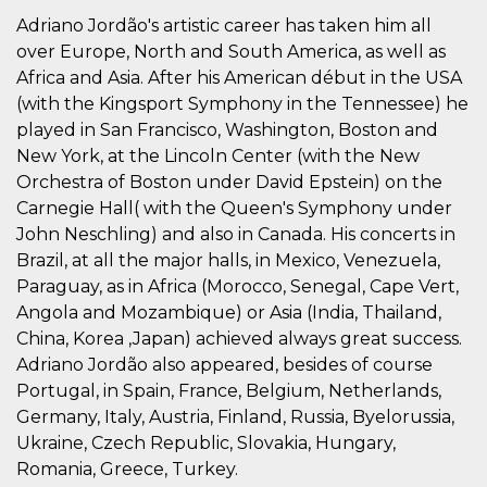
correttamente.
Adriano Jordão's artistic career has taken him all
Storage declaration
over Europe, North and South America, as well as
Africa and Asia. After his American début in the USA
Storage
Nome
Descrizione
type
(with the Kingsport Symphony in the Tennessee) he
fbssls_314278995690155
Session
played in San Francisco, Washington, Boston and
storage
New York, at the Lincoln Center (with the New
wpEmojiSettingsSupports
Session
Orchestra of Boston under David Epstein) on the
storage
Carnegie Hall( with the Queen's Symphony under
cn_uc__
Local
John Neschling) and also in Canada. His concerts in
storage
Brazil, at all the major halls, in Mexico, Venezuela,
Paraguay, as in Africa (Morocco, Senegal, Cape Vert,
Angola and Mozambique) or Asia (India, Thailand,
China, Korea ,Japan) achieved always great success.
Adriano Jordão also appeared, besides of course
Portugal, in Spain, France, Belgium, Netherlands,
Provider /
Nome
Scadenza
Descrizione
Germany, Italy, Austria, Finland, Russia, Byelorussia,
Dominio
Ukraine, Czech Republic, Slovakia, Hungary,
c_user
4
Cookie di a
Meta
Romania, Greece, Turkey.
settimane
utente. Può
Platform Inc.
2 giorni
essere di se
.facebook.com