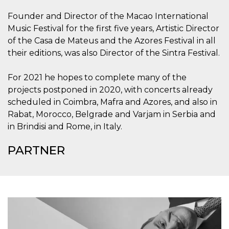
o persistent
30 giorni
Founder and Director of the Macao International
Music Festival for the first five years, Artistic Director
datr
2 anni
Questo coo
Meta
identifica il
Platform Inc.
of the Casa de Mateus and the Azores Festival in all
browser che
.facebook.com
connette a
their editions, was also Director of the Sintra Festival.
Facebook. 
direttament
legato alla 
For 2021 he hopes to complete many of the
Facebook
dell'utente.
projects postponed in 2020, with concerts already
Facebook s
che viene
scheduled in Coimbra, Mafra and Azores, and also in
utilizzato p
Rabat, Morocco, Belgrade and Varjam in Serbia and
aiutare con 
sicurezza e a
in Brindisi and Rome, in Italy.
di accesso
sospette, in
particolare p
PARTNER
rilevamento
bot che ten
di accedere 
servizio. F
afferma anc
il profilo
comportame
associato a
ciascun coo
datr viene
eliminato d
giorni. Que