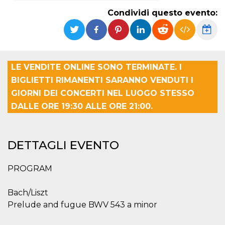
Condividi questo evento:
Necessari
Marketing
I cookie strettamente necessari o tecnici sono
indispensabili al funzionamento del sito. I
servizi qui presenti non potranno funzionare
senza.
LE VENDITE ONLINE SONO TERMINATE. I
Provider /
BIGLIETTI RIMANENTI SARANNO VENDUTI I
Nome
Scadenza
Descrizione
Dominio
GIORNI DEI CONCERTI NEL LUOGO STESSO
cf_clearance
1 anno
Clearance
Cloudflare,
Cookie from
DALLE ORE 19:30 ALLE ORE 21:00.
Inc.
CloudFlare
.oooh.events
stores the proof
of challenge
passed. It is
used to no
DETTAGLI EVENTO
longer issue a
captcha or
jschallenge
PROGRAM
challenge if
present. It is
required to
reach origin
Bach/Liszt
server.
Prelude and fugue BWV 543 a minor
wordpress_test_cookie
Sessione
Cookie di
Automattic
Wordpress,
Inc.
verifica che il