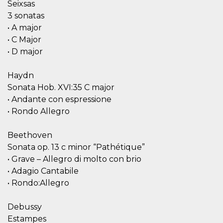
.oooh.events
Seixsas
browser accetti i
cookie.
3 sonatas
• A major
PHPSESSID
Sessione
Cookie
PHP.net
generato da
oooh.events
• C Major
applicazioni
basate sul
• D major
linguaggio PHP.
Si tratta di un
identificatore
Haydn
generico
utilizzato per
Sonata Hob. XVI:35 C major
mantenere le
variabili di
• Andante con espressione
sessione utente.
• Rondo Allegro
Normalmente è
un numero
generato in
modo casuale, il
Beethoven
modo in cui
Sonata op. 13 c minor “Pathétique”
viene utilizzato
può essere
• Grave – Allegro di molto con brio
specifico per il
sito, ma un
• Adagio Cantabile
buon esempio è
mantenere uno
• Rondo:Allegro
stato di accesso
per un utente
tra le pagine.
Debussy
m
1 anno 1
Questo cookie
Stripe
Estampes