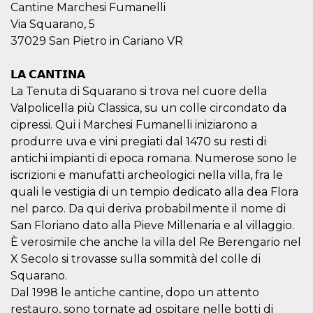
Cantine Marchesi Fumanelli
VISITOR_INFO1_LIVE
5 mesi 4
Questo cook
Google LLC
Via Squarano, 5
settimane
impostato 
.youtube.com
Youtube pe
37029 San Pietro in Cariano VR
tenere tracc
delle prefe
dell'utente p
𝗟𝗔 𝗖𝗔𝗡𝗧𝗜𝗡𝗔
video di Yo
incorporati 
La Tenuta di Squarano si trova nel cuore della
siti; può an
determinare 
Valpolicella più Classica, su un colle circondato da
visitatore de
cipressi. Qui i Marchesi Fumanelli iniziarono a
web sta
utilizzando 
produrre uva e vini pregiati dal 1470 su resti di
nuova o la
vecchia ver
antichi impianti di epoca romana. Numerose sono le
dell'interfac
Youtube.
iscrizioni e manufatti archeologici nella villa, fra le
quali le vestigia di un tempio dedicato alla dea Flora
VISITOR_PRIVACY_METADATA
5 mesi 4
Questo coo
YouTube
settimane
viene utiliz
.youtube.com
nel parco. Da qui deriva probabilmente il nome di
per memori
le scelte di
San Floriano dato alla Pieve Millenaria e al villaggio.
consenso e
È verosimile che anche la villa del Re Berengario nel
privacy dell
per la loro
X Secolo si trovasse sulla sommità del colle di
interazione 
sito. Registr
Squarano.
sul consens
Dal 1998 le antiche cantine, dopo un attento
visitatore r
a varie poli
restauro, sono tornate ad ospitare nelle botti di
impostazion