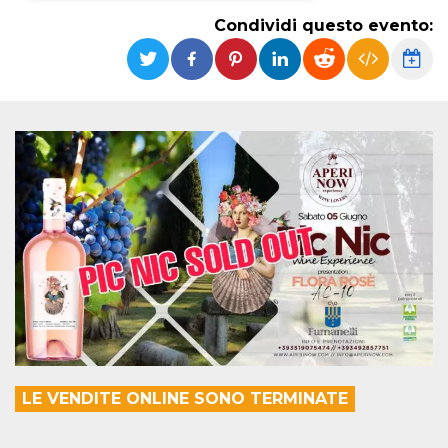
Condividi questo evento:
Necessari
Marketing
I cookie strettamente necessari o tecnici sono
indispensabili al funzionamento del sito. I
servizi qui presenti non potranno funzionare
senza.
Provider /
Nome
Scadenza
Descrizione
Dominio
cf_clearance
1 anno
Clearance
Cloudflare,
Cookie from
Inc.
CloudFlare
.oooh.events
stores the proof
of challenge
passed. It is
used to no
longer issue a
captcha or
jschallenge
challenge if
present. It is
required to
reach origin
server.
LE VENDITE ONLINE SONO TERMINATE
wordpress_test_cookie
Sessione
Cookie di
Automattic
Wordpress,
Inc.
verifica che il