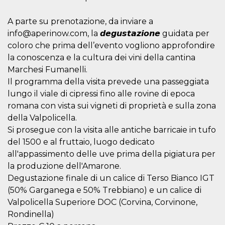
disabilitare 
.facebook.com
visualizzazi
delle inserz
A parte su prenotazione, da inviare a
Meta in base
sue attività 
info@aperinow.com, la 𝙙𝙚𝙜𝙪𝙨𝙩𝙖𝙯𝙞𝙤𝙣𝙚 guidata per
web di terzi
coloro che prima dell’evento vogliono approfondire
sb
2 anni
Identificazi
Meta
la conoscenza e la cultura dei vini della cantina
browser di
Platform Inc.
Facebook,
.facebook.com
Marchesi Fumanelli.
autenticazi
marketing e 
Il programma della visita prevede una passeggiata
cookie di
funzione spe
lungo il viale di cipressi fino alle rovine di epoca
di Facebook
romana con vista sui vigneti di proprietà e sulla zona
usida
.facebook.com
Sessione
raccoglie
della Valpolicella.
informazion
browser
Si prosegue con la visita alle antiche barricaie in tufo
dell'utente 
del 1500 e al fruttaio, luogo dedicato
dell'identifi
univoco, uti
all'appassimento delle uve prima della pigiatura per
per persona
la pubblicit
la produzione dell'Amarone.
gli utenti
Degustazione finale di un calice di Terso Bianco IGT
xs
3 mesi
Utilizzato p
Meta
(50% Garganega e 50% Trebbiano) e un calice di
mantenere 
Platform Inc.
sessione
.facebook.com
Valpolicella Superiore DOC (Corvina, Corvinone,
Rondinella)
__cf_bm
29 minuti
Questo coo
Cloudflare
58
viene utiliz
Inc.