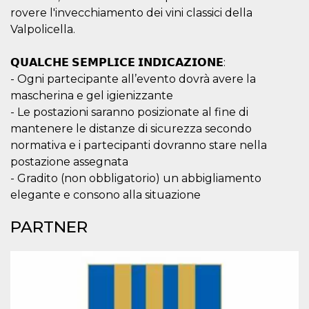
privacy,
rovere l'invecchiamento dei vini classici della
garantendo 
loro prefer
Valpolicella.
siano onora
nelle sessio
future.
𝗤𝗨𝗔𝗟𝗖𝗛𝗘 𝗦𝗘𝗠𝗣𝗟𝗜𝗖𝗘 𝗜𝗡𝗗𝗜𝗖𝗔𝗭𝗜𝗢𝗡𝗘:
__Secure-ROLLOUT_TOKEN
.youtube.com
5 mesi 4
Utilizzato d
- Ogni partecipante all’evento dovrà avere la
settimane
YouTube pe
mascherina e gel igienizzante
gestire
l'implement
- Le postazioni saranno posizionate al fine di
e la
sperimenta
mantenere le distanze di sicurezza secondo
delle funzio
Aiuta Googl
normativa e i partecipanti dovranno stare nella
controllare 
postazione assegnata
nuove
funzionalità
- Gradito (non obbligatorio) un abbigliamento
modifiche
dell'interfac
elegante e consono alla situazione
vengono mo
agli utenti
nell'ambito 
PARTNER
e
implementa
graduali,
garantendo
un'esperien
coerente pe
determinat
utente dura
esperiment