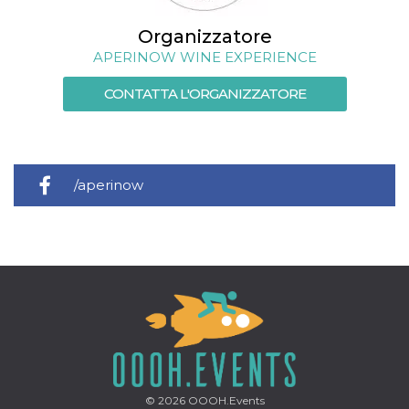
Organizzatore
APERINOW WINE EXPERIENCE
CONTATTA L'ORGANIZZATORE
/aperinow
© 2026
OOOH.Events