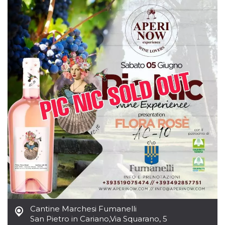
Cantine Marchesi Fumanelli
San Pietro in Cariano
,
Via Squarano, 5