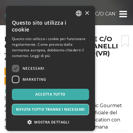
×
PIC NIC WINE EXPERIENCE C/O CANTINA M
Questo sito utilizza i
ITALIAN
cookie
ENGLISH
PIC NIC WINE EXPERIENCE C/O
Questo sito utilizza i cookie per funzionare
regolarmente. Come previsto dalla
CANTINA MARCHESI FUMANELLI
SPANISH
normativa europea, dobbiamo chiederti il
– SAN PIETRO IN CARIANO(VR)
consenso.
Leggi di più
“SPECIAL EDITION”
NECESSARI
5 GIUGNO 2021 - 19:00
MARKETING
VENDITE ONLINE TERMINATE
Food & Beverages
ACCETTA TUTTO
SABATO 5 GIUGNO
Aperinow Experience presenta il Pic Nic Gourmet
RIFIUTA TUTTO TRANNE I NECESSARI
“Special Edition” con presentazione ufficiale del
nuovo FLORA Rose' by AC-10, in una location con
MOSTRA DETTAGLI
spettacolari resti di templi di epoca Romana