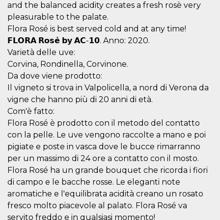
and the balanced acidity creates a fresh rosè very
cookie viene
anche trami
pleasurable to the palate.
piace e altri
pulsanti e t
Flora Rosé is best served cold and at any time!
Facebook
𝗙𝗟𝗢𝗥𝗔 𝗥𝗼𝘀𝗲̀ 𝗯𝘆 𝗔𝗖-𝟭𝟬. Anno: 2020.
posizionati 
molti siti W
Varietà delle uve:
diversi.
Corvina, Rondinella, Corvinone.
dpr
.facebook.com
1
permette di
Da dove viene prodotto:
settimana
controllare 
funzione “S
Il vigneto si trova in Valpolicella, a nord di Verona da
su Facebook
pulsante “M
vigne che hanno più di 20 anni di età.
piace”, rac
le impostaz
Com'è fatto:
della lingua
Flora Rosé è prodotto con il metodo del contatto
permettono
condividere
con la pelle. Le uve vengono raccolte a mano e poi
pagina.
pigiate e poste in vasca dove le bucce rimarranno
fr
3 mesi
Contiene la
Meta
per un massimo di 24 ore a contatto con il mosto.
combinazio
Platform Inc.
ID univoco 
.facebook.com
Flora Rosé ha un grande bouquet che ricorda i fiori
browser e
dell'utente,
di campo e le bacche rosse. Le eleganti note
utilizzata pe
pubblicità m
aromatiche e l'equilibrata acidità creano un rosato
fresco molto piacevole al palato. Flora Rosé va
oo
5 anni
consente
Meta
all'utente di
Platform Inc.
servito freddo e in qualsiasi momento!