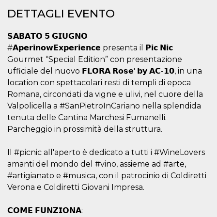
.oooh.events
browser accetti i
DETTAGLI EVENTO
cookie.
PHPSESSID
Sessione
Cookie
PHP.net
generato da
oooh.events
𝗦𝗔𝗕𝗔𝗧𝗢 𝟱 𝗚𝗜𝗨𝗚𝗡𝗢
applicazioni
#𝗔𝗽𝗲𝗿𝗶𝗻𝗼𝘄𝗘𝘅𝗽𝗲𝗿𝗶𝗲𝗻𝗰𝗲 presenta il 𝗣𝗶𝗰 𝗡𝗶𝗰
basate sul
linguaggio PHP.
Gourmet “Special Edition” con presentazione
Si tratta di un
identificatore
ufficiale del nuovo 𝗙𝗟𝗢𝗥𝗔 𝗥𝗼𝘀𝗲' 𝗯𝘆 𝗔𝗖-𝟭𝟬, in una
generico
location con spettacolari resti di templi di epoca
utilizzato per
mantenere le
Romana, circondati da vigne e ulivi, nel cuore della
variabili di
sessione utente.
Valpolicella a #SanPietroInCariano nella splendida
Normalmente è
un numero
tenuta delle Cantina Marchesi Fumanelli.
generato in
Parcheggio in prossimità della struttura.
modo casuale, il
modo in cui
viene utilizzato
può essere
Il #picnic all'aperto è dedicato a tutti i #WineLovers
specifico per il
amanti del mondo del #vino, assieme ad #arte,
sito, ma un
buon esempio è
#artigianato e #musica, con il patrocinio di Coldiretti
mantenere uno
stato di accesso
Verona e Coldiretti Giovani Impresa.
per un utente
tra le pagine.
𝗖𝗢𝗠𝗘 𝗙𝗨𝗡𝗭𝗜𝗢𝗡𝗔:
m
1 anno 1
Questo cookie
Stripe