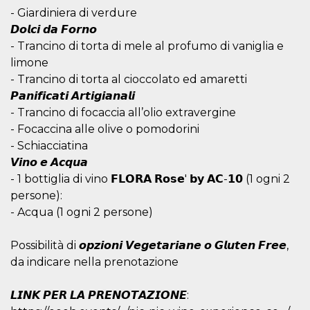
correttamente.
- Giardiniera di verdure
Storage declaration
𝘿𝙤𝙡𝙘𝙞 𝙙𝙖 𝙁𝙤𝙧𝙣𝙤
- Trancino di torta di mele al profumo di vaniglia e
Storage
Nome
Descrizione
type
limone
- Trancino di torta al cioccolato ed amaretti
fbssls_314278995690155
Session
storage
𝙋𝙖𝙣𝙞𝙛𝙞𝙘𝙖𝙩𝙞 𝘼𝙧𝙩𝙞𝙜𝙞𝙖𝙣𝙖𝙡𝙞
wpEmojiSettingsSupports
Session
- Trancino di focaccia all’olio extravergine
storage
- Focaccina alle olive o pomodorini
cn_uc__
Local
- Schiacciatina
storage
𝙑𝙞𝙣𝙤 𝙚 𝘼𝙘𝙦𝙪𝙖
- 1 bottiglia di vino 𝗙𝗟𝗢𝗥𝗔 𝗥𝗼𝘀𝗲' 𝗯𝘆 𝗔𝗖-𝟭𝟬 (1 ogni 2
persone):
- Acqua (1 ogni 2 persone)
Possibilità di 𝙤𝙥𝙯𝙞𝙤𝙣𝙞 𝙑𝙚𝙜𝙚𝙩𝙖𝙧𝙞𝙖𝙣𝙚 𝙤 𝙂𝙡𝙪𝙩𝙚𝙣 𝙁𝙧𝙚𝙚,
Provider /
da indicare nella prenotazione
Nome
Scadenza
Descrizione
Dominio
c_user
4
Cookie di a
Meta
𝙇𝙄𝙉𝙆 𝙋𝙀𝙍 𝙇𝘼 𝙋𝙍𝙀𝙉𝙊𝙏𝘼𝙕𝙄𝙊𝙉𝙀:
settimane
utente. Può
Platform Inc.
2 giorni
essere di se
.facebook.com