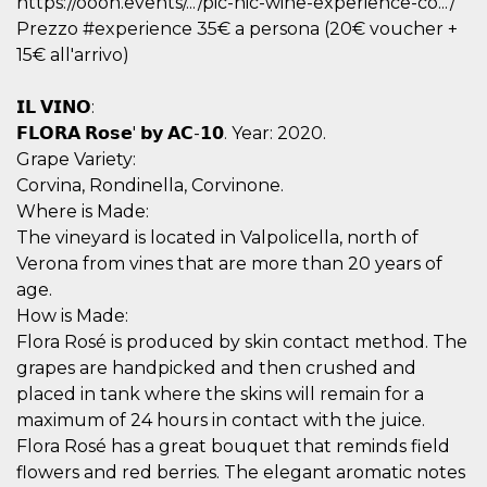
https://oooh.events/.../pic-nic-wine-experience-co.../
o persistent
Prezzo #experience 35€ a persona (20€ voucher +
30 giorni
15€ all'arrivo)
datr
2 anni
Questo coo
Meta
identifica il
Platform Inc.
browser che
.facebook.com
connette a
𝗜𝗟 𝗩𝗜𝗡𝗢:
Facebook. 
𝗙𝗟𝗢𝗥𝗔 𝗥𝗼𝘀𝗲' 𝗯𝘆 𝗔𝗖-𝟭𝟬. Year: 2020.
direttament
legato alla 
Grape Variety:
Facebook
dell'utente.
Corvina, Rondinella, Corvinone.
Facebook s
Where is Made:
che viene
utilizzato p
The vineyard is located in Valpolicella, north of
aiutare con 
sicurezza e a
Verona from vines that are more than 20 years of
di accesso
sospette, in
age.
particolare p
How is Made:
rilevamento
bot che ten
Flora Rosé is produced by skin contact method. The
di accedere 
servizio. F
grapes are handpicked and then crushed and
afferma anc
placed in tank where the skins will remain for a
il profilo
comportame
maximum of 24 hours in contact with the juice.
associato a
ciascun coo
Flora Rosé has a great bouquet that reminds field
datr viene
eliminato d
flowers and red berries. The elegant aromatic notes
giorni. Que