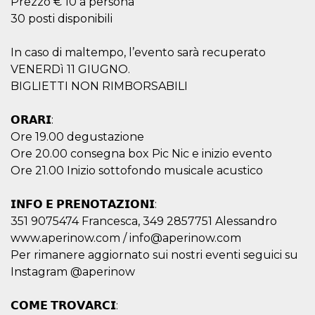
Prezzo € 10 a persona
secondi
Cloudflare 
.hubspot.com
distinguere 
30 posti disponibili
umani e bot
vantaggioso 
sito Web, al
In caso di maltempo, l’evento sarà recuperato
di effettuar
rapporti val
VENERDì 11 GIUGNO.
sull'utilizzo
proprio sit
BIGLIETTI NON RIMBORSABILI
_cfuvid
.hubspot.com
Sessione
Questo coo
viene utiliz
𝗢𝗥𝗔𝗥𝗜:
Cloudflare 
monitorare 
Ore 19.00 degustazione
utenti attra
Ore 20.00 consegna box Pic Nic e inizio evento
le sessioni 
ottimizzare
Ore 21.00 Inizio sottofondo musicale acustico
l'esperienza
dell'utente
mantenendo
coerenza de
𝗜𝗡𝗙𝗢 𝗘 𝗣𝗥𝗘𝗡𝗢𝗧𝗔𝗭𝗜𝗢𝗡𝗜:
sessione e
351 9075474 Francesca, 349 2857751 Alessandro
fornendo se
personalizza
www.aperinow.com / info@aperinow.com
YSC
Sessione
Questo cook
Google LLC
Per rimanere aggiornato sui nostri eventi seguici su
impostato 
.youtube.com
Instagram @aperinow
YouTube pe
tenere tracc
delle
visualizzazi
𝗖𝗢𝗠𝗘 𝗧𝗥𝗢𝗩𝗔𝗥𝗖𝗜:
video incorp