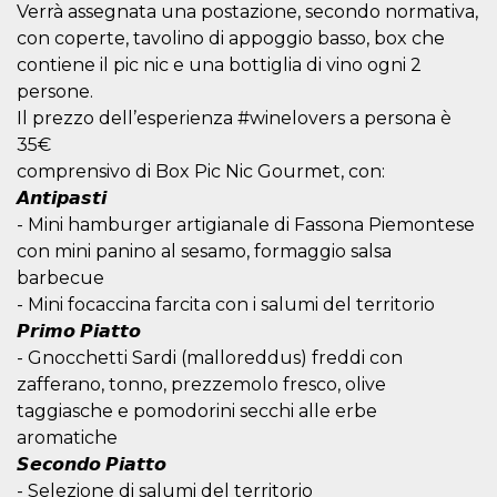
mese
viene
m.stripe.com
Verrà assegnata una postazione, secondo normativa,
generalmente
utilizzato per le
con coperte, tavolino di appoggio basso, box che
prestazioni e
contiene il pic nic e una bottiglia di vino ogni 2
l'ottimizzazione
dei servizi di
persone.
elaborazione
dei pagamenti,
Il prezzo dell’esperienza #winelovers a persona è
facilitando la
memorizzazione
35€
dei contenuti
comprensivo di Box Pic Nic Gourmet, con:
sul browser per
rendere le
𝘼𝙣𝙩𝙞𝙥𝙖𝙨𝙩𝙞
pagine più
veloci.
- Mini hamburger artigianale di Fassona Piemontese
con mini panino al sesamo, formaggio salsa
CookieScriptConsent
4
Questo cookie
CookieScript
settimane
viene utilizzato
oooh.events
barbecue
2 giorni
dal servizio
Cookie-
- Mini focaccina farcita con i salumi del territorio
Script.com per
𝙋𝙧𝙞𝙢𝙤 𝙋𝙞𝙖𝙩𝙩𝙤
ricordare le
preferenze di
- Gnocchetti Sardi (malloreddus) freddi con
consenso sui
cookie dei
zafferano, tonno, prezzemolo fresco, olive
visitatori. È
necessario che il
taggiasche e pomodorini secchi alle erbe
banner dei
aromatiche
cookie di
Cookie-
𝙎𝙚𝙘𝙤𝙣𝙙𝙤 𝙋𝙞𝙖𝙩𝙩𝙤
Script.com
funzioni
- Selezione di salumi del territorio