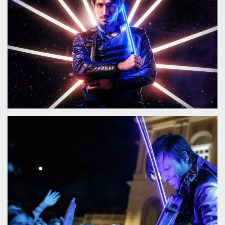
.oooh.events
browser accetti i
cookie.
PHPSESSID
Sessione
Cookie
PHP.net
generato da
oooh.events
applicazioni
basate sul
linguaggio PHP.
Si tratta di un
identificatore
generico
utilizzato per
mantenere le
variabili di
sessione utente.
Normalmente è
un numero
generato in
modo casuale, il
modo in cui
viene utilizzato
può essere
specifico per il
sito, ma un
buon esempio è
mantenere uno
stato di accesso
per un utente
tra le pagine.
m
1 anno 1
Questo cookie
Stripe