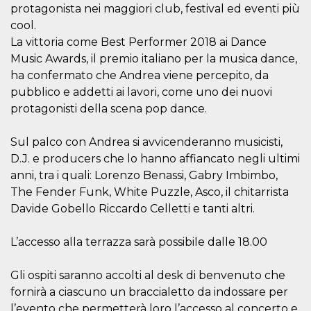
protagonista nei maggiori club, festival ed eventi più
cookie viene
anche trami
cool.
piace e altri
pulsanti e t
La vittoria come Best Performer 2018 ai Dance
Facebook
posizionati 
Music Awards, il premio italiano per la musica dance,
molti siti W
ha confermato che Andrea viene percepito, da
diversi.
pubblico e addetti ai lavori, come uno dei nuovi
dpr
.facebook.com
1
permette di
settimana
controllare 
protagonisti della scena pop dance.
funzione “S
su Facebook
pulsante “M
Sul palco con Andrea si avvicenderanno musicisti,
piace”, rac
le impostaz
D.J. e producers che lo hanno affiancato negli ultimi
della lingua
permettono
anni, tra i quali: Lorenzo Benassi, Gabry Imbimbo,
condividere
The Fender Funk, White Puzzle, Asco, il chitarrista
pagina.
Davide Gobello Riccardo Celletti e tanti altri.
fr
3 mesi
Contiene la
Meta
combinazio
Platform Inc.
ID univoco 
.facebook.com
L’accesso alla terrazza sarà possibile dalle 18.00
browser e
dell'utente,
utilizzata pe
pubblicità m
Gli ospiti saranno accolti al desk di benvenuto che
fornirà a ciascuno un braccialetto da indossare per
oo
5 anni
consente
Meta
all'utente di
Platform Inc.
l’evento che permetterà loro l’accesso al concerto e