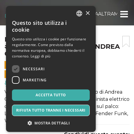
×
PICCOLI CONCERTI #MUSIKAALTRAMONTO
Questo sito utilizza i
ITALIAN
cookie
ENGLISH
PICCOLI CONCERTI
Questo sito utilizza i cookie per funzionare
regolarmente. Come previsto dalla
#MUSIKAALTRAMONTO ANDREA
SPANISH
normativa europea, dobbiamo chiederti il
CASTA & FRIENDS
consenso.
Leggi di più
10 LUGLIO 2020 - 18:00
NECESSARI
VENDITE ONLINE TERMINATE
MARKETING
Musica, Eventi Live, Club
Venerdì 10 Luglio “rinasce” il tour estivo di Andrea
ACCETTA TUTTO
Casta. Un imperdibile concerto del violinista elettrico
dall’ archetto luminoso con tanti amici sul palco:
RIFIUTA TUTTO TRANNE I NECESSARI
Lorenzo Benassi, Gabry Imbimbo, The Fender Funk,
White Puzzle, Asco, Riccardo Celletti
MOSTRA DETTAGLI