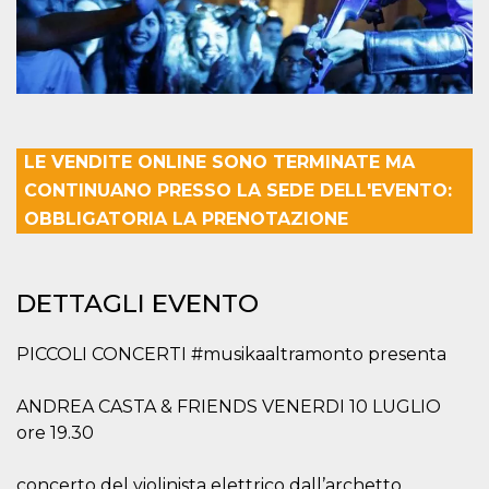
mese
viene
m.stripe.com
generalmente
utilizzato per le
prestazioni e
l'ottimizzazione
dei servizi di
elaborazione
dei pagamenti,
facilitando la
memorizzazione
dei contenuti
LE VENDITE ONLINE SONO TERMINATE MA
sul browser per
rendere le
CONTINUANO PRESSO LA SEDE DELL'EVENTO:
pagine più
veloci.
OBBLIGATORIA LA PRENOTAZIONE
CookieScriptConsent
4
Questo cookie
CookieScript
settimane
viene utilizzato
oooh.events
2 giorni
dal servizio
Cookie-
DETTAGLI EVENTO
Script.com per
ricordare le
preferenze di
PICCOLI CONCERTI #musikaaltramonto presenta
consenso sui
cookie dei
visitatori. È
necessario che il
ANDREA CASTA & FRIENDS VENERDI 10 LUGLIO
banner dei
cookie di
ore 19.30
Cookie-
Script.com
funzioni
concerto del violinista elettrico dall’archetto