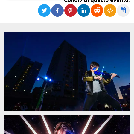
Condividi questo evento:
Necessari
Marketing
I cookie strettamente necessari o tecnici sono
indispensabili al funzionamento del sito. I
servizi qui presenti non potranno funzionare
senza.
Provider /
Nome
Scadenza
Descrizione
Dominio
cf_clearance
1 anno
Clearance
Cloudflare,
Cookie from
Inc.
CloudFlare
.oooh.events
stores the proof
of challenge
passed. It is
used to no
longer issue a
captcha or
jschallenge
challenge if
present. It is
required to
reach origin
server.
wordpress_test_cookie
Sessione
Cookie di
Automattic
Wordpress,
Inc.
verifica che il