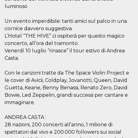
correttamente.
luminoso
Storage declaration
Un evento imperdibile: tanti amici sul palco in una
Storage
Nome
Descrizione
type
cornice davvero suggestiva.
L’Hotel “THE HIVE” ci ospiterà per questo magico
fbssls_314278995690155
Session
storage
concerto, all’ora del tramonto.
wpEmojiSettingsSupports
Session
Venerdì 10 luglio “rinasce” il tour estivo di Andrea
storage
Casta.
cn_uc__
Local
storage
Con le canzoni tratte da The Space Violin Project e
le cover di Avicii, Coldplay, Jovanotti, Queen, David
Guetta, Keane, Benny Benassi, Renato Zero, David
Bowie, Led Zeppelin, grandi successi per cantare e
immaginare.
Provider /
ANDREA CASTA :
Nome
Scadenza
Descrizione
Dominio
28 nazioni, 200 concerti all’anno, 1 milione di
c_user
4
Cookie di a
Meta
spettatori dal vivo e 200.000 followers sui social
settimane
utente. Può
Platform Inc.
2 giorni
essere di se
.facebook.com