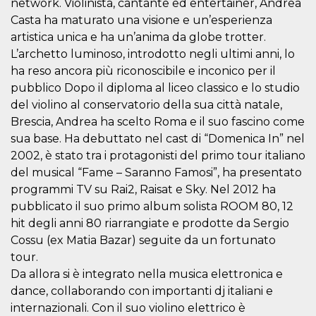
network. Violinista, cantante ed entertainer, Andrea
o persistent
30 giorni
Casta ha maturato una visione e un’esperienza
artistica unica e ha un’anima da globe trotter.
datr
2 anni
Questo coo
Meta
identifica il
Platform Inc.
L’archetto luminoso, introdotto negli ultimi anni, lo
browser che
.facebook.com
connette a
ha reso ancora più riconoscibile e inconico per il
Facebook. 
pubblico Dopo il diploma al liceo classico e lo studio
direttament
legato alla 
del violino al conservatorio della sua città natale,
Facebook
dell'utente.
Brescia, Andrea ha scelto Roma e il suo fascino come
Facebook s
che viene
sua base. Ha debuttato nel cast di “Domenica In” nel
utilizzato p
2002, è stato tra i protagonisti del primo tour italiano
aiutare con 
sicurezza e a
del musical “Fame – Saranno Famosi”, ha presentato
di accesso
sospette, in
programmi TV su Rai2, Raisat e Sky. Nel 2012 ha
particolare p
pubblicato il suo primo album solista ROOM 80, 12
rilevamento
bot che ten
hit degli anni 80 riarrangiate e prodotte da Sergio
di accedere 
servizio. F
Cossu (ex Matia Bazar) seguite da un fortunato
afferma anc
il profilo
tour.
comportame
Da allora si è integrato nella musica elettronica e
associato a
ciascun coo
dance, collaborando con importanti dj italiani e
datr viene
eliminato d
internazionali. Con il suo violino elettrico è
giorni. Que