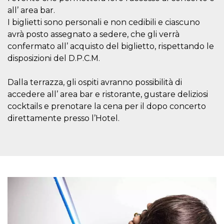
disabilitare 
.facebook.com
visualizzazi
all’ area bar.
delle inserz
Meta in base
I biglietti sono personali e non cedibili e ciascuno
sue attività 
avrà posto assegnato a sedere, che gli verrà
web di terzi
confermato all’ acquisto del biglietto, rispettando le
sb
2 anni
Identificazi
Meta
browser di
disposizioni del D.P.C.M.
Platform Inc.
Facebook,
.facebook.com
autenticazi
marketing e 
Dalla terrazza, gli ospiti avranno possibilità di
cookie di
funzione spe
accedere all’ area bar e ristorante, gustare deliziosi
di Facebook
cocktails e prenotare la cena per il dopo concerto
usida
.facebook.com
Sessione
raccoglie
direttamente presso l’Hotel.
informazion
browser
dell'utente 
dell'identifi
univoco, uti
per persona
la pubblicit
gli utenti
xs
3 mesi
Utilizzato p
Meta
mantenere 
Platform Inc.
sessione
.facebook.com
__cf_bm
29 minuti
Questo coo
Cloudflare
58
viene utiliz
Inc.