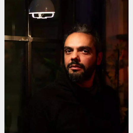
.oooh.events
browser accetti i
cookie.
PHPSESSID
Sessione
Cookie
PHP.net
generato da
oooh.events
applicazioni
basate sul
linguaggio PHP.
Si tratta di un
identificatore
generico
utilizzato per
mantenere le
variabili di
sessione utente.
Normalmente è
un numero
generato in
modo casuale, il
modo in cui
viene utilizzato
può essere
specifico per il
sito, ma un
buon esempio è
mantenere uno
stato di accesso
per un utente
tra le pagine.
m
1 anno 1
Questo cookie
Stripe