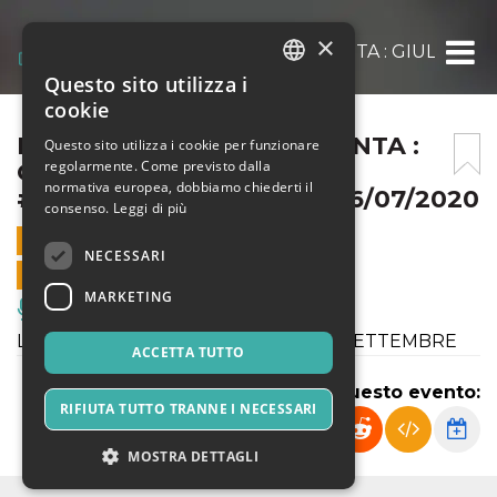
×
PICCOLI CONCERTI PRESENTA : GIULIAN
Questo sito utilizza i
ITALIAN
cookie
ENGLISH
PICCOLI CONCERTI PRESENTA :
Questo sito utilizza i cookie per funzionare
regolarmente. Come previsto dalla
GIULIANO NEGRO
SPANISH
normativa europea, dobbiamo chiederti il
#MUSIKAALTRAMONTO 26/07/2020
consenso.
Leggi di più
26 LUGLIO 2020 - 17:15
NECESSARI
VENDITE ONLINE TERMINATE
MARKETING
Musica, Eventi Live, Club
L'EVENTO È STATO SPOSTATO AL 6 SETTEMBRE
ACCETTA TUTTO
Condividi questo evento:
RIFIUTA TUTTO TRANNE I NECESSARI
MOSTRA DETTAGLI