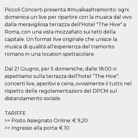
cookie viene
anche trami
Piccoli Concerti presenta #musikaaltramonto: ogni
piace e altri
domenica un live per ripartire con la musica dal vivo
pulsanti e t
Facebook
dalla meravigliosa terrazza dell'Hotel "The Hive" a
posizionati 
molti siti W
Roma, con una vista mozzafiato sui tetti della
diversi.
capitale. Un format live originale che unisce la
dpr
.facebook.com
1
permette di
musica di qualità all'esperienza del tramonto
settimana
controllare 
funzione “S
romano in una location spettacolare.
su Facebook
pulsante “M
piace”, rac
Dal 21 Giugno, per 5 domeniche, dalle 18:00 vi
le impostaz
della lingua
aspettiamo sulla terrazza dell’hotel “The Hive”:
permettono
condividere
concerti live, aperitivi e cena, ovviamente il tutto nel
pagina.
rispetto delle regolamentazioni del DPCM sul
fr
3 mesi
Contiene la
Meta
distanziamento sociale.
combinazio
Platform Inc.
ID univoco 
.facebook.com
browser e
dell'utente,
TARIFFE
utilizzata pe
>> Posto Assegnato Online: € 9,20
pubblicità m
>> Ingresso alla porta: € 10
oo
5 anni
consente
Meta
all'utente di
Platform Inc.