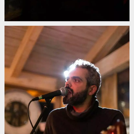
mese
viene
m.stripe.com
generalmente
utilizzato per le
prestazioni e
l'ottimizzazione
dei servizi di
elaborazione
dei pagamenti,
facilitando la
memorizzazione
dei contenuti
sul browser per
rendere le
pagine più
veloci.
CookieScriptConsent
4
Questo cookie
CookieScript
settimane
viene utilizzato
oooh.events
2 giorni
dal servizio
Cookie-
Script.com per
ricordare le
preferenze di
consenso sui
cookie dei
visitatori. È
necessario che il
banner dei
cookie di
Cookie-
Script.com
funzioni