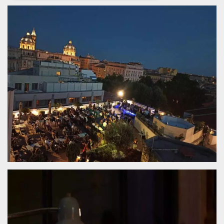
Necessari
Marketing
I cookie strettamente necessari o tecnici sono
indispensabili al funzionamento del sito. I
servizi qui presenti non potranno funzionare
senza.
Provider /
Nome
Scadenza
Descrizione
Dominio
cf_clearance
1 anno
Clearance
Cloudflare,
Cookie from
Inc.
CloudFlare
.oooh.events
stores the proof
of challenge
passed. It is
used to no
longer issue a
captcha or
jschallenge
challenge if
present. It is
required to
reach origin
server.
wordpress_test_cookie
Sessione
Cookie di
Automattic
Wordpress,
Inc.
verifica che il