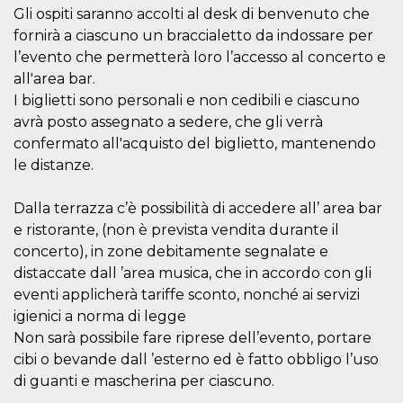
disabilitare 
.facebook.com
Gli ospiti saranno accolti al desk di benvenuto che
visualizzazi
delle inserz
fornirà a ciascuno un braccialetto da indossare per
Meta in base
sue attività 
l’evento che permetterà loro l’accesso al concerto e
web di terzi
all'area bar.
sb
2 anni
Identificazi
Meta
I biglietti sono personali e non cedibili e ciascuno
browser di
Platform Inc.
Facebook,
.facebook.com
avrà posto assegnato a sedere, che gli verrà
autenticazi
marketing e 
confermato all'acquisto del biglietto, mantenendo
cookie di
le distanze.
funzione spe
di Facebook
usida
.facebook.com
Sessione
raccoglie
Dalla terrazza c’è possibilità di accedere all’ area bar
informazion
e ristorante, (non è prevista vendita durante il
browser
dell'utente 
concerto), in zone debitamente segnalate e
dell'identifi
univoco, uti
distaccate dall ’area musica, che in accordo con gli
per persona
la pubblicit
eventi applicherà tariffe sconto, nonché ai servizi
gli utenti
igienici a norma di legge
xs
3 mesi
Utilizzato p
Meta
Non sarà possibile fare riprese dell’evento, portare
mantenere 
Platform Inc.
sessione
cibi o bevande dall ’esterno ed è fatto obbligo l’uso
.facebook.com
di guanti e mascherina per ciascuno.
__cf_bm
29 minuti
Questo coo
Cloudflare
58
viene utiliz
Inc.