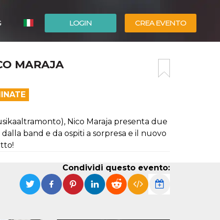
G
LOGIN
CREA EVENTO
ESPAÑOL
ICO MARAJA
ENGLISH
MINATE
usikaaltramonto), Nico Maraja presenta due
alla band e da ospiti a sorpresa e il nuovo
tto!
Condividi questo evento: