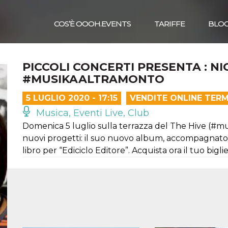
COS’È OOOH.EVENTS
TARIFFE
BLO
PICCOLI CONCERTI PRESENTA : N
#MUSIKAALTRAMONTO
5 LUGLIO 2020 - 17:15
VENDITE ONLINE TER
Musica, Eventi Live, Club
Domenica 5 luglio sulla terrazza del The Hive (#m
nuovi progetti: il suo nuovo album, accompagnato d
libro per “Ediciclo Editore”. Acquista ora il tuo biglie