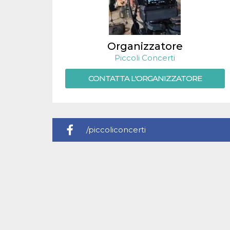
.oooh.events
browser accetti i
cookie.
PHPSESSID
Sessione
Cookie
PHP.net
generato da
oooh.events
applicazioni
Organizzatore
basate sul
Piccoli Concerti
linguaggio PHP.
Si tratta di un
identificatore
CONTATTA L'ORGANIZZATORE
generico
utilizzato per
mantenere le
variabili di
sessione utente.
Normalmente è
un numero
/piccoliconcerti
generato in
modo casuale, il
modo in cui
viene utilizzato
può essere
specifico per il
sito, ma un
buon esempio è
mantenere uno
stato di accesso
per un utente
tra le pagine.
m
1 anno 1
Questo cookie
Stripe