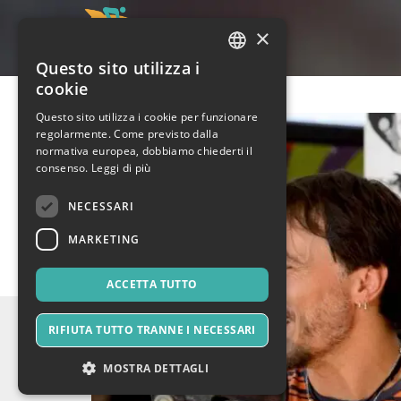
×
Questo sito utilizza i
ITALIAN
cookie
ENGLISH
Questo sito utilizza i cookie per funzionare
regolarmente. Come previsto dalla
SPANISH
normativa europea, dobbiamo chiederti il
consenso.
Leggi di più
NECESSARI
MARKETING
ACCETTA TUTTO
RIFIUTA TUTTO TRANNE I NECESSARI
MOSTRA DETTAGLI