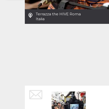
Necessari
Marketing
Terrazza the HIVE Roma
I cookie strettamente necessari o tecnici sono
Italia
indispensabili al funzionamento del sito. I
servizi qui presenti non potranno funzionare
senza.
Provider /
Nome
Scadenza
Descrizione
Dominio
cf_clearance
1 anno
Clearance
Cloudflare,
Cookie from
Inc.
CloudFlare
.oooh.events
stores the proof
of challenge
passed. It is
used to no
longer issue a
captcha or
jschallenge
challenge if
present. It is
required to
reach origin
server.
wordpress_test_cookie
Sessione
Cookie di
Automattic
Wordpress,
Inc.
verifica che il