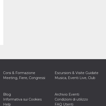
Corsi & Formazione
Escursioni & Visite Guidate
Meeting, Fiere, Congressi
Musica, Eventi Live, Club
Blog
Archivio Eventi
Informativa sui Cookies
Condizioni di utilizzo
Help
FAQ Utenti