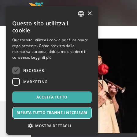
×
Questo sito utilizza i
ITALIAN
cookie
ENGLISH
Questo sito utilizza i cookie per funzionare
regolarmente. Come previsto dalla
SPANISH
normativa europea, dobbiamo chiederti il
consenso.
Leggi di più
NECESSARI
MARKETING
ACCETTA TUTTO
RIFIUTA TUTTO TRANNE I NECESSARI
MOSTRA DETTAGLI