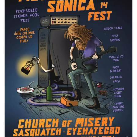
memorizzazione
dei contenuti
sul browser per
rendere le
pagine più
veloci.
Storage declaration
Nome
Storage type
Descrizione
wpEmojiSettingsSupports
Archiviazione
di sessione
cn_uc__
Archiviazione
locale
fbssls_314278995690155
Archiviazione
di sessione
Provider /
Nome
Scadenza
Descrizione
Dominio
__Secure-
.youtube.com
5 mesi 4
YNID
settimane
Provider /
Nome
Scadenza
Descrizione
Dominio