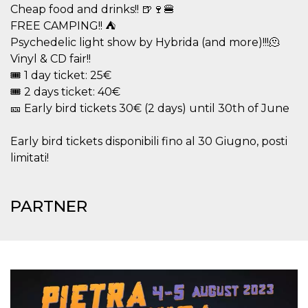
Cheap food and drinks!! 🍺🍷🍔
per un utente
tra le pagine.
FREE CAMPING!! ⛺
CookieScriptConsent
4
Questo cookie
CookieScript
Psychedelic light show by Hybrida (and more)!!!🫠
settimane
viene utilizzato
oooh.events
Vinyl & CD fair!!
2 giorni
dal servizio
Cookie-
🎟️ 1 day ticket: 25€
Script.com per
ricordare le
🎟️ 2 days ticket: 40€
preferenze di
consenso sui
🎫 Early bird tickets 30€ (2 days) until 30th of June
cookie dei
visitatori. È
necessario che il
Early bird tickets disponibili fino al 30 Giugno, posti
banner dei
cookie di
limitati!
Cookie-
Script.com
funzioni
correttamente.
PARTNER
m
1 anno 1
Questo cookie
Stripe
mese
viene
m.stripe.com
generalmente
utilizzato per le
prestazioni e
l'ottimizzazione
dei servizi di
elaborazione
dei pagamenti,
facilitando la