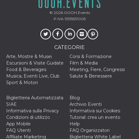
oo
5 anni
consente
Meta
all'utente di
© 2026
OOOH.Events
Platform Inc.
disabilitare 
.facebook.com
P.IVA 13515531005
visualizzazi
delle inserz
Meta in base
sue attività 
web di terzi
CATEGORIE
sb
1 anno 11
Identificazi
Meta
mesi
browser di
Platform Inc.
Arte, Mostre & Musei
Corsi & Formazione
Facebook,
.facebook.com
autenticazi
Escursioni & Visite Guidate
Film & Media
marketing e 
Food & Beverages
Meeting, Fiere, Congressi
cookie di
funzione spe
Musica, Eventi Live, Club
Salute & Benessere
di Facebook
Sport & Motori
usida
.facebook.com
Sessione
raccoglie
informazion
browser
Biglietteria Automatizzata
Blog
dell'utente 
SIAE
Archivio Eventi
dell'identifi
univoco, uti
Informativa sulla Privacy
Informativa sui Cookies
per persona
Condizioni di utilizzo
Tutorial: crea un evento
la pubblicit
gli utenti
App Mobile
Help
FAQ Utenti
FAQ Organizzatori
xs
2 mesi 4
Utilizzato p
Meta
settimane
mantenere 
Platform Inc.
Affiliate Marketing
Biglietteria White Label