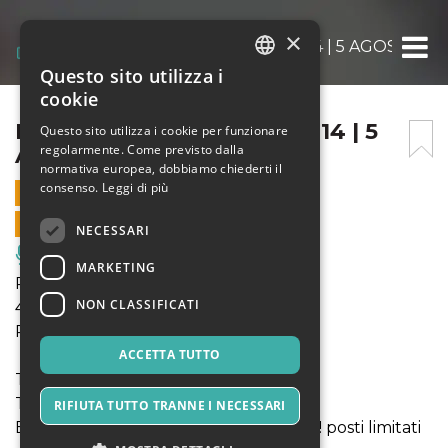
×
PIETRA SONICA FESTIVAL 14 | 5 AGOSTO
Questo sito utilizza i
ITALIAN
cookie
ENGLISH
PIETRA SONICA FESTIVAL 14 | 5
Questo sito utilizza i cookie per funzionare
regolarmente. Come previsto dalla
AGOSTO
SPANISH
normativa europea, dobbiamo chiederti il
consenso.
Leggi di più
5 AGOSTO 2023 - 15:00
VENDITE ONLINE TERMINATE
NECESSARI
Musica, Eventi Live, Club
MARKETING
PietraSonica Festival # 14
NON CLASSIFICATI
4- 5 August 2023
Parco delle Colonie, Osoppo
ACCETTA TUTTO
Ticket 1 giorno 25€
Ticket 2 giorni 40€
RIFIUTA TUTTO TRANNE I NECESSARI
Early bird ticket 30€ fino al 30 giugno! posti limitati