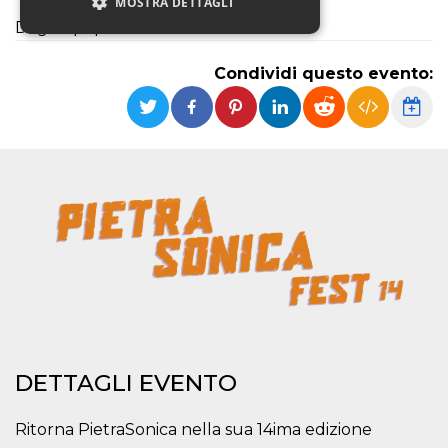
MOSTRA DETTAGLI
Daghe |m|
Condividi questo evento:
Necessari
Marketing
Non classificati
I cookie strettamente necessari o tecnici sono
indispensabili al funzionamento del sito. I
servizi qui presenti non potranno funzionare
senza.
Provider /
Nome
Scadenza
Descrizione
Dominio
cf_clearance
1 anno
Clearance
Cloudflare,
Cookie from
Inc.
CloudFlare
.oooh.events
stores the proof
of challenge
passed. It is
used to no
longer issue a
captcha or
DETTAGLI EVENTO
jschallenge
challenge if
present. It is
Ritorna PietraSonica nella sua 14ima edizione
required to
reach origin