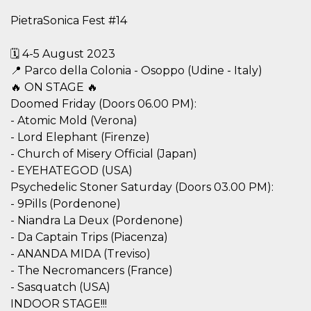
server.
PietraSonica Fest #14
wordpress_test_cookie
Sessione
Cookie di
Automattic
Wordpress,
Inc.
verifica che il
.oooh.events
🗓️ 4-5 August 2023
browser accetti i
cookie.
📍 Parco della Colonia - Osoppo (Udine - Italy)
🔥 ON STAGE 🔥
PHPSESSID
Sessione
Cookie
PHP.net
generato da
oooh.events
Doomed Friday (Doors 06.00 PM):
applicazioni
basate sul
- Atomic Mold (Verona)
linguaggio PHP.
- Lord Elephant (Firenze)
Si tratta di un
identificatore
- Church of Misery Official (Japan)
generico
utilizzato per
- EYEHATEGOD (USA)
mantenere le
variabili di
Psychedelic Stoner Saturday (Doors 03.00 PM):
sessione utente.
- 9Pills (Pordenone)
Normalmente è
un numero
- Niandra La Deux (Pordenone)
generato in
modo casuale, il
- Da Captain Trips (Piacenza)
modo in cui
- ANANDA MIDA (Treviso)
viene utilizzato
può essere
- The Necromancers (France)
specifico per il
sito, ma un
- Sasquatch (USA)
buon esempio è
mantenere uno
INDOOR STAGE!!!
stato di accesso