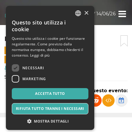
×
PIN PARTY 14/06/26
Questo sito utilizza i
ITALIAN
cookie
ENGLISH
PIN PARTY 14/06/26
Questo sito utilizza i cookie per funzionare
regolarmente. Come previsto dalla
SPANISH
normativa europea, dobbiamo chiederti il
14 LUGLIO 2026 - 23:50
consenso.
Leggi di più
VENDITE ONLINE TERMINATE
NECESSARI
Musica, Eventi Live, Club
Serata del PIN
MARKETING
Condividi questo evento:
ACCETTA TUTTO
RIFIUTA TUTTO TRANNE I NECESSARI
MOSTRA DETTAGLI