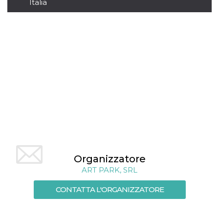
.oooh.events
Italia
browser accetti i
cookie.
PHPSESSID
Sessione
Cookie
PHP.net
generato da
oooh.events
applicazioni
basate sul
linguaggio PHP.
Si tratta di un
identificatore
generico
utilizzato per
mantenere le
variabili di
sessione utente.
Normalmente è
un numero
generato in
modo casuale, il
modo in cui
viene utilizzato
può essere
Organizzatore
specifico per il
sito, ma un
ART PARK, SRL
buon esempio è
mantenere uno
stato di accesso
CONTATTA L'ORGANIZZATORE
per un utente
tra le pagine.
m
1 anno 1
Questo cookie
Stripe