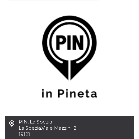
Necessari
Marketing
I cookie strettamente necessari o tecnici sono
indispensabili al funzionamento del sito. I
servizi qui presenti non potranno funzionare
senza.
Provider /
Nome
Scadenza
Descrizione
Dominio
cf_clearance
1 anno
Clearance
Cloudflare,
Cookie from
Inc.
CloudFlare
.oooh.events
stores the proof
of challenge
passed. It is
used to no
longer issue a
captcha or
jschallenge
challenge if
present. It is
required to
reach origin
PIN, La Spezia
server.
La Spezia
,
Viale Mazzini, 2
wordpress_test_cookie
Sessione
Cookie di
Automattic
19121
Wordpress,
Inc.
verifica che il