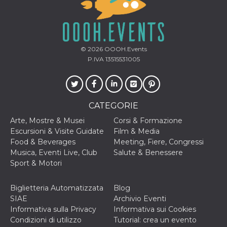
o persistent
30 giorni
datr
2 anni
Questo coo
Meta
identifica il
Platform Inc.
browser che
.facebook.com
connette a
© 2026
OOOH.Events
Facebook. 
P.IVA 13515531005
direttament
legato alla 
Facebook
dell'utente.
Facebook s
che viene
CATEGORIE
utilizzato p
aiutare con 
sicurezza e a
Arte, Mostre & Musei
Corsi & Formazione
di accesso
Escursioni & Visite Guidate
Film & Media
sospette, in
particolare p
Food & Beverages
Meeting, Fiere, Congressi
rilevamento
Musica, Eventi Live, Club
Salute & Benessere
bot che ten
di accedere 
Sport & Motori
servizio. F
afferma anc
il profilo
Biglietteria Automatizzata
Blog
comportame
associato a
SIAE
Archivio Eventi
ciascun coo
Informativa sulla Privacy
Informativa sui Cookies
datr viene
eliminato d
Condizioni di utilizzo
Tutorial: crea un evento
giorni. Que