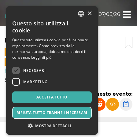
×
PIN SATURDAY 07/03/26
Questo sito utilizza i
ITALIAN
cookie
ENGLISH
PIN SATURDAY 07/03/26
Questo sito utilizza i cookie per funzionare
regolarmente. Come previsto dalla
SPANISH
normativa europea, dobbiamo chiederti il
7 MARZO 2026 - 23:50
consenso.
Leggi di più
VENDITE ONLINE TERMINATE
NECESSARI
Musica, Eventi Live, Club
Serata del sabato al PIN
MARKETING
Condividi questo evento:
ACCETTA TUTTO
RIFIUTA TUTTO TRANNE I NECESSARI
MOSTRA DETTAGLI