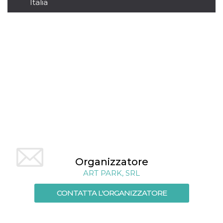
.oooh.events
Italia
browser accetti i
cookie.
PHPSESSID
Sessione
Cookie
PHP.net
generato da
oooh.events
applicazioni
basate sul
linguaggio PHP.
Si tratta di un
identificatore
generico
utilizzato per
mantenere le
variabili di
sessione utente.
Normalmente è
un numero
generato in
modo casuale, il
modo in cui
viene utilizzato
può essere
Organizzatore
specifico per il
sito, ma un
ART PARK, SRL
buon esempio è
mantenere uno
stato di accesso
CONTATTA L'ORGANIZZATORE
per un utente
tra le pagine.
m
1 anno 1
Questo cookie
Stripe