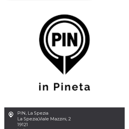
Necessari
Marketing
I cookie strettamente necessari o tecnici sono
indispensabili al funzionamento del sito. I
servizi qui presenti non potranno funzionare
senza.
Provider /
Nome
Scadenza
Descrizione
Dominio
cf_clearance
1 anno
Clearance
Cloudflare,
Cookie from
Inc.
CloudFlare
.oooh.events
stores the proof
of challenge
passed. It is
used to no
longer issue a
captcha or
jschallenge
challenge if
present. It is
required to
reach origin
PIN, La Spezia
server.
La Spezia
,
Viale Mazzini, 2
wordpress_test_cookie
Sessione
Cookie di
Automattic
19121
Wordpress,
Inc.
verifica che il