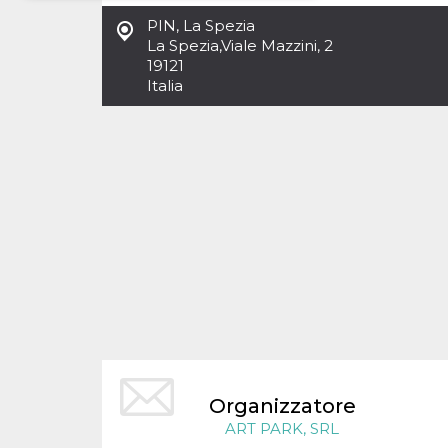
PIN, La Spezia
Necessari
Marketing
La Spezia
,
Viale Mazzini, 2
19121
I cookie strettamente necessari o tecnici sono
Italia
indispensabili al funzionamento del sito. I
servizi qui presenti non potranno funzionare
senza.
Provider /
Nome
Scadenza
Descrizione
Dominio
cf_clearance
1 anno
Clearance
Cloudflare,
Cookie from
Inc.
CloudFlare
.oooh.events
stores the proof
of challenge
passed. It is
used to no
longer issue a
captcha or
jschallenge
challenge if
present. It is
required to
reach origin
server.
Organizzatore
wordpress_test_cookie
Sessione
Cookie di
Automattic
ART PARK, SRL
Wordpress,
Inc.
verifica che il