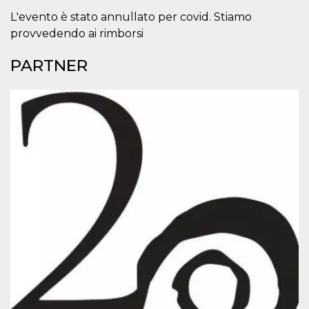
.oooh.events
browser accetti i
L'evento è stato annullato per covid. Stiamo
cookie.
provvedendo ai rimborsi
PHPSESSID
Sessione
Cookie
PHP.net
generato da
oooh.events
applicazioni
PARTNER
basate sul
linguaggio PHP.
Si tratta di un
identificatore
generico
utilizzato per
mantenere le
variabili di
sessione utente.
Normalmente è
un numero
generato in
modo casuale, il
modo in cui
viene utilizzato
può essere
specifico per il
sito, ma un
buon esempio è
mantenere uno
stato di accesso
per un utente
tra le pagine.
m
1 anno 1
Questo cookie
Stripe