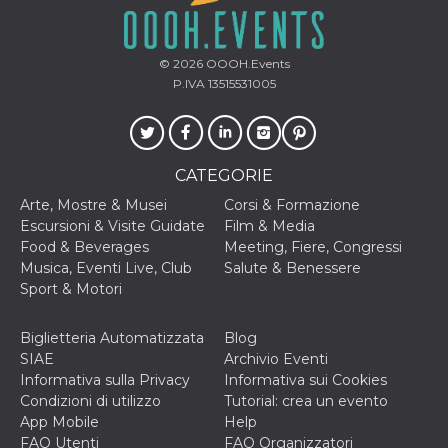
cookie viene
anche trami
piace e altri
pulsanti e t
© 2026
OOOH.Events
Facebook
posizionati 
P.IVA 13515531005
molti siti W
diversi.
dpr
.facebook.com
1
permette di
settimana
controllare 
funzione “S
CATEGORIE
su Facebook
pulsante “M
Arte, Mostre & Musei
Corsi & Formazione
piace”, rac
le impostaz
Escursioni & Visite Guidate
Film & Media
della lingua
Food & Beverages
Meeting, Fiere, Congressi
permettono
condividere
Musica, Eventi Live, Club
Salute & Benessere
pagina.
Sport & Motori
fr
3 mesi
Contiene la
Meta
combinazio
Platform Inc.
ID univoco 
Biglietteria Automatizzata
Blog
.facebook.com
browser e
SIAE
Archivio Eventi
dell'utente,
utilizzata pe
Informativa sulla Privacy
Informativa sui Cookies
pubblicità m
Condizioni di utilizzo
Tutorial: crea un evento
App Mobile
oo
Help
5 anni
consente
Meta
all'utente di
Platform Inc.
FAQ Utenti
FAQ Organizzatori