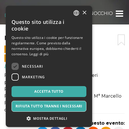
×
PINOCCHIO
Questo sito utilizza i
ITALIAN
cookie
ENGLISH
PINOCCHIO
Questo sito utilizza i cookie per funzionare
regolarmente. Come previsto dalla
SPANISH
normativa europea, dobbiamo chiederti il
19 LUGLIO 2022 - 21:30
consenso.
Leggi di più
VENDITE ONLINE TERMINATE
NECESSARI
Musica, Eventi Live, Club
Fonderia 900 - Compagnia Arti e Mestieri
MARKETING
produzione
Riccardo Diana drammaturgia
ACCETTA TUTTO
Fiorenzo Carpi musiche rielaborate dal M° Marcello
Fiorini
RIFIUTA TUTTO TRANNE I NECESSARI
con Riccardo Diana
MOSTRA DETTAGLI
Condividi questo evento: