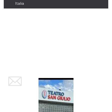
mese
viene
m.stripe.com
Italia
generalmente
utilizzato per le
prestazioni e
l'ottimizzazione
dei servizi di
elaborazione
dei pagamenti,
facilitando la
memorizzazione
dei contenuti
sul browser per
rendere le
pagine più
veloci.
CookieScriptConsent
4
Questo cookie
CookieScript
settimane
viene utilizzato
oooh.events
2 giorni
dal servizio
Cookie-
Script.com per
ricordare le
preferenze di
consenso sui
cookie dei
visitatori. È
necessario che il
banner dei
cookie di
Cookie-
Script.com
funzioni