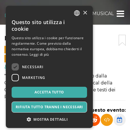
×
PINOCCHIO – IL MUSICAL
Questo sito utilizza i
ITALIAN
cookie
ENGLISH
PINOCCHIO – IL MUSICAL
Questo sito utilizza i cookie per funzionare
regolarmente. Come previsto dalla
SPANISH
normativa europea, dobbiamo chiederti il
15 MARZO 2025 - 21:00
consenso.
Leggi di più
VENDITE ONLINE TERMINATE
NECESSARI
Musica, Eventi Live, Club
"PINOCCHIO - IL MUISCAL", presentato dalla
MARKETING
COMPAGNIA INEMESI. Tratto dal musical della
COMPAGNIA DELLA RANCIA. Musiche e testi dei
ACCETTA TUTTO
POOH.
RIFIUTA TUTTO TRANNE I NECESSARI
Condividi questo evento:
MOSTRA DETTAGLI