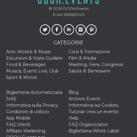
o persistent
30 giorni
© 2026
OOOH.Events
P.IVA 13515531005
datr
2 anni
Questo coo
Meta
identifica il
Platform Inc.
browser che
.facebook.com
connette a
Facebook. 
direttament
CATEGORIE
legato alla 
Facebook
dell'utente.
Arte, Mostre & Musei
Corsi & Formazione
Facebook s
Escursioni & Visite Guidate
Film & Media
che viene
utilizzato p
Food & Beverages
Meeting, Fiere, Congressi
aiutare con 
Musica, Eventi Live, Club
Salute & Benessere
sicurezza e a
di accesso
Sport & Motori
sospette, in
particolare p
rilevamento
Biglietteria Automatizzata
Blog
bot che ten
di accedere 
SIAE
Archivio Eventi
servizio. F
Informativa sulla Privacy
Informativa sui Cookies
afferma anc
il profilo
Condizioni di utilizzo
Tutorial: crea un evento
comportame
App Mobile
Help
associato a
ciascun coo
FAQ Utenti
FAQ Organizzatori
datr viene
Affiliate Marketing
Biglietteria White Label
eliminato d
giorni. Que