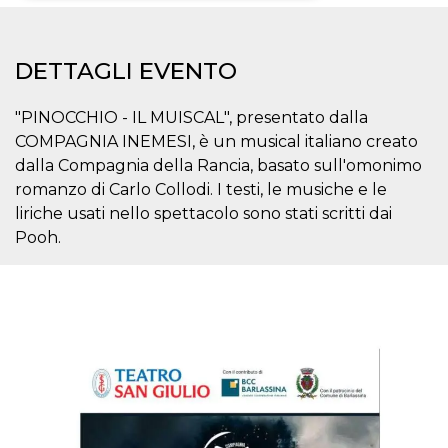
Necessari
Marketing
DETTAGLI EVENTO
I cookie strettamente necessari o tecnici sono
indispensabili al funzionamento del sito. I
servizi qui presenti non potranno funzionare
"PINOCCHIO - IL MUISCAL", presentato dalla
senza.
COMPAGNIA INEMESI, è un musical italiano creato
Provider /
Nome
Scadenza
Descrizione
dalla Compagnia della Rancia, basato sull'omonimo
Dominio
romanzo di Carlo Collodi. I testi, le musiche e le
cf_clearance
1 anno
Clearance
Cloudflare,
Cookie from
Inc.
liriche usati nello spettacolo sono stati scritti dai
CloudFlare
.oooh.events
Pooh.
stores the proof
of challenge
passed. It is
used to no
longer issue a
captcha or
jschallenge
challenge if
present. It is
required to
reach origin
server.
wordpress_test_cookie
Sessione
Cookie di
Automattic
Wordpress,
Inc.
verifica che il