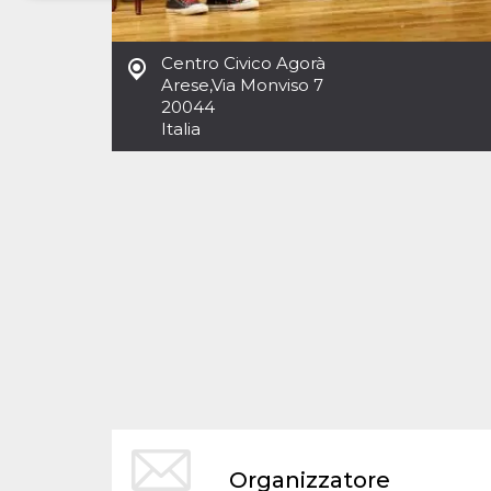
Necessari
Marketing
Centro Civico Agorà
I cookie strettamente necessari o tecnici sono
Arese
,
Via Monviso 7
indispensabili al funzionamento del sito. I
20044
servizi qui presenti non potranno funzionare
Italia
senza.
Provider /
Nome
Scadenza
Descrizione
Dominio
cf_clearance
1 anno
Clearance
Cloudflare,
Cookie from
Inc.
CloudFlare
.oooh.events
stores the proof
of challenge
passed. It is
used to no
longer issue a
captcha or
jschallenge
challenge if
present. It is
required to
reach origin
server.
wordpress_test_cookie
Sessione
Cookie di
Automattic
Organizzatore
Wordpress,
Inc.
verifica che il