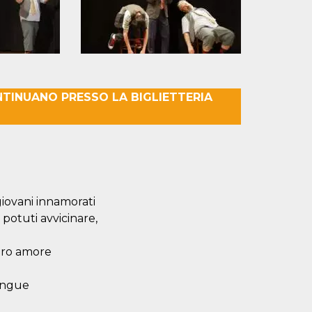
TINUANO PRESSO LA BIGLIETTERIA
giovani innamorati
 potuti avvicinare,
loro amore
sangue