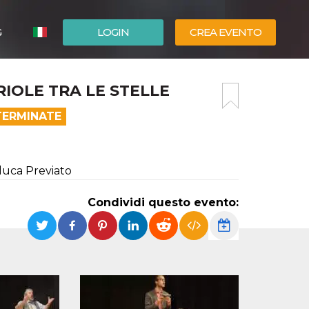
G
LOGIN
CREA EVENTO
ESPAÑOL
RIOLE TRA LE STELLE
ENGLISH
TERMINATE
luca Previato
Condividi questo evento: