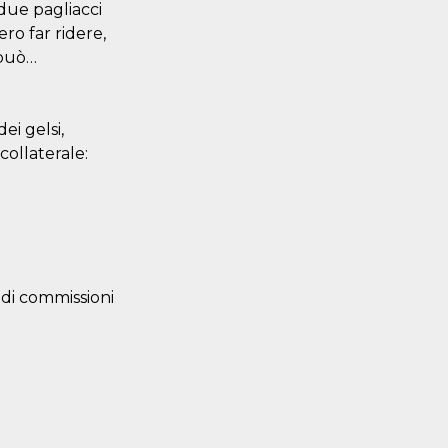
 due pagliacci
ro far ridere,
 può…
ei gelsi,
collaterale:
 di commissioni