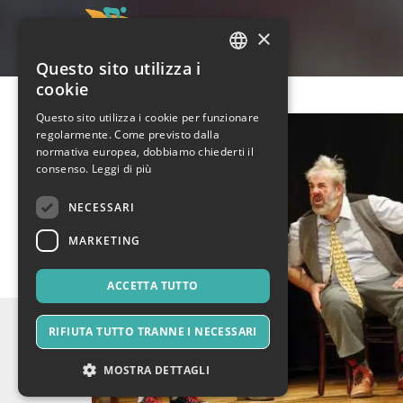
×
Questo sito utilizza i
ITALIAN
cookie
ENGLISH
Questo sito utilizza i cookie per funzionare
regolarmente. Come previsto dalla
SPANISH
normativa europea, dobbiamo chiederti il
consenso.
Leggi di più
NECESSARI
MARKETING
ACCETTA TUTTO
RIFIUTA TUTTO TRANNE I NECESSARI
MOSTRA DETTAGLI