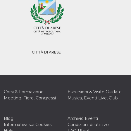
CITTÀ DI ARESE
Corsi & Formazione
Escursioni & Visite Guidate
Meeting, Fiere, Congressi
Musica, Eventi Live, Club
Blog
Archivio Eventi
Informativa sui Cookies
Condizioni di utilizzo
Help
FAQ Utenti