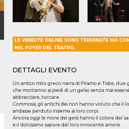
LE VENDITE ONLINE SONO TERMINATE MA CON
NEL FOYER DEL TEATRO.
DETTAGLI EVENTO
Un antico mito greco narra di Piramo e Tisbe, due 
che moriranno ai piedi di un gelso senza mai essersi
abbracciare, toccare.
Commossi, gli antichi dei non hanno voluto che il 
andasse perduto insieme ai loro corpi.
Ancora oggi le more dei gelsi hanno il colore del 
e il dolcissimo sapore del loro innocente amore.