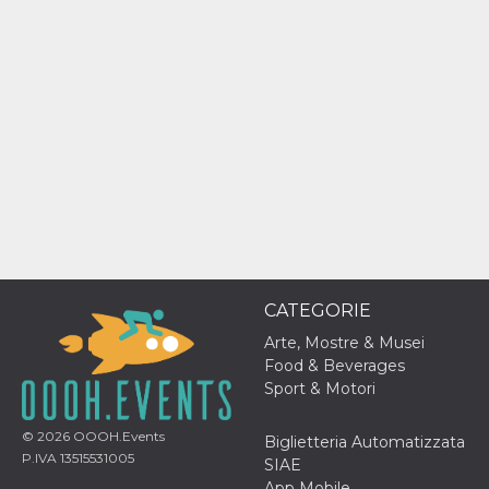
mese
viene
m.stripe.com
generalmente
utilizzato per le
prestazioni e
l'ottimizzazione
dei servizi di
elaborazione
dei pagamenti,
facilitando la
memorizzazione
dei contenuti
sul browser per
rendere le
pagine più
veloci.
CookieScriptConsent
4
Questo cookie
CookieScript
settimane
viene utilizzato
oooh.events
2 giorni
dal servizio
Cookie-
CATEGORIE
Script.com per
ricordare le
preferenze di
Arte, Mostre & Musei
consenso sui
Food & Beverages
cookie dei
visitatori. È
Sport & Motori
necessario che il
banner dei
cookie di
© 2026
OOOH.Events
Biglietteria Automatizzata
Cookie-
P.IVA 13515531005
Script.com
SIAE
funzioni
App Mobile