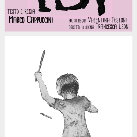
.oooh.events
browser accetti i
cookie.
PHPSESSID
Sessione
Cookie
PHP.net
generato da
oooh.events
applicazioni
basate sul
linguaggio PHP.
Si tratta di un
identificatore
generico
utilizzato per
mantenere le
variabili di
sessione utente.
Normalmente è
un numero
generato in
modo casuale, il
modo in cui
viene utilizzato
può essere
specifico per il
sito, ma un
buon esempio è
mantenere uno
stato di accesso
per un utente
tra le pagine.
m
1 anno 1
Questo cookie
Stripe