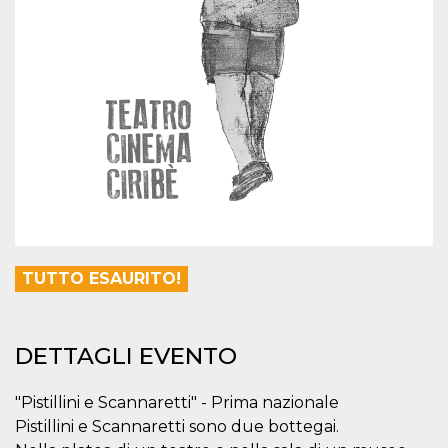
mese
viene
m.stripe.com
generalmente
utilizzato per le
prestazioni e
l'ottimizzazione
dei servizi di
elaborazione
dei pagamenti,
facilitando la
memorizzazione
dei contenuti
sul browser per
rendere le
pagine più
veloci.
CookieScriptConsent
4
Questo cookie
CookieScript
settimane
viene utilizzato
oooh.events
2 giorni
dal servizio
Cookie-
TUTTO ESAURITO!
Script.com per
ricordare le
preferenze di
consenso sui
cookie dei
DETTAGLI EVENTO
visitatori. È
necessario che il
banner dei
cookie di
"Pistillini e Scannaretti" - Prima nazionale
Cookie-
Script.com
Pistillini e Scannaretti sono due bottegai.
funzioni