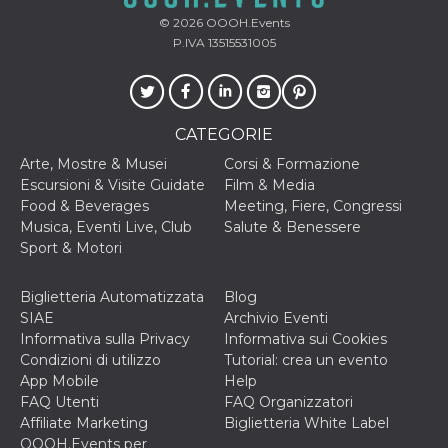
© 2026
OOOH.Events
VISITOR_INFO1_LIVE
5 mesi 4
Questo cook
Google LLC
settimane
impostato 
.youtube.com
P.IVA 13515531005
Youtube pe
tenere tracc
delle prefe
dell'utente p
video di Yo
incorporati 
CATEGORIE
siti; può an
determinare 
Arte, Mostre & Musei
Corsi & Formazione
visitatore de
web sta
Escursioni & Visite Guidate
Film & Media
utilizzando 
Food & Beverages
Meeting, Fiere, Congressi
nuova o la
vecchia ver
Musica, Eventi Live, Club
Salute & Benessere
dell'interfac
Sport & Motori
Youtube.
VISITOR_PRIVACY_METADATA
5 mesi 4
Questo coo
YouTube
settimane
viene utiliz
.youtube.com
Biglietteria Automatizzata
Blog
per memori
SIAE
Archivio Eventi
le scelte di
consenso e
Informativa sulla Privacy
Informativa sui Cookies
privacy dell
Condizioni di utilizzo
Tutorial: crea un evento
per la loro
interazione 
App Mobile
Help
sito. Registr
FAQ Utenti
FAQ Organizzatori
sul consens
visitatore r
Affiliate Marketing
Biglietteria White Label
a varie poli
OOOH.Events per
impostazion