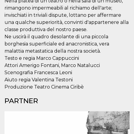
Nella platea di un teatro o nella sala di un museo,
correttamente.
rimangono impermeabili al richiamo dell'arte;
Storage declaration
invischiati in triviali dispute, lottano per affermare
Storage
una qualche superiorità, convinti d'appartenere alla
Nome
Descrizione
type
classe produttiva del nostro paese.
fbssls_314278995690155
Session
Ne uscirà il quadro desolante di una piccola
storage
borghesia superficiale ed anacronistica, vera
wpEmojiSettingsSupports
Session
malattia metastatica della nostra società.
storage
Testo e regia Marco Cappuccini
cn_uc__
Local
storage
Attori Amerigo Fontani, Marco Natalucci
Scenografia Francesca Leoni
Aiuto regia Valentina Testoni
Produzione Teatro Cinema Ciribè
PARTNER
Provider /
Nome
Scadenza
Descrizione
Dominio
c_user
4
Cookie di a
Meta
settimane
utente. Può
Platform Inc.
2 giorni
essere di se
.facebook.com