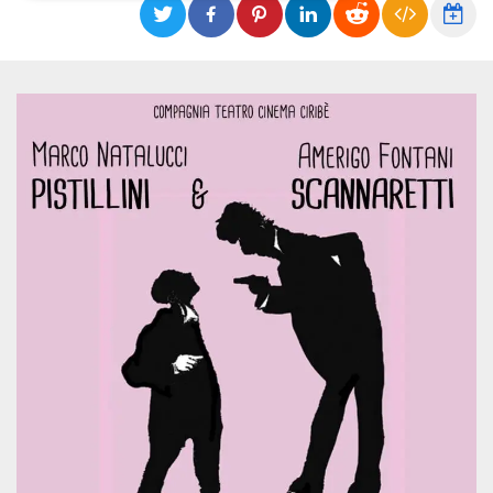
Necessari
Marketing
I cookie strettamente necessari o tecnici sono
indispensabili al funzionamento del sito. I
servizi qui presenti non potranno funzionare
senza.
Provider /
Nome
Scadenza
Descrizione
Dominio
cf_clearance
1 anno
Clearance
Cloudflare,
Cookie from
Inc.
CloudFlare
.oooh.events
stores the proof
of challenge
passed. It is
used to no
longer issue a
captcha or
jschallenge
challenge if
present. It is
required to
reach origin
server.
wordpress_test_cookie
Sessione
Cookie di
Automattic
Wordpress,
Inc.
verifica che il