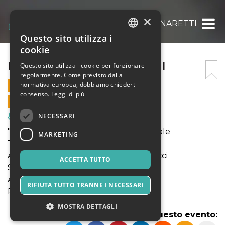
×
PISTILLINI E SCANNARETTI
Questo sito utilizza i
ITALIAN
cookie
ENGLISH
PISTILLINI E SCANNARETTI
Questo sito utilizza i cookie per funzionare
regolarmente. Come previsto dalla
SPANISH
normativa europea, dobbiamo chiederti il
18 GENNAIO 2025 - 20:45
consenso.
Leggi di più
VENDITE ONLINE TERMINATE
NECESSARI
Musica, Eventi Live, Club
"Pistillini e Scannaretti" - Prima nazionale
MARKETING
Testo e regia Marco Cappuccini
Attori Amerigo Fontani, Marco Natalucci
ACCETTA TUTTO
Scenografia Francesca Leoni
Aiuto regia Valentina Testoni
RIFIUTA TUTTO TRANNE I NECESSARI
Produzione Teatro Cinema Ciribè
MOSTRA DETTAGLI
Condividi questo evento: