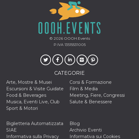
o persistent
30 giorni
datr
2 anni
Questo coo
Meta
identifica il
Platform Inc.
browser che
.facebook.com
connette a
Facebook. 
direttament
© 2026
OOOH.Events
legato alla 
P.IVA 13515531005
Facebook
dell'utente.
Facebook s
che viene
utilizzato p
aiutare con 
CATEGORIE
sicurezza e a
di accesso
sospette, in
Arte, Mostre & Musei
Corsi & Formazione
particolare p
Escursioni & Visite Guidate
Film & Media
rilevamento
bot che ten
Food & Beverages
Meeting, Fiere, Congressi
di accedere 
Musica, Eventi Live, Club
Salute & Benessere
servizio. F
afferma anc
Sport & Motori
il profilo
comportame
associato a
Biglietteria Automatizzata
Blog
ciascun coo
datr viene
SIAE
Archivio Eventi
eliminato d
Informativa sulla Privacy
Informativa sui Cookies
giorni. Que