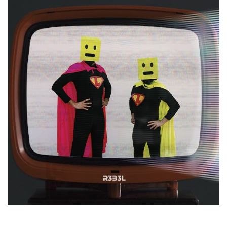
mese
viene
m.stripe.com
generalmente
utilizzato per le
prestazioni e
l'ottimizzazione
dei servizi di
elaborazione
dei pagamenti,
facilitando la
memorizzazione
dei contenuti
sul browser per
rendere le
pagine più
veloci.
CookieScriptConsent
4
Questo cookie
CookieScript
settimane
viene utilizzato
oooh.events
2 giorni
dal servizio
Cookie-
Script.com per
ricordare le
preferenze di
consenso sui
cookie dei
visitatori. È
necessario che il
banner dei
cookie di
Cookie-
Script.com
funzioni