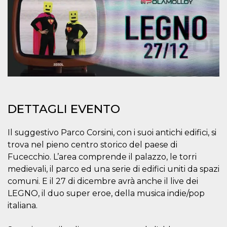
Necessari
Marketing
I cookie strettamente necessari o tecnici sono
indispensabili al funzionamento del sito. I
servizi qui presenti non potranno funzionare
senza.
Provider /
Nome
Scadenza
Descrizione
Dominio
cf_clearance
1 anno
Clearance
Cloudflare,
DETTAGLI EVENTO
Cookie from
Inc.
CloudFlare
.oooh.events
stores the proof
of challenge
Il suggestivo Parco Corsini, con i suoi antichi edifici, si
passed. It is
used to no
trova nel pieno centro storico del paese di
longer issue a
captcha or
Fucecchio. L’area comprende il palazzo, le torri
jschallenge
medievali, il parco ed una serie di edifici uniti da spazi
challenge if
present. It is
comuni. E il 27 di dicembre avrà anche il live dei
required to
reach origin
LEGNO, il duo super eroe, della musica indie/pop
server.
italiana.
wordpress_test_cookie
Sessione
Cookie di
Automattic
Wordpress,
Inc.
verifica che il