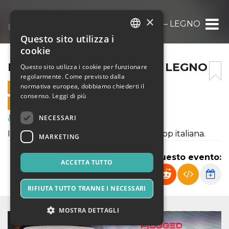
×
PLUGGED@POLAMOLLY – LEGNO
Questo sito utilizza i
ITALIAN
cookie
ENGLISH
PLUGGED@POLAMOLLY – LEGNO
Questo sito utilizza i cookie per funzionare
regolarmente. Come previsto dalla
SPANISH
normativa europea, dobbiamo chiederti il
27 DICEMBRE 2020 - 19:30
consenso.
Leggi di più
VENDITE ONLINE TERMINATE
NECESSARI
Musica, Eventi Live, Club
Il duo super eroe, della musica indie/pop italiana.
MARKETING
Condividi questo evento:
ACCETTA TUTTO
RIFIUTA TUTTO TRANNE I NECESSARI
MOSTRA DETTAGLI