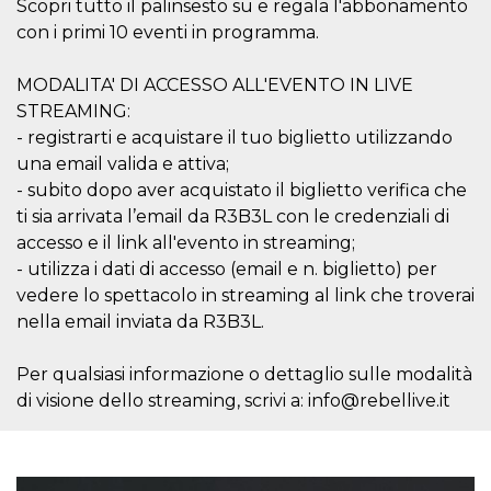
.oooh.events
Scopri tutto il palinsesto su e regala l'abbonamento
browser accetti i
con i primi 10 eventi in programma.
cookie.
PHPSESSID
Sessione
Cookie
PHP.net
generato da
oooh.events
MODALITA' DI ACCESSO ALL'EVENTO IN LIVE
applicazioni
basate sul
STREAMING:
linguaggio PHP.
- registrarti e acquistare il tuo biglietto utilizzando
Si tratta di un
identificatore
una email valida e attiva;
generico
utilizzato per
- subito dopo aver acquistato il biglietto verifica che
mantenere le
ti sia arrivata l’email da R3B3L con le credenziali di
variabili di
sessione utente.
accesso e il link all'evento in streaming;
Normalmente è
un numero
- utilizza i dati di accesso (email e n. biglietto) per
generato in
modo casuale, il
vedere lo spettacolo in streaming al link che troverai
modo in cui
nella email inviata da R3B3L.
viene utilizzato
può essere
specifico per il
sito, ma un
Per qualsiasi informazione o dettaglio sulle modalità
buon esempio è
di visione dello streaming, scrivi a: info@rebellive.it
mantenere uno
stato di accesso
per un utente
tra le pagine.
m
1 anno 1
Questo cookie
Stripe