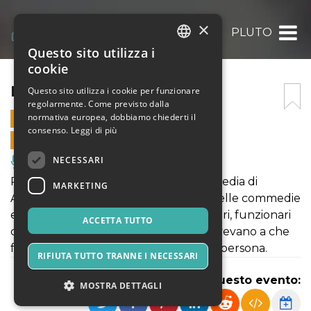
×
PLUTO
Questo sito utilizza i
ITALIAN
cookie
ENGLISH
PLUTO
Questo sito utilizza i cookie per funzionare
regolarmente. Come previsto dalla
SPANISH
normativa europea, dobbiamo chiederti il
8 LUGLIO 2023 - 10:00
consenso.
Leggi di più
VENDITE ONLINE TERMINATE
NECESSARI
Musica, Eventi Live, Club
Protagonista del Pluto, l'ultima commedia di
MARKETING
Aristofane, è il Denaro. È una novità: nelle commedie
erano comparsi crapuloni scialacquatori, funzionari
ACCETTA TUTTO
corrotti, avari – tutti personaggi che avevano a che
fare con il denaro, ma mai il Denaro in persona.
RIFIUTA TUTTO TRANNE I NECESSARI
Condividi questo evento:
MOSTRA DETTAGLI