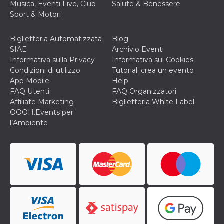
correttamente.
Musica, Eventi Live, Club
Salute & Benessere
Sport & Motori
Storage declaration
Storage
Biglietteria Automatizzata
Blog
Nome
Descrizione
type
SIAE
Archivio Eventi
fbssls_314278995690155
Session
Informativa sulla Privacy
Informativa sui Cookies
storage
Condizioni di utilizzo
Tutorial: crea un evento
wpEmojiSettingsSupports
Session
App Mobile
Help
storage
FAQ Utenti
FAQ Organizzatori
cn_uc__
Local
Affiliate Marketing
Biglietteria White Label
storage
OOOH.Events per
l’Ambiente
Provider /
Nome
Scadenza
Descrizione
Dominio
c_user
4
Cookie di a
Meta
settimane
utente. Può
Platform Inc.
2 giorni
essere di se
.facebook.com