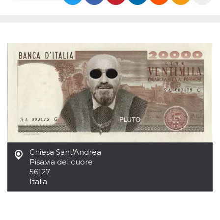
Necessari
Marketing
I cookie strettamente necessari o tecnici sono
indispensabili al funzionamento del sito. I
servizi qui presenti non potranno funzionare
senza.
Provider /
Nome
Scadenza
Descrizione
Dominio
cf_clearance
1 anno
Clearance
Cloudflare,
Cookie from
Inc.
CloudFlare
.oooh.events
stores the proof
of challenge
passed. It is
used to no
longer issue a
captcha or
Chiesa Sant'Andrea
jschallenge
Pisa
,
via del cuore
challenge if
56127
present. It is
required to
Italia
reach origin
server.
wordpress_test_cookie
Sessione
Cookie di
Automattic
Wordpress,
Inc.
verifica che il