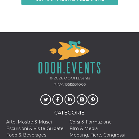
mese
viene
m.stripe.com
generalmente
utilizzato per le
prestazioni e
l'ottimizzazione
dei servizi di
elaborazione
dei pagamenti,
facilitando la
memorizzazione
dei contenuti
sul browser per
rendere le
pagine più
veloci.
CookieScriptConsent
4
Questo cookie
CookieScript
settimane
viene utilizzato
oooh.events
© 2026
OOOH.Events
2 giorni
dal servizio
Cookie-
P.IVA 13515531005
Script.com per
ricordare le
preferenze di
consenso sui
cookie dei
visitatori. È
CATEGORIE
necessario che il
banner dei
Arte, Mostre & Musei
Corsi & Formazione
cookie di
Cookie-
Escursioni & Visite Guidate
Film & Media
Script.com
Food & Beverages
Meeting, Fiere, Congressi
funzioni