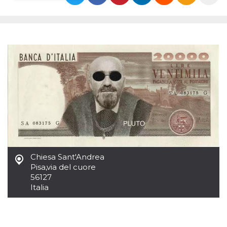
Necessari
Marketing
I cookie strettamente necessari o tecnici sono
indispensabili al funzionamento del sito. I
servizi qui presenti non potranno funzionare
senza.
Provider /
Nome
Scadenza
Descrizione
Dominio
cf_clearance
1 anno
Clearance
Cloudflare,
Cookie from
Inc.
CloudFlare
.oooh.events
stores the proof
of challenge
passed. It is
used to no
longer issue a
captcha or
Chiesa Sant'Andrea
jschallenge
Pisa
,
via del cuore
challenge if
56127
present. It is
required to
Italia
reach origin
server.
wordpress_test_cookie
Sessione
Cookie di
Automattic
Wordpress,
Inc.
verifica che il