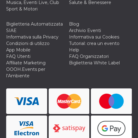
correttamente.
Musica, Eventi Live, Club
Salute & Benessere
Sport & Motori
Storage declaration
Storage
Biglietteria Automatizzata
Blog
Nome
Descrizione
type
SIAE
Archivio Eventi
fbssls_314278995690155
Session
Informativa sulla Privacy
Informativa sui Cookies
storage
Condizioni di utilizzo
Tutorial: crea un evento
wpEmojiSettingsSupports
Session
App Mobile
Help
storage
FAQ Utenti
FAQ Organizzatori
cn_uc__
Local
Affiliate Marketing
Biglietteria White Label
storage
OOOH.Events per
l’Ambiente
Provider /
Nome
Scadenza
Descrizione
Dominio
c_user
4
Cookie di a
Meta
settimane
utente. Può
Platform Inc.
2 giorni
essere di se
.facebook.com