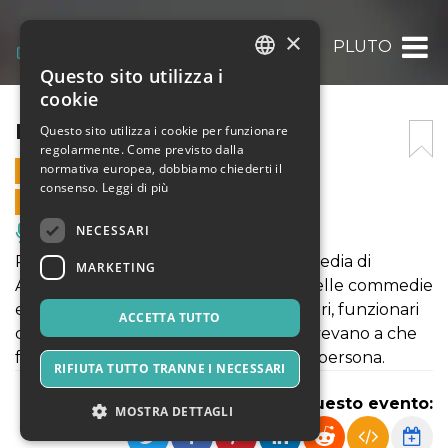
×
PLUTO
Questo sito utilizza i
ITALIAN
cookie
ENGLISH
PLUTO
Questo sito utilizza i cookie per funzionare
regolarmente. Come previsto dalla
SPANISH
normativa europea, dobbiamo chiederti il
9 LUGLIO 2023 - 20:00
consenso.
Leggi di più
VENDITE ONLINE TERMINATE
NECESSARI
Musica, Eventi Live, Club
Protagonista del Pluto, l'ultima commedia di
MARKETING
Aristofane, è il Denaro. È una novità: nelle commedie
erano comparsi crapuloni scialacquatori, funzionari
ACCETTA TUTTO
corrotti, avari – tutti personaggi che avevano a che
fare con il denaro, ma mai il Denaro in persona.
RIFIUTA TUTTO TRANNE I NECESSARI
Condividi questo evento:
MOSTRA DETTAGLI