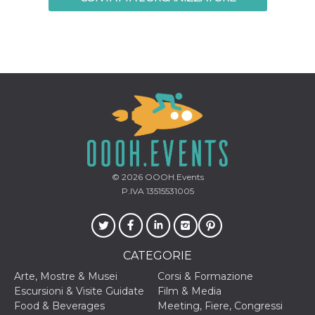
mese
viene
m.stripe.com
generalmente
utilizzato per le
prestazioni e
l'ottimizzazione
dei servizi di
elaborazione
dei pagamenti,
facilitando la
memorizzazione
dei contenuti
sul browser per
rendere le
pagine più
veloci.
CookieScriptConsent
4
Questo cookie
CookieScript
settimane
viene utilizzato
oooh.events
© 2026
OOOH.Events
2 giorni
dal servizio
Cookie-
P.IVA 13515531005
Script.com per
ricordare le
preferenze di
consenso sui
cookie dei
visitatori. È
CATEGORIE
necessario che il
banner dei
Arte, Mostre & Musei
Corsi & Formazione
cookie di
Cookie-
Escursioni & Visite Guidate
Film & Media
Script.com
Food & Beverages
Meeting, Fiere, Congressi
funzioni