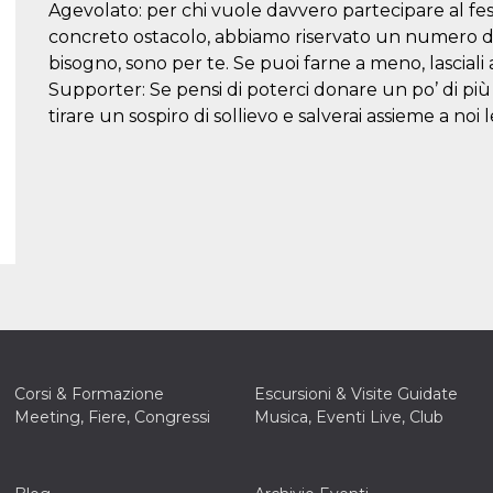
Agevolato: per chi vuole davvero partecipare al festi
concreto ostacolo, abbiamo riservato un numero di 
bisogno, sono per te. Se puoi farne a meno, lasciali 
Supporter: Se pensi di poterci donare un po’ di più qu
tirare un sospiro di sollievo e salverai assieme a noi l
Corsi & Formazione
Escursioni & Visite Guidate
Meeting, Fiere, Congressi
Musica, Eventi Live, Club