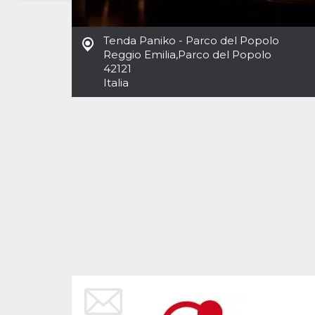
Necessari
Marketing
Tenda Paniko - Parco del Popolo
I cookie strettamente necessari o tecnici sono
Reggio Emilia
,
Parco del Popolo
indispensabili al funzionamento del sito. I
42121
servizi qui presenti non potranno funzionare
Italia
senza.
Provider /
Nome
Scadenza
Descrizione
Dominio
cf_clearance
1 anno
Clearance
Cloudflare,
Cookie from
Inc.
CloudFlare
.oooh.events
stores the proof
of challenge
passed. It is
used to no
longer issue a
captcha or
jschallenge
challenge if
present. It is
required to
reach origin
server.
wordpress_test_cookie
Sessione
Cookie di
Automattic
Wordpress,
Inc.
verifica che il