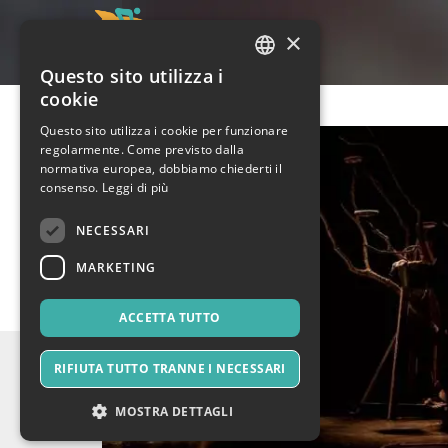
×
Questo sito utilizza i
ITALIAN
cookie
ENGLISH
Questo sito utilizza i cookie per funzionare
regolarmente. Come previsto dalla
SPANISH
normativa europea, dobbiamo chiederti il
consenso.
Leggi di più
NECESSARI
MARKETING
ACCETTA TUTTO
RIFIUTA TUTTO TRANNE I NECESSARI
MOSTRA DETTAGLI