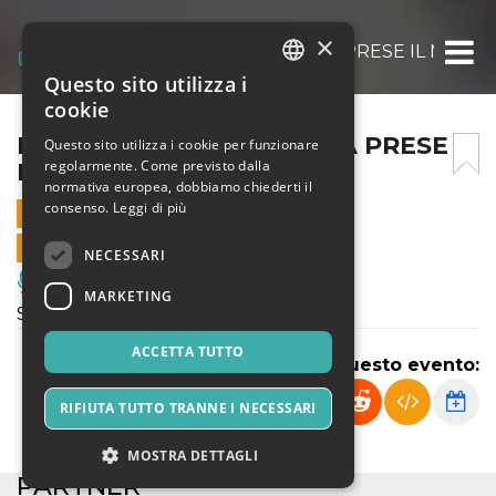
×
POLA. LA CITTÀ DI PIETRA PRESE IL MARE
Questo sito utilizza i
ITALIAN
cookie
ENGLISH
POLA. LA CITTÀ DI PIETRA PRESE
Questo sito utilizza i cookie per funzionare
regolarmente. Come previsto dalla
IL MARE
SPANISH
normativa europea, dobbiamo chiederti il
consenso.
Leggi di più
11 FEBBRAIO 2026 - 09:45
VENDITE ONLINE TERMINATE
NECESSARI
Musica, Eventi Live, Club
MARKETING
Spettacolo di Teatro Contemporaneo
ACCETTA TUTTO
Condividi questo evento:
RIFIUTA TUTTO TRANNE I NECESSARI
MOSTRA DETTAGLI
PARTNER