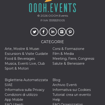
mese
viene
m.stripe.com
generalmente
utilizzato per le
prestazioni e
l'ottimizzazione
© 2026
OOOH.Events
dei servizi di
elaborazione
P.IVA 13515531005
dei pagamenti,
facilitando la
memorizzazione
dei contenuti
sul browser per
rendere le
CATEGORIE
pagine più
veloci.
Arte, Mostre & Musei
Corsi & Formazione
CookieScriptConsent
4
Questo cookie
CookieScript
Escursioni & Visite Guidate
Film & Media
settimane
viene utilizzato
oooh.events
Food & Beverages
Meeting, Fiere, Congressi
2 giorni
dal servizio
Cookie-
Musica, Eventi Live, Club
Salute & Benessere
Script.com per
Sport & Motori
ricordare le
preferenze di
consenso sui
cookie dei
Biglietteria Automatizzata
Blog
visitatori. È
SIAE
Archivio Eventi
necessario che il
banner dei
Informativa sulla Privacy
Informativa sui Cookies
cookie di
Condizioni di utilizzo
Tutorial: crea un evento
Cookie-
Script.com
App Mobile
Help
funzioni
FAQ Utenti
FAQ Organizzatori