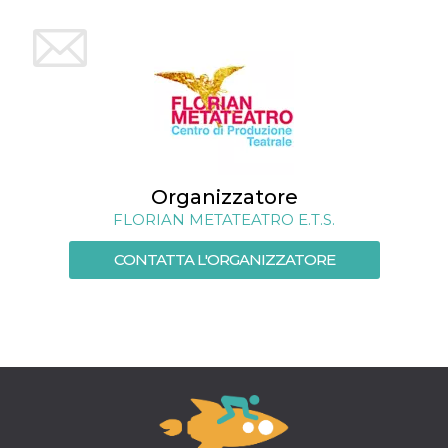
.oooh.events
browser accetti i
cookie.
PHPSESSID
Sessione
Cookie
PHP.net
generato da
oooh.events
applicazioni
basate sul
linguaggio PHP.
Si tratta di un
identificatore
generico
utilizzato per
mantenere le
Organizzatore
variabili di
sessione utente.
FLORIAN METATEATRO E.T.S.
Normalmente è
un numero
generato in
CONTATTA L'ORGANIZZATORE
modo casuale, il
modo in cui
viene utilizzato
può essere
specifico per il
sito, ma un
buon esempio è
mantenere uno
stato di accesso
per un utente
tra le pagine.
m
1 anno 1
Questo cookie
Stripe