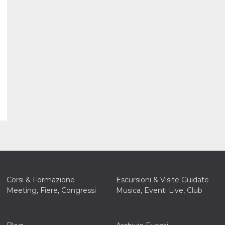
Corsi & Formazione
Escursioni & Visite Guidate
Meeting, Fiere, Congressi
Musica, Eventi Live, Club