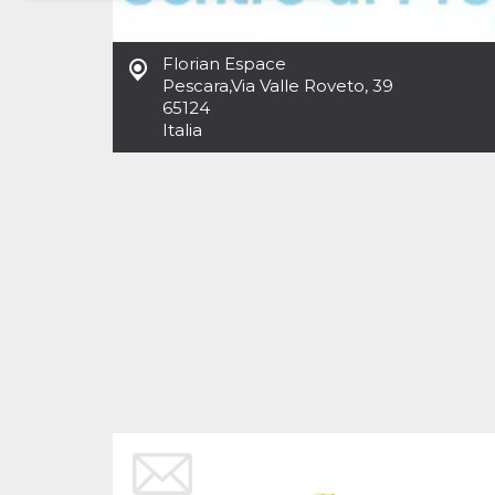
Necessari
Marketing
Florian Espace
I cookie strettamente necessari o tecnici sono
Pescara
,
Via Valle Roveto, 39
indispensabili al funzionamento del sito. I
65124
servizi qui presenti non potranno funzionare
Italia
senza.
Provider /
Nome
Scadenza
Descrizione
Dominio
cf_clearance
1 anno
Clearance
Cloudflare,
Cookie from
Inc.
CloudFlare
.oooh.events
stores the proof
of challenge
passed. It is
used to no
longer issue a
captcha or
jschallenge
challenge if
present. It is
required to
reach origin
server.
wordpress_test_cookie
Sessione
Cookie di
Automattic
Wordpress,
Inc.
verifica che il