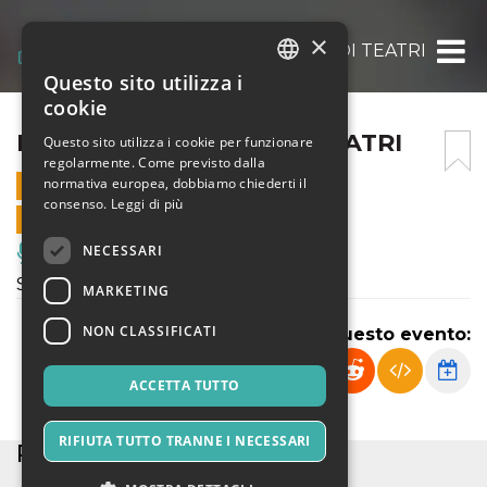
×
POSTPLAY – STORIE DI TEATRI
Questo sito utilizza i
ITALIAN
cookie
ENGLISH
POSTPLAY – STORIE DI TEATRI
Questo sito utilizza i cookie per funzionare
regolarmente. Come previsto dalla
SPANISH
normativa europea, dobbiamo chiederti il
23 NOVEMBRE 2025 - 20:00
consenso.
Leggi di più
VENDITE ONLINE TERMINATE
NECESSARI
Musica, Eventi Live, Club
Spettacolo di Teatro contemporaneo
MARKETING
NON CLASSIFICATI
Condividi questo evento:
ACCETTA TUTTO
RIFIUTA TUTTO TRANNE I NECESSARI
PARTNER