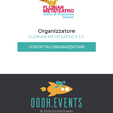
per un utente
tra le pagine.
CookieScriptConsent
4
Questo cookie
CookieScript
settimane
viene utilizzato
oooh.events
2 giorni
dal servizio
Cookie-
Script.com per
Organizzatore
ricordare le
preferenze di
FLORIAN METATEATRO E.T.S.
consenso sui
cookie dei
visitatori. È
CONTATTA L'ORGANIZZATORE
necessario che il
banner dei
cookie di
Cookie-
Script.com
funzioni
correttamente.
m
1 anno 1
Questo cookie
Stripe
mese
viene
m.stripe.com
generalmente
utilizzato per le
prestazioni e
l'ottimizzazione
dei servizi di
elaborazione
dei pagamenti,
facilitando la
© 2026
OOOH.Events