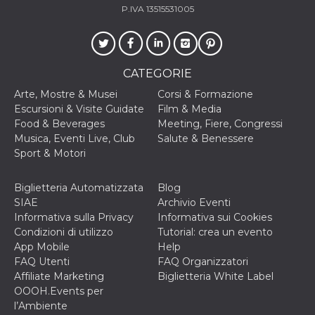
memorizzazione
P.IVA 13515531005
dei contenuti
sul browser per
rendere le
pagine più
veloci.
CATEGORIE
Storage declaration
Arte, Mostre & Musei
Corsi & Formazione
Nome
Storage type
Descrizione
Escursioni & Visite Guidate
Film & Media
wpEmojiSettingsSupports
Archiviazione
Food & Beverages
Meeting, Fiere, Congressi
di sessione
Musica, Eventi Live, Club
Salute & Benessere
cn_uc__
Archiviazione
Sport & Motori
locale
fbssls_314278995690155
Archiviazione
Biglietteria Automatizzata
Blog
di sessione
SIAE
Archivio Eventi
Informativa sulla Privacy
Informativa sui Cookies
Condizioni di utilizzo
Tutorial: crea un evento
App Mobile
Help
Provider /
Nome
Scadenza
Descrizione
FAQ Utenti
FAQ Organizzatori
Dominio
Affiliate Marketing
Biglietteria White Label
__Secure-
.youtube.com
5 mesi 4
OOOH.Events per
YNID
settimane
Provider /
Nome
Scadenza
Descrizione
l’Ambiente
Dominio