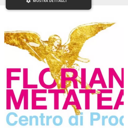
MOSTRA DETTAGLI
Necessari
Marketing
Non classificati
I cookie strettamente necessari o tecnici sono
indispensabili al funzionamento del sito. I
servizi qui presenti non potranno funzionare
senza.
Provider /
Nome
Scadenza
Descrizione
Dominio
cf_clearance
1 anno
Clearance
Cloudflare,
Cookie from
Inc.
CloudFlare
.oooh.events
stores the proof
of challenge
passed. It is
used to no
longer issue a
captcha or
jschallenge
challenge if
present. It is
required to
reach origin