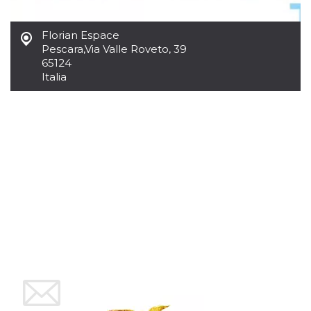
server.
wordpress_test_cookie
Sessione
Cookie di
Automattic
Florian Espace
Wordpress,
Inc.
Pescara
,
Via Valle Roveto, 39
verifica che il
.oooh.events
browser accetti i
65124
cookie.
Italia
PHPSESSID
Sessione
Cookie
PHP.net
generato da
oooh.events
applicazioni
basate sul
linguaggio PHP.
Si tratta di un
identificatore
generico
utilizzato per
mantenere le
variabili di
sessione utente.
Normalmente è
un numero
generato in
modo casuale, il
modo in cui
viene utilizzato
può essere
specifico per il
sito, ma un
buon esempio è
mantenere uno
stato di accesso