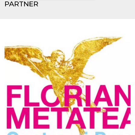
PARTNER
Necessari
Marketing
I cookie strettamente necessari o tecnici sono
indispensabili al funzionamento del sito. I
servizi qui presenti non potranno funzionare
senza.
Provider /
Nome
Scadenza
Descrizione
Dominio
cf_clearance
1 anno
Clearance
Cloudflare,
Cookie from
Inc.
CloudFlare
.oooh.events
stores the proof
of challenge
passed. It is
used to no
longer issue a
captcha or
jschallenge
challenge if
present. It is
required to
reach origin
server.
wordpress_test_cookie
Sessione
Cookie di
Automattic
Wordpress,
Inc.
verifica che il