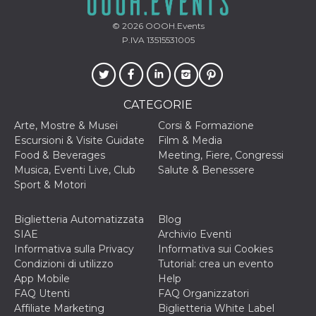
correttamente.
Storage declaration
© 2026
OOOH.Events
P.IVA 13515531005
Storage
Nome
Descrizione
type
fbssls_314278995690155
Session
storage
CATEGORIE
wpEmojiSettingsSupports
Session
storage
Arte, Mostre & Musei
Corsi & Formazione
Escursioni & Visite Guidate
Film & Media
cn_uc__
Local
storage
Food & Beverages
Meeting, Fiere, Congressi
Musica, Eventi Live, Club
Salute & Benessere
Sport & Motori
Biglietteria Automatizzata
Blog
SIAE
Archivio Eventi
Informativa sulla Privacy
Informativa sui Cookies
Provider /
Condizioni di utilizzo
Tutorial: crea un evento
Nome
Scadenza
Descrizione
Dominio
App Mobile
Help
FAQ Utenti
FAQ Organizzatori
c_user
4
Cookie di a
Meta
settimane
utente. Può
Platform Inc.
Affiliate Marketing
Biglietteria White Label
2 giorni
essere di se
.facebook.com