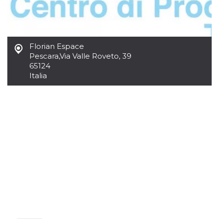
.oooh.events
browser accetti i
cookie.
PHPSESSID
Sessione
Cookie
PHP.net
generato da
oooh.events
applicazioni
Florian Espace
basate sul
Pescara
,
Via Valle Roveto, 39
linguaggio PHP.
Si tratta di un
65124
identificatore
Italia
generico
utilizzato per
mantenere le
variabili di
sessione utente.
Normalmente è
un numero
generato in
modo casuale, il
modo in cui
viene utilizzato
può essere
specifico per il
sito, ma un
buon esempio è
mantenere uno
stato di accesso
per un utente
tra le pagine.
m
1 anno 1
Questo cookie
Stripe