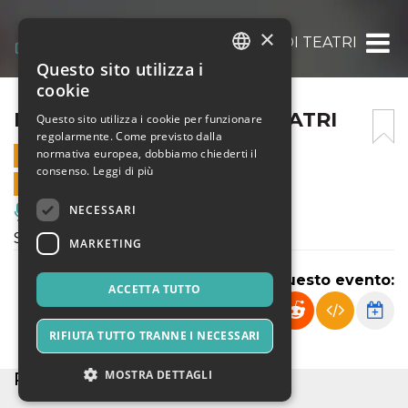
×
POSTPLAY – STORIE DI TEATRI
Questo sito utilizza i
ITALIAN
cookie
ENGLISH
POSTPLAY – STORIE DI TEATRI
Questo sito utilizza i cookie per funzionare
regolarmente. Come previsto dalla
SPANISH
normativa europea, dobbiamo chiederti il
25 GENNAIO 2026 - 19:00
consenso.
Leggi di più
VENDITE ONLINE TERMINATE
NECESSARI
Musica, Eventi Live, Club
Spettacolo di Teatro contemporaneo
MARKETING
Condividi questo evento:
ACCETTA TUTTO
RIFIUTA TUTTO TRANNE I NECESSARI
MOSTRA DETTAGLI
POSTI ESAURITI