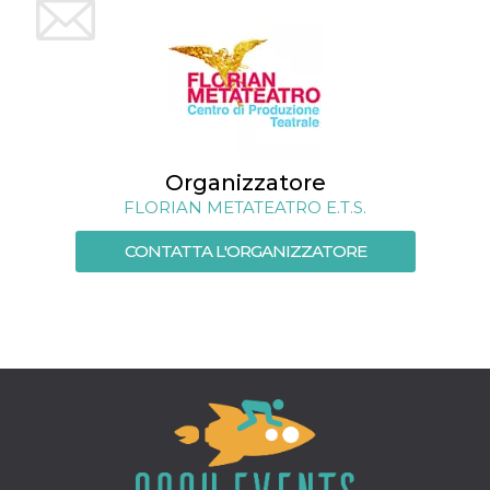
mese
viene
m.stripe.com
generalmente
utilizzato per le
prestazioni e
l'ottimizzazione
dei servizi di
elaborazione
dei pagamenti,
facilitando la
memorizzazione
dei contenuti
sul browser per
Organizzatore
rendere le
pagine più
FLORIAN METATEATRO E.T.S.
veloci.
CookieScriptConsent
4
Questo cookie
CONTATTA L'ORGANIZZATORE
CookieScript
settimane
viene utilizzato
oooh.events
2 giorni
dal servizio
Cookie-
Script.com per
ricordare le
preferenze di
consenso sui
cookie dei
visitatori. È
necessario che il
banner dei
cookie di
Cookie-
Script.com
funzioni