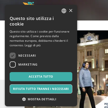
×
Questo sito utilizza i
ITALIAN
cookie
ENGLISH
Questo sito utilizza i cookie per funzionare
regolarmente. Come previsto dalla
SPANISH
normativa europea, dobbiamo chiederti il
consenso.
Leggi di più
NECESSARI
MARKETING
ACCETTA TUTTO
RIFIUTA TUTTO TRANNE I NECESSARI
MOSTRA DETTAGLI