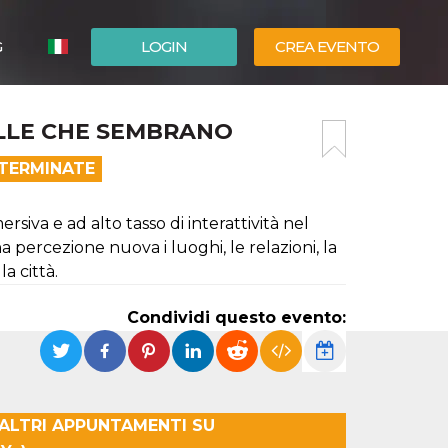
G
LOGIN
CREA EVENTO
ESPAÑOL
LLE CHE SEMBRANO
ENGLISH
 TERMINATE
iva e ad alto tasso di interattività nel
 percezione nuova i luoghi, le relazioni, la
a città.
Condividi questo evento:
LI ALTRI APPUNTAMENTI SU