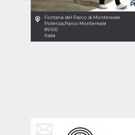
Necessari
Marketing
Fontana del Parco di Montereale
I cookie strettamente necessari o tecnici sono
Potenza
,
Parco Montereale
indispensabili al funzionamento del sito. I
85100
servizi qui presenti non potranno funzionare
Italia
senza.
Provider /
Nome
Scadenza
Descrizione
Dominio
cf_clearance
1 anno
Clearance
Cloudflare,
Cookie from
Inc.
CloudFlare
.oooh.events
stores the proof
of challenge
passed. It is
used to no
longer issue a
captcha or
jschallenge
challenge if
present. It is
required to
reach origin
server.
wordpress_test_cookie
Sessione
Cookie di
Automattic
Wordpress,
Inc.
verifica che il