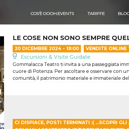
COS’È OOOH.EVENTS
TARIFFE
BLO
LE COSE NON SONO SEMPRE QUE
20 DICEMBRE 2024 - 18:00
VENDITE ONLINE
Escursioni & Visite Guidate
Gommalacca Teatro ti invita a una passeggiata immers
cuore di Potenza. Per ascoltare e osservare con una
comunità, il patrimonio materiale e immateriale dell
CI DISPIACE, POSTI TERMINATI :( ...SCOPRI G