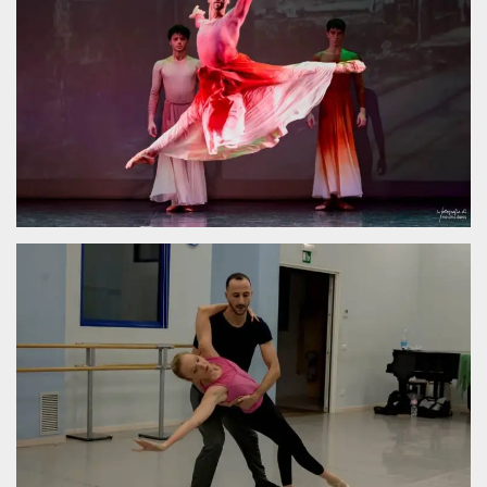
.oooh.events
browser accetti i
cookie.
PHPSESSID
Sessione
Cookie
PHP.net
generato da
oooh.events
applicazioni
basate sul
linguaggio PHP.
Si tratta di un
identificatore
generico
utilizzato per
mantenere le
variabili di
sessione utente.
Normalmente è
un numero
generato in
modo casuale, il
modo in cui
viene utilizzato
può essere
specifico per il
sito, ma un
buon esempio è
mantenere uno
stato di accesso
per un utente
tra le pagine.
m
1 anno 1
Questo cookie
Stripe