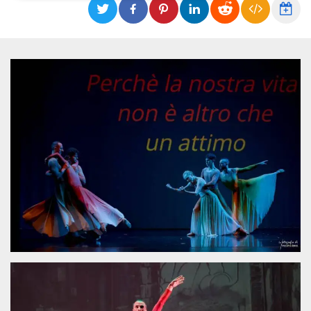
Necessari
Marketing
I cookie strettamente necessari o tecnici sono
indispensabili al funzionamento del sito. I
servizi qui presenti non potranno funzionare
senza.
Provider /
Nome
Scadenza
Descrizione
Dominio
cf_clearance
1 anno
Clearance
Cloudflare,
Cookie from
Inc.
CloudFlare
.oooh.events
stores the proof
of challenge
passed. It is
used to no
longer issue a
captcha or
jschallenge
challenge if
present. It is
required to
reach origin
server.
wordpress_test_cookie
Sessione
Cookie di
Automattic
Wordpress,
Inc.
verifica che il