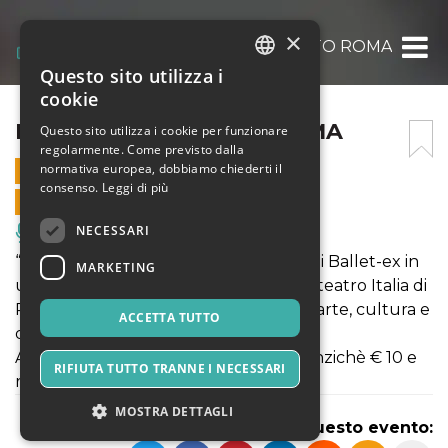
×
PREMIO AL TALENTO ROMA
Questo sito utilizza i
ITALIAN
cookie
ENGLISH
PREMIO AL TALENTO ROMA
Questo sito utilizza i cookie per funzionare
regolarmente. Come previsto dalla
SPANISH
normativa europea, dobbiamo chiederti il
17 MAGGIO 2025 - 15:05
consenso.
Leggi di più
VENDITE ONLINE TERMINATE
NECESSARI
Musica, Eventi Live, Club
“Premio al talento” , tappa di maggio di Ballet-ex in
MARKETING
un nuovo teatro, scopriamo insieme il teatro Italia di
Roma per vivere una giornata ricca di arte, cultura e
ACCETTA TUTTO
divertimento.
Acquista i biglietti on line soli € 8, 50 anzichè € 10 e
RIFIUTA TUTTO TRANNE I NECESSARI
risparmi!
MOSTRA DETTAGLI
Condividi questo evento: