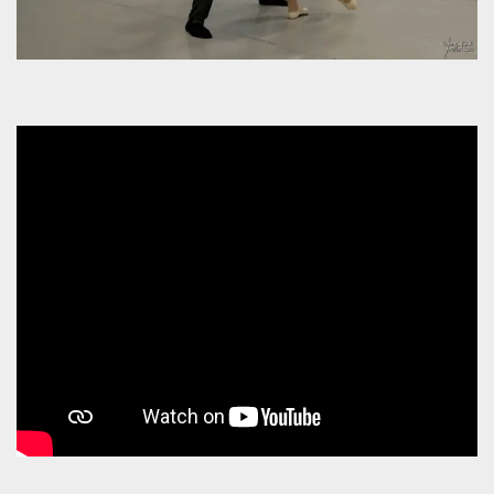
mese
viene
m.stripe.com
generalmente
utilizzato per le
prestazioni e
l'ottimizzazione
dei servizi di
elaborazione
dei pagamenti,
facilitando la
memorizzazione
dei contenuti
sul browser per
rendere le
pagine più
veloci.
CookieScriptConsent
4
Questo cookie
CookieScript
settimane
viene utilizzato
oooh.events
2 giorni
dal servizio
Cookie-
Script.com per
ricordare le
preferenze di
consenso sui
cookie dei
visitatori. È
necessario che il
banner dei
cookie di
Cookie-
Script.com
funzioni