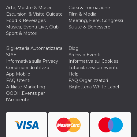
secondi
Cloudflare 
.hubspot.com
distinguere 
Arte, Mostre & Musei
Corsi & Formazione
umani e bot
Escursioni & Visite Guidate
Film & Media
vantaggioso 
sito Web, al
Food & Beverages
Meeting, Fiere, Congressi
di effettuar
Musica, Eventi Live, Club
Salute & Benessere
rapporti val
sull'utilizzo
Sport & Motori
proprio sit
_cfuvid
.hubspot.com
Sessione
Questo coo
Biglietteria Automatizzata
Blog
viene utiliz
Cloudflare 
SIAE
Archivio Eventi
monitorare 
Informativa sulla Privacy
Informativa sui Cookies
utenti attra
le sessioni 
Condizioni di utilizzo
Tutorial: crea un evento
ottimizzare
App Mobile
Help
l'esperienza
dell'utente
FAQ Utenti
FAQ Organizzatori
mantenendo
Affiliate Marketing
Biglietteria White Label
coerenza de
sessione e
OOOH.Events per
fornendo se
l’Ambiente
personalizza
YSC
Sessione
Questo cook
Google LLC
impostato 
.youtube.com
YouTube pe
tenere tracc
delle
visualizzazi
video incorp