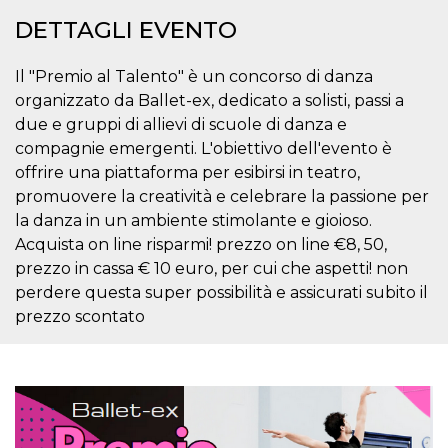
correttamente.
DETTAGLI EVENTO
Storage declaration
Storage
​Il "Premio al Talento" è un concorso di danza
Nome
Descrizione
type
organizzato da Ballet-ex, dedicato a solisti, passi a
fbssls_314278995690155
Session
due e gruppi di allievi di scuole di danza e
storage
compagnie emergenti. L'obiettivo dell'evento è
wpEmojiSettingsSupports
Session
offrire una piattaforma per esibirsi in teatro,
storage
promuovere la creatività e celebrare la passione per
cn_uc__
Local
storage
la danza in un ambiente stimolante e gioioso. ​
Acquista on line risparmi! prezzo on line €8, 50,
prezzo in cassa € 10 euro, per cui che aspetti! non
perdere questa super possibilità e assicurati subito il
prezzo scontato
Provider /
Nome
Scadenza
Descrizione
Dominio
c_user
4
Cookie di a
Meta
settimane
utente. Può
Platform Inc.
2 giorni
essere di se
.facebook.com