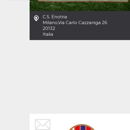
Necessari
Marketing
C.S. Enotria
I cookie strettamente necessari o tecnici sono
Milano
,
Via Carlo Cazzaniga 26
indispensabili al funzionamento del sito. I
20132
servizi qui presenti non potranno funzionare
Italia
senza.
Provider /
Nome
Scadenza
Descrizione
Dominio
cf_clearance
1 anno
Clearance
Cloudflare,
Cookie from
Inc.
CloudFlare
.oooh.events
stores the proof
of challenge
passed. It is
used to no
longer issue a
captcha or
jschallenge
challenge if
present. It is
required to
reach origin
server.
wordpress_test_cookie
Sessione
Cookie di
Automattic
Wordpress,
Inc.
verifica che il