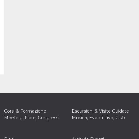
Corsi & Formazione
Escursioni & Visite Guidate
Meeting, Fiere, Congressi
Musica, Eventi Live, Club