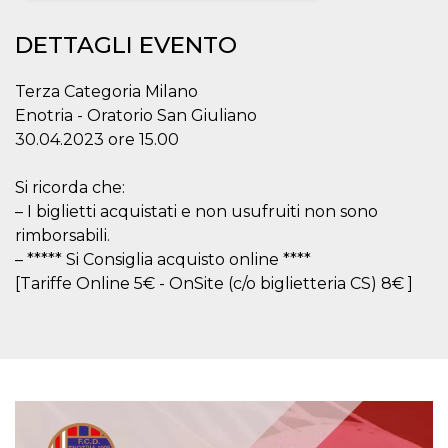
Necessari
Marketing
DETTAGLI EVENTO
I cookie strettamente necessari o tecnici sono
indispensabili al funzionamento del sito. I
Terza Categoria Milano
servizi qui presenti non potranno funzionare
Enotria - Oratorio San Giuliano
senza.
30.04.2023 ore 15.00
Provider /
Nome
Scadenza
Descrizione
Dominio
Si ricorda che:
cf_clearance
1 anno
Clearance
Cloudflare,
Cookie from
– I biglietti acquistati e non usufruiti non sono
Inc.
CloudFlare
.oooh.events
rimborsabili.
stores the proof
of challenge
– ***** Si Consiglia acquisto online ****
passed. It is
used to no
[Tariffe Online 5€ - OnSite (c/o biglietteria CS) 8€ ]
longer issue a
captcha or
jschallenge
challenge if
present. It is
required to
reach origin
server.
wordpress_test_cookie
Sessione
Cookie di
Automattic
Wordpress,
Inc.
verifica che il