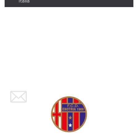
Italia
mese
viene
m.stripe.com
generalmente
utilizzato per le
prestazioni e
l'ottimizzazione
dei servizi di
elaborazione
dei pagamenti,
facilitando la
memorizzazione
dei contenuti
sul browser per
rendere le
pagine più
veloci.
CookieScriptConsent
4
Questo cookie
CookieScript
settimane
viene utilizzato
oooh.events
2 giorni
dal servizio
Cookie-
Script.com per
ricordare le
preferenze di
consenso sui
cookie dei
visitatori. È
necessario che il
banner dei
cookie di
Cookie-
Script.com
funzioni