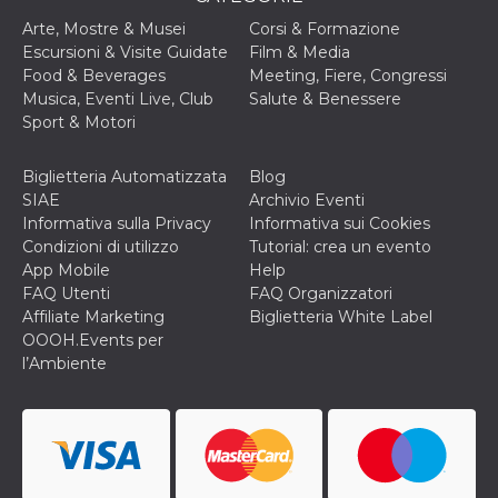
o persistent
30 giorni
Arte, Mostre & Musei
Corsi & Formazione
Escursioni & Visite Guidate
Film & Media
datr
2 anni
Questo coo
Meta
Food & Beverages
Meeting, Fiere, Congressi
identifica il
Platform Inc.
browser che
.facebook.com
Musica, Eventi Live, Club
Salute & Benessere
connette a
Sport & Motori
Facebook. 
direttament
legato alla 
Facebook
Biglietteria Automatizzata
Blog
dell'utente.
SIAE
Archivio Eventi
Facebook s
che viene
Informativa sulla Privacy
Informativa sui Cookies
utilizzato p
Condizioni di utilizzo
Tutorial: crea un evento
aiutare con 
sicurezza e a
App Mobile
Help
di accesso
FAQ Utenti
FAQ Organizzatori
sospette, in
particolare p
Affiliate Marketing
Biglietteria White Label
rilevamento
OOOH.Events per
bot che ten
di accedere 
l’Ambiente
servizio. F
afferma anc
il profilo
comportame
associato a
ciascun coo
datr viene
eliminato d
giorni. Que