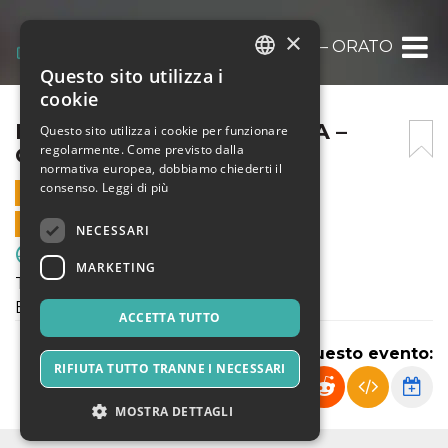
×
PRIMA SQUADRA ENOTRIA – ORATORIO SA
Questo sito utilizza i
ITALIAN
cookie
ENGLISH
PRIMA SQUADRA ENOTRIA –
Questo sito utilizza i cookie per funzionare
regolarmente. Come previsto dalla
ORATORIO SAN GIULIANO
SPANISH
normativa europea, dobbiamo chiederti il
consenso.
Leggi di più
30 APRILE 2023 - 15:00
VENDITE ONLINE TERMINATE
NECESSARI
Sport & Motori
MARKETING
Terza Categoria Milano
Enotria - Oratorio San Giuliano
ACCETTA TUTTO
Condividi questo evento:
RIFIUTA TUTTO TRANNE I NECESSARI
MOSTRA DETTAGLI