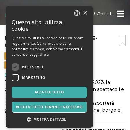
×
PRIMAVERA NELLE FOGLIE- CASTELLI D’ARI
Questo sito utilizza i
ITALIAN
cookie
ENGLISH
PRIMAVERA NELLE FOGLIE-
Questo sito utilizza i cookie per funzionare
regolarmente. Come previsto dalla
CASTELLI D’ARIA 28-4
SPANISH
normativa europea, dobbiamo chiederti il
consenso.
Leggi di più
28 APRILE 2024 - 16:00
VENDITE ONLINE TERMINATE
NECESSARI
Arte, Mostre & Musei
MARKETING
Dopo il grande successo dell'edizione 2023, la
primavera in Lunigiana si arricchisce con spettacoli e
ACCETTA TUTTO
laboratori a cura di Teatro nelle Foglie.
Un elegante chapiteau in stile retrò trasporterà
RIFIUTA TUTTO TRANNE I NECESSARI
grandi e piccini in un viaggio incantato nel borgo di
Fivizzano
MOSTRA DETTAGLI