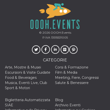
o persistent
30 giorni
datr
2 anni
Questo coo
Meta
identifica il
Platform Inc.
browser che
.facebook.com
connette a
Facebook. 
direttament
© 2026
OOOH.Events
legato alla 
Facebook
P.IVA 13515531005
dell'utente.
Facebook s
che viene
utilizzato p
aiutare con 
sicurezza e a
CATEGORIE
di accesso
sospette, in
Arte, Mostre & Musei
Corsi & Formazione
particolare p
rilevamento
Escursioni & Visite Guidate
Film & Media
bot che ten
Food & Beverages
Meeting, Fiere, Congressi
di accedere 
servizio. F
Musica, Eventi Live, Club
Salute & Benessere
afferma anc
Sport & Motori
il profilo
comportame
associato a
ciascun coo
Biglietteria Automatizzata
Blog
datr viene
SIAE
Archivio Eventi
eliminato d
giorni. Que