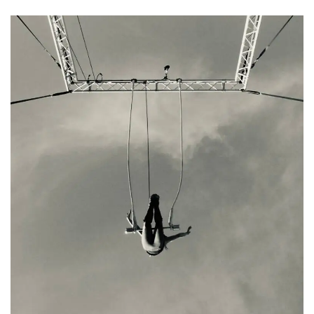
.oooh.events
browser accetti i
cookie.
PHPSESSID
Sessione
Cookie
PHP.net
generato da
oooh.events
applicazioni
basate sul
linguaggio PHP.
Si tratta di un
identificatore
generico
utilizzato per
mantenere le
variabili di
sessione utente.
Normalmente è
un numero
generato in
modo casuale, il
modo in cui
viene utilizzato
può essere
specifico per il
sito, ma un
buon esempio è
mantenere uno
stato di accesso
per un utente
tra le pagine.
m
1 anno 1
Questo cookie
Stripe