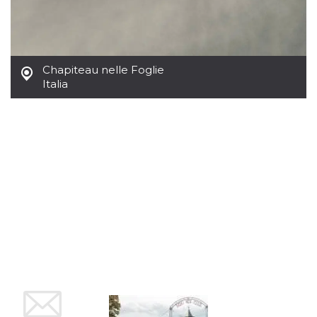
mese
viene
m.stripe.com
generalmente
utilizzato per le
prestazioni e
l'ottimizzazione
dei servizi di
elaborazione
Chapiteau nelle Foglie
dei pagamenti,
facilitando la
Italia
memorizzazione
dei contenuti
sul browser per
rendere le
pagine più
veloci.
CookieScriptConsent
4
Questo cookie
CookieScript
settimane
viene utilizzato
oooh.events
2 giorni
dal servizio
Cookie-
Script.com per
ricordare le
preferenze di
consenso sui
cookie dei
visitatori. È
necessario che il
banner dei
cookie di
Cookie-
Script.com
funzioni