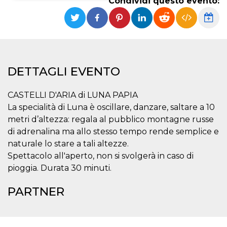
Condividi questo evento:
Necessari
Marketing
I cookie strettamente necessari o tecnici sono
indispensabili al funzionamento del sito. I
servizi qui presenti non potranno funzionare
senza.
DETTAGLI EVENTO
Provider /
Nome
Scadenza
Descrizione
Dominio
CASTELLI D'ARIA di LUNA PAPIA
cf_clearance
1 anno
Clearance
Cloudflare,
Cookie from
La specialità di Luna è oscillare, danzare, saltare a 10
Inc.
CloudFlare
.oooh.events
metri d’altezza: regala al pubblico montagne russe
stores the proof
of challenge
di adrenalina ma allo stesso tempo rende semplice e
passed. It is
used to no
naturale lo stare a tali altezze.
longer issue a
Spettacolo all'aperto, non si svolgerà in caso di
captcha or
jschallenge
pioggia. Durata 30 minuti.
challenge if
present. It is
required to
PARTNER
reach origin
server.
wordpress_test_cookie
Sessione
Cookie di
Automattic
Wordpress,
Inc.
verifica che il