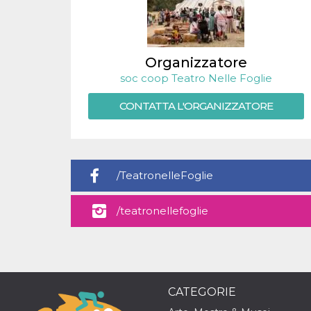
.oooh.events
browser accetti i
cookie.
PHPSESSID
Sessione
Cookie
PHP.net
generato da
oooh.events
applicazioni
Organizzatore
basate sul
soc coop Teatro Nelle Foglie
linguaggio PHP.
Si tratta di un
identificatore
CONTATTA L'ORGANIZZATORE
generico
utilizzato per
mantenere le
variabili di
sessione utente.
Normalmente è
un numero
/TeatronelleFoglie
generato in
modo casuale, il
modo in cui
viene utilizzato
/teatronellefoglie
può essere
specifico per il
sito, ma un
buon esempio è
mantenere uno
stato di accesso
per un utente
tra le pagine.
CATEGORIE
m
1 anno 1
Questo cookie
Stripe