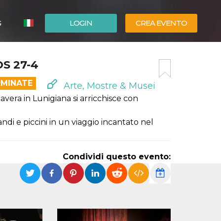
G
LOGIN
CREA EVENTO
ESPAÑOL
S 27-4
ENGLISH
RMINATE
Arte, Mostre & Musei
avera in Lunigiana si arricchisce con
ndi e piccini in un viaggio incantato nel
Condividi questo evento: