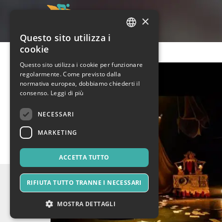
×
Questo sito utilizza i
ITALIAN
cookie
ENGLISH
Questo sito utilizza i cookie per funzionare
regolarmente. Come previsto dalla
SPANISH
normativa europea, dobbiamo chiederti il
consenso.
Leggi di più
NECESSARI
MARKETING
ACCETTA TUTTO
RIFIUTA TUTTO TRANNE I NECESSARI
MOSTRA DETTAGLI