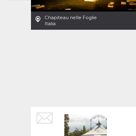
Necessari
Marketing
Chapiteau nelle Foglie
I cookie strettamente necessari o tecnici sono
Italia
indispensabili al funzionamento del sito. I
servizi qui presenti non potranno funzionare
senza.
Provider /
Nome
Scadenza
Descrizione
Dominio
cf_clearance
1 anno
Clearance
Cloudflare,
Cookie from
Inc.
CloudFlare
.oooh.events
stores the proof
of challenge
passed. It is
used to no
longer issue a
captcha or
jschallenge
challenge if
present. It is
required to
reach origin
server.
wordpress_test_cookie
Sessione
Cookie di
Automattic
Wordpress,
Inc.
verifica che il