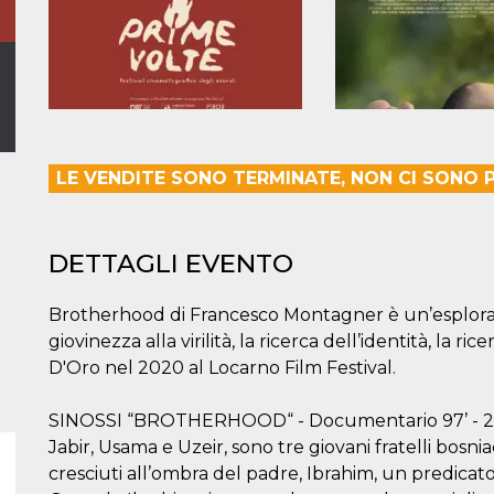
LE VENDITE SONO TERMINATE, NON CI SONO PI
DETTAGLI EVENTO
Brotherhood di Francesco Montagner è un’esplorazi
giovinezza alla virilità, la ricerca dell’identità, la ri
D'Oro nel 2020 al Locarno Film Festival.
SINOSSI “BROTHERHOOD“ - Documentario 97’ - 2
Jabir, Usama e Uzeir, sono tre giovani fratelli bosniac
cresciuti all’ombra del padre, Ibrahim, un predicato