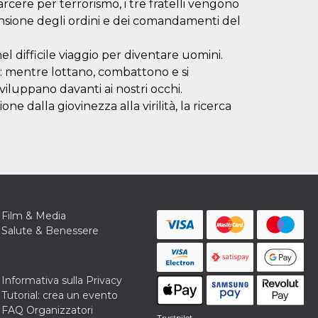
ere per terrorismo, i tre fratelli vengono
nsione degli ordini e dei comandamenti del
nel difficile viaggio per diventare uomini.
: mentre lottano, combattono e si
sviluppano davanti ai nostri occhi.
e dalla giovinezza alla virilità, la ricerca
Film & Media
Salute & Benessere
Informativa sulla Privacy
Tutorial: crea un evento
FAQ Organizzatori
Trustpilot