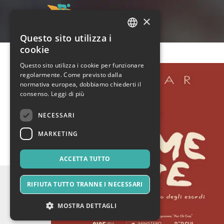
×
Questo sito utilizza i
ITALIAN
cookie
ENGLISH
Questo sito utilizza i cookie per funzionare
regolarmente. Come previsto dalla
SPANISH
normativa europea, dobbiamo chiederti il
consenso.
Leggi di più
NECESSARI
MARKETING
ACCETTA TUTTO
RIFIUTA TUTTO TRANNE I NECESSARI
MOSTRA DETTAGLI