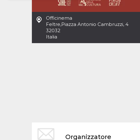
Necessari
Marketing
Officinema
I cookie strettamente necessari o tecnici sono
Feltre
,
Piazza Antonio Cambruzzi, 4
indispensabili al funzionamento del sito. I
32032
servizi qui presenti non potranno funzionare
Italia
senza.
Provider /
Nome
Scadenza
Descrizione
Dominio
cf_clearance
1 anno
Clearance
Cloudflare,
Cookie from
Inc.
CloudFlare
.oooh.events
stores the proof
of challenge
passed. It is
used to no
longer issue a
captcha or
jschallenge
challenge if
present. It is
required to
reach origin
server.
wordpress_test_cookie
Sessione
Cookie di
Automattic
Organizzatore
Wordpress,
Inc.
verifica che il