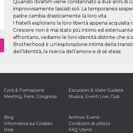
Quando Ibrahim viene condannato a due anni di carc
improvvisamente lasciati soli. La temporanea sospe
padre cambia drasticamente la loro vita.
I fratelli esplorano la loro libertà appena acquisita 
Crescere non è mai stato più intimo ed estenuante
affrontano, vediamo le loro identità distinte che si 
Brotherhood è un’esplorazione intima della transizion
dell’identità, la ricerca dell’amore e di sé stessi.
Corsi & Formazione
Escursioni & Visite Guidate
Meeting, Fiere, Congressi
Musica, Eventi Live, Club
Blog
Archivio Eventi
Informativa sui Cookies
Condizioni di utilizzo
Help
FAQ Utenti