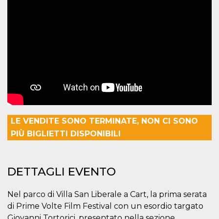
correttamente.
Storage declaration
Storage
Nome
Descrizione
type
fbssls_314278995690155
Session
storage
wpEmojiSettingsSupports
Session
storage
cn_uc__
Local
storage
LE VENDITE SONO TERMINATE, NON CI SONO
PIÙ BIGLIETTI DISPONIBILI
DETTAGLI EVENTO
Provider /
Nome
Scadenza
Descrizione
Dominio
Nel parco di Villa San Liberale a Cart, la prima serata
c_user
4
Cookie di a
Meta
di Prime Volte Film Festival con un esordio targato
settimane
utente. Può
Platform Inc.
Giovanni Tortorici, presentato nella sezione
2 giorni
essere di se
.facebook.com