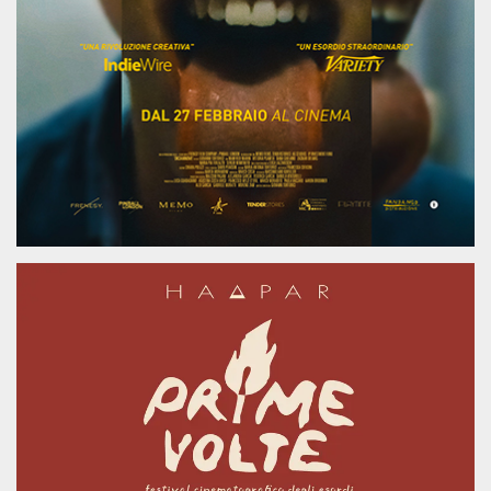
.oooh.events
browser accetti i
cookie.
PHPSESSID
Sessione
Cookie
PHP.net
generato da
oooh.events
applicazioni
basate sul
linguaggio PHP.
Si tratta di un
identificatore
generico
utilizzato per
mantenere le
variabili di
sessione utente.
Normalmente è
un numero
generato in
modo casuale, il
modo in cui
viene utilizzato
può essere
specifico per il
sito, ma un
buon esempio è
mantenere uno
stato di accesso
per un utente
tra le pagine.
m
1 anno 1
Questo cookie
Stripe