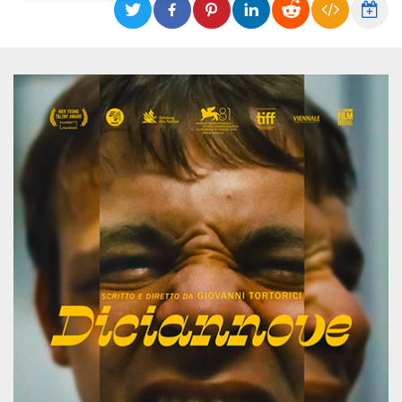
Necessari
Marketing
I cookie strettamente necessari o tecnici sono
indispensabili al funzionamento del sito. I
servizi qui presenti non potranno funzionare
senza.
Provider /
Nome
Scadenza
Descrizione
Dominio
cf_clearance
1 anno
Clearance
Cloudflare,
Cookie from
Inc.
CloudFlare
.oooh.events
stores the proof
of challenge
passed. It is
used to no
longer issue a
captcha or
jschallenge
challenge if
present. It is
required to
reach origin
server.
wordpress_test_cookie
Sessione
Cookie di
Automattic
Wordpress,
Inc.
verifica che il