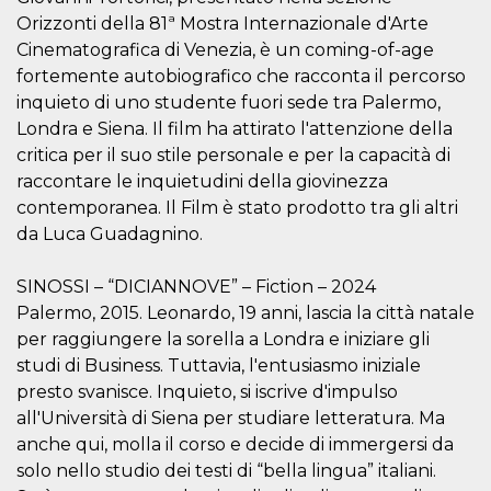
o persistent
Orizzonti della 81ª Mostra Internazionale d'Arte
30 giorni
Cinematografica di Venezia, è un coming-of-age
datr
2 anni
Questo coo
Meta
fortemente autobiografico che racconta il percorso
identifica il
Platform Inc.
browser che
.facebook.com
inquieto di uno studente fuori sede tra Palermo,
connette a
Facebook. 
Londra e Siena. Il film ha attirato l'attenzione della
direttament
legato alla 
critica per il suo stile personale e per la capacità di
Facebook
raccontare le inquietudini della giovinezza
dell'utente.
Facebook s
contemporanea. Il Film è stato prodotto tra gli altri
che viene
utilizzato p
da Luca Guadagnino.
aiutare con 
sicurezza e a
di accesso
SINOSSI – “DICIANNOVE” – Fiction – 2024
sospette, in
particolare p
Palermo, 2015. Leonardo, 19 anni, lascia la città natale
rilevamento
bot che ten
per raggiungere la sorella a Londra e iniziare gli
di accedere 
studi di Business. Tuttavia, l'entusiasmo iniziale
servizio. F
afferma anc
presto svanisce. Inquieto, si iscrive d'impulso
il profilo
comportame
all'Università di Siena per studiare letteratura. Ma
associato a
anche qui, molla il corso e decide di immergersi da
ciascun coo
datr viene
solo nello studio dei testi di “bella lingua” italiani.
eliminato d
giorni. Que