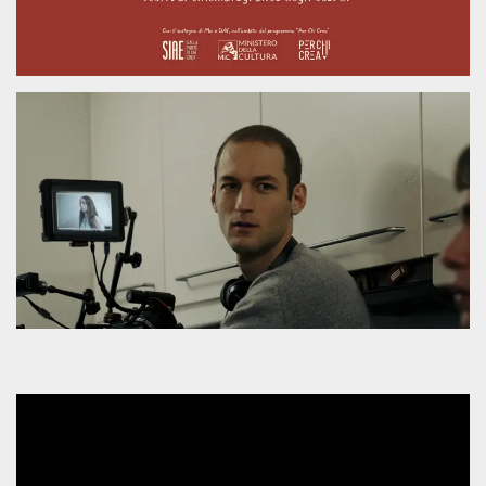
mese
viene
m.stripe.com
generalmente
utilizzato per le
prestazioni e
l'ottimizzazione
dei servizi di
elaborazione
dei pagamenti,
facilitando la
memorizzazione
dei contenuti
sul browser per
rendere le
pagine più
veloci.
CookieScriptConsent
4
Questo cookie
CookieScript
settimane
viene utilizzato
oooh.events
2 giorni
dal servizio
Cookie-
Script.com per
ricordare le
preferenze di
consenso sui
cookie dei
visitatori. È
necessario che il
banner dei
cookie di
Cookie-
Script.com
funzioni