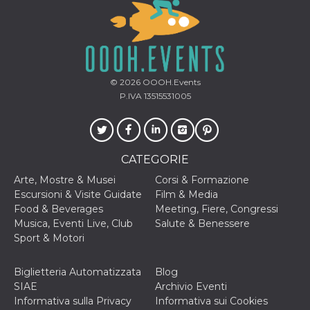
VISITOR_INFO1_LIVE
5 mesi 4
Questo cook
Google LLC
settimane
impostato 
.youtube.com
Youtube pe
tenere tracc
delle prefe
dell'utente p
video di Yo
© 2026
OOOH.Events
incorporati 
siti; può an
P.IVA 13515531005
determinare 
visitatore de
web sta
utilizzando 
nuova o la
vecchia ver
CATEGORIE
dell'interfac
Youtube.
Arte, Mostre & Musei
Corsi & Formazione
VISITOR_PRIVACY_METADATA
5 mesi 4
Questo coo
YouTube
Escursioni & Visite Guidate
Film & Media
settimane
viene utiliz
.youtube.com
Food & Beverages
Meeting, Fiere, Congressi
per memori
le scelte di
Musica, Eventi Live, Club
Salute & Benessere
consenso e
Sport & Motori
privacy dell
per la loro
interazione 
sito. Registr
Biglietteria Automatizzata
Blog
sul consens
SIAE
Archivio Eventi
visitatore r
a varie poli
Informativa sulla Privacy
Informativa sui Cookies
impostazion