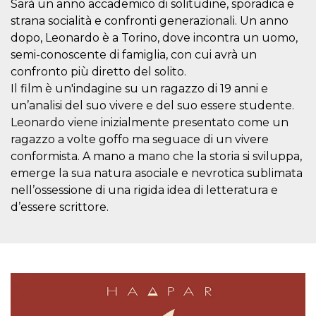
Sarà un anno accademico di solitudine, sporadica e
cookie viene
anche trami
strana socialità e confronti generazionali. Un anno
piace e altri
dopo, Leonardo è a Torino, dove incontra un uomo,
pulsanti e t
Facebook
semi-conoscente di famiglia, con cui avrà un
posizionati 
molti siti W
confronto più diretto del solito.
diversi.
Il film è un'indagine su un ragazzo di 19 anni e
dpr
.facebook.com
1
permette di
un’analisi del suo vivere e del suo essere studente.
settimana
controllare 
funzione “S
Leonardo viene inizialmente presentato come un
su Facebook
pulsante “M
ragazzo a volte goffo ma seguace di un vivere
piace”, rac
conformista. A mano a mano che la storia si sviluppa,
le impostaz
della lingua
emerge la sua natura asociale e nevrotica sublimata
permettono
condividere
nell’ossessione di una rigida idea di letteratura e
pagina.
d’essere scrittore.
fr
3 mesi
Contiene la
Meta
combinazio
Platform Inc.
ID univoco 
.facebook.com
browser e
dell'utente,
utilizzata pe
pubblicità m
oo
5 anni
consente
Meta
all'utente di
Platform Inc.