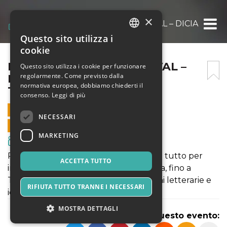
×
PRIME VOLTE FILM FESTIVAL – DICIANNOV
Questo sito utilizza i
ITALIAN
cookie
ENGLISH
PRIME VOLTE FILM FESTIVAL –
Questo sito utilizza i cookie per funzionare
regolarmente. Come previsto dalla
DICIANNOVE DI GIOVANNI
SPANISH
normativa europea, dobbiamo chiederti il
TORTORICI
consenso.
Leggi di più
8 LUGLIO 2026 - 20:45
NECESSARI
VENDITE ONLINE TERMINATE
MARKETING
Film & Media
Palermo, 2015. Leonardo, 19 anni, lascia tutto per
ACCETTA TUTTO
inseguire se stesso — da Londra a Siena, fino a
Torino. Un anno di solitudine, ossessioni letterarie e
RIFIUTA TUTTO TRANNE I NECESSARI
identità in cerca di forma.
MOSTRA DETTAGLI
Condividi questo evento: