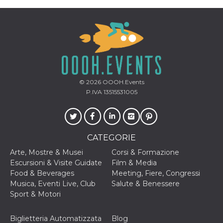
cookie viene
anche trami
piace e altri
pulsanti e t
Facebook
posizionati 
molti siti W
diversi.
dpr
.facebook.com
1
permette di
settimana
controllare 
© 2026
OOOH.Events
funzione “S
su Facebook
P.IVA 13515531005
pulsante “M
piace”, rac
le impostaz
della lingua
permettono
condividere
CATEGORIE
pagina.
Arte, Mostre & Musei
Corsi & Formazione
fr
3 mesi
Contiene la
Meta
combinazio
Platform Inc.
Escursioni & Visite Guidate
Film & Media
ID univoco 
.facebook.com
Food & Beverages
Meeting, Fiere, Congressi
browser e
dell'utente,
Musica, Eventi Live, Club
Salute & Benessere
utilizzata pe
Sport & Motori
pubblicità m
oo
5 anni
consente
Meta
all'utente di
Platform Inc.
Biglietteria Automatizzata
Blog