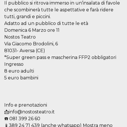
mese
viene
m.stripe.com
Il pubblico si ritrova immerso in un’insalata di favole
generalmente
utilizzato per le
che scombinerà tutte le aspettative e farà ridere
prestazioni e
tutti, grandi e piccini.
l'ottimizzazione
dei servizi di
Adatto ad un pubblico di tutte le età
elaborazione
dei pagamenti,
Domenica 6 Marzo ore 11
facilitando la
memorizzazione
Nostos Teatro
dei contenuti
Via Giacomo Brodolini, 6
sul browser per
rendere le
81031- Aversa (CE)
pagine più
veloci.
*Super green pass e mascherina FFP2 obbligatori
Ingresso
CookieScriptConsent
4
Questo cookie
CookieScript
settimane
viene utilizzato
oooh.events
8 euro adulti
2 giorni
dal servizio
Cookie-
5 euro bambini
Script.com per
ricordare le
preferenze di
consenso sui
cookie dei
visitatori. È
necessario che il
Info e prenotazioni
banner dei
📩info@nostosteatro.it
cookie di
Cookie-
☎️ 081 399 26 60
Script.com
funzioni
📱389 24 71 439 (anche whatsapp) Mostra meno