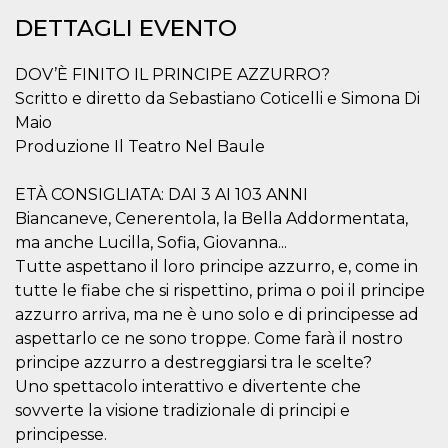
.oooh.events
browser accetti i
DETTAGLI EVENTO
cookie.
PHPSESSID
Sessione
Cookie
PHP.net
generato da
oooh.events
DOV’È FINITO IL PRINCIPE AZZURRO?
applicazioni
Scritto e diretto da Sebastiano Coticelli e Simona Di
basate sul
linguaggio PHP.
Maio
Si tratta di un
identificatore
Produzione Il Teatro Nel Baule
generico
utilizzato per
mantenere le
ETÀ CONSIGLIATA: DAI 3 AI 103 ANNI
variabili di
sessione utente.
Biancaneve, Cenerentola, la Bella Addormentata,
Normalmente è
un numero
ma anche Lucilla, Sofia, Giovanna...
generato in
Tutte aspettano il loro principe azzurro, e, come in
modo casuale, il
modo in cui
tutte le fiabe che si rispettino, prima o poi il principe
viene utilizzato
può essere
azzurro arriva, ma ne è uno solo e di principesse ad
specifico per il
aspettarlo ce ne sono troppe. Come farà il nostro
sito, ma un
buon esempio è
principe azzurro a destreggiarsi tra le scelte?
mantenere uno
stato di accesso
Uno spettacolo interattivo e divertente che
per un utente
tra le pagine.
sovverte la visione tradizionale di principi e
principesse.
m
1 anno 1
Questo cookie
Stripe