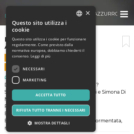
×
DOV’È FINITO IL PRINCIPE AZZURRO?
Questo sito utilizza i
ITALIAN
cookie
ENGLISH
DOV’È FINITO IL PRINCIPE
Questo sito utilizza i cookie per funzionare
regolarmente. Come previsto dalla
AZZURRO?
SPANISH
normativa europea, dobbiamo chiederti il
consenso.
Leggi di più
6 MARZO 2022 - 11:00
VENDITE ONLINE TERMINATE
NECESSARI
Arte, Mostre & Musei
MARKETING
DOV’È FINITO IL PRINCIPE AZZURRO?
Scritto e diretto da Sebastiano Coticelli e Simona Di
ACCETTA TUTTO
Maio
Produzione Il Teatro Nel Baule
RIFIUTA TUTTO TRANNE I NECESSARI
ETÀ CONSIGLIATA: DAI 3 AI 103 ANNI
Biancaneve, Cenerentola, la Bella Addormentata,
MOSTRA DETTAGLI
ma anche Lucilla, Sofia, Giovanna...