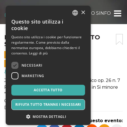
×
PRO2026 – GRAN CONCERTO SINFONICO 
Questo sito utilizza i
ITALIAN
cookie
ENGLISH
PRO2026 – GRAN CONCERTO
Questo sito utilizza i cookie per funzionare
regolarmente. Come previsto dalla
SINFONICO DI APERTURA
SPANISH
normativa europea, dobbiamo chiederti il
consenso.
Leggi di più
18 APRILE 2026 - 20:30
VENDITE ONLINE TERMINATE
NECESSARI
Musica, Eventi Live, Club
MARKETING
Jean Sibelius - Finlandia, poema sinfonico op. 26 n. 7
Pëtr Il'ič Čajkovskij - Sinfonia n. 6 op. 74 in Si minore
ACCETTA TUTTO
"Patetica"
Orchestra Sinfonica delle Alpi
RIFIUTA TUTTO TRANNE I NECESSARI
Direttore Michael Hofstetter
MOSTRA DETTAGLI
Condividi questo evento: