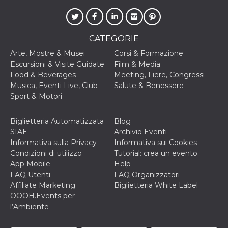
VISITOR_INFO1_LIVE
5 mesi 4
Questo cook
Google LLC
settimane
impostato 
.youtube.com
Youtube pe
tenere tracc
CATEGORIE
delle prefe
dell'utente p
Arte, Mostre & Musei
Corsi & Formazione
video di Yo
incorporati 
Escursioni & Visite Guidate
Film & Media
siti; può an
Food & Beverages
Meeting, Fiere, Congressi
determinare 
visitatore de
Musica, Eventi Live, Club
Salute & Benessere
web sta
Sport & Motori
utilizzando 
nuova o la
vecchia ver
dell'interfac
Biglietteria Automatizzata
Blog
Youtube.
SIAE
Archivio Eventi
VISITOR_PRIVACY_METADATA
5 mesi 4
Questo coo
YouTube
Informativa sulla Privacy
Informativa sui Cookies
settimane
viene utiliz
.youtube.com
Condizioni di utilizzo
Tutorial: crea un evento
per memori
le scelte di
App Mobile
Help
consenso e
FAQ Utenti
FAQ Organizzatori
privacy dell
per la loro
Affiliate Marketing
Biglietteria White Label
interazione 
OOOH.Events per
sito. Registr
sul consens
l’Ambiente
visitatore r
a varie poli
impostazion