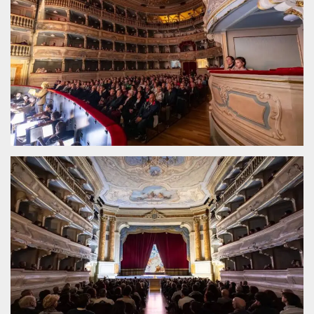
.oooh.events
browser accetti i
cookie.
PHPSESSID
Sessione
Cookie
PHP.net
generato da
oooh.events
applicazioni
basate sul
linguaggio PHP.
Si tratta di un
identificatore
generico
utilizzato per
mantenere le
variabili di
sessione utente.
Normalmente è
un numero
generato in
modo casuale, il
modo in cui
viene utilizzato
può essere
specifico per il
sito, ma un
buon esempio è
mantenere uno
stato di accesso
per un utente
tra le pagine.
m
1 anno 1
Questo cookie
Stripe