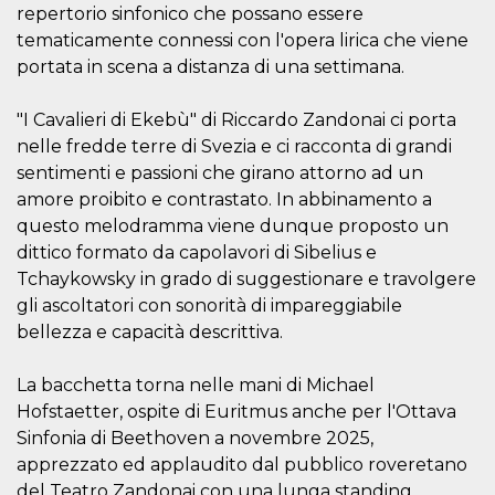
correttamente.
repertorio sinfonico che possano essere
tematicamente connessi con l'opera lirica che viene
Storage declaration
portata in scena a distanza di una settimana.
Storage
Nome
Descrizione
type
"I Cavalieri di Ekebù" di Riccardo Zandonai ci porta
fbssls_314278995690155
Session
storage
nelle fredde terre di Svezia e ci racconta di grandi
sentimenti e passioni che girano attorno ad un
wpEmojiSettingsSupports
Session
storage
amore proibito e contrastato. In abbinamento a
cn_uc__
Local
questo melodramma viene dunque proposto un
storage
dittico formato da capolavori di Sibelius e
Tchaykowsky in grado di suggestionare e travolgere
gli ascoltatori con sonorità di impareggiabile
bellezza e capacità descrittiva.
La bacchetta torna nelle mani di Michael
Hofstaetter, ospite di Euritmus anche per l'Ottava
Provider /
Nome
Scadenza
Descrizione
Dominio
Sinfonia di Beethoven a novembre 2025,
c_user
4
Cookie di a
Meta
apprezzato ed applaudito dal pubblico roveretano
settimane
utente. Può
Platform Inc.
del Teatro Zandonai con una lunga standing
2 giorni
essere di se
.facebook.com