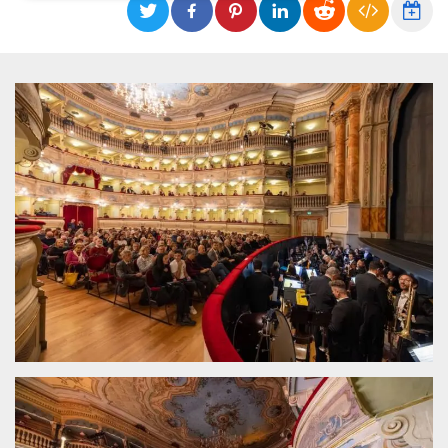
Necessari
Marketing
I cookie strettamente necessari o tecnici sono
indispensabili al funzionamento del sito. I
servizi qui presenti non potranno funzionare
senza.
Provider /
Nome
Scadenza
Descrizione
Dominio
cf_clearance
1 anno
Clearance
Cloudflare,
Cookie from
Inc.
CloudFlare
.oooh.events
stores the proof
of challenge
passed. It is
used to no
longer issue a
captcha or
jschallenge
challenge if
present. It is
required to
reach origin
server.
wordpress_test_cookie
Sessione
Cookie di
Automattic
Wordpress,
Inc.
verifica che il