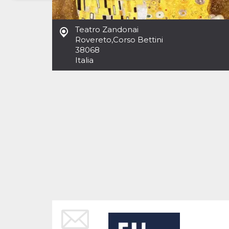
Necessari
Marketing
Teatro Zandonai
I cookie strettamente necessari o tecnici sono
Rovereto
,
Corso Bettini
indispensabili al funzionamento del sito. I
38068
servizi qui presenti non potranno funzionare
Italia
senza.
Provider /
Nome
Scadenza
Descrizione
Dominio
cf_clearance
1 anno
Clearance
Cloudflare,
Cookie from
Inc.
CloudFlare
.oooh.events
stores the proof
of challenge
passed. It is
used to no
longer issue a
captcha or
jschallenge
challenge if
present. It is
required to
reach origin
server.
wordpress_test_cookie
Sessione
Cookie di
Automattic
Wordpress,
Inc.
verifica che il