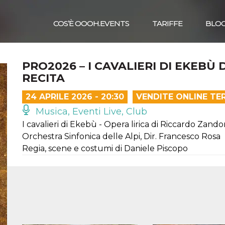
COS’È OOOH.EVENTS
TARIFFE
BLO
PRO2026 – I CAVALIERI DI EKEBÙ 
RECITA
24 APRILE 2026 - 20:30
VENDITE ONLINE TE
Musica, Eventi Live, Club
I cavalieri di Ekebù - Opera lirica di Riccardo Zando
Orchestra Sinfonica delle Alpi, Dir. Francesco Rosa
Regia, scene e costumi di Daniele Piscopo