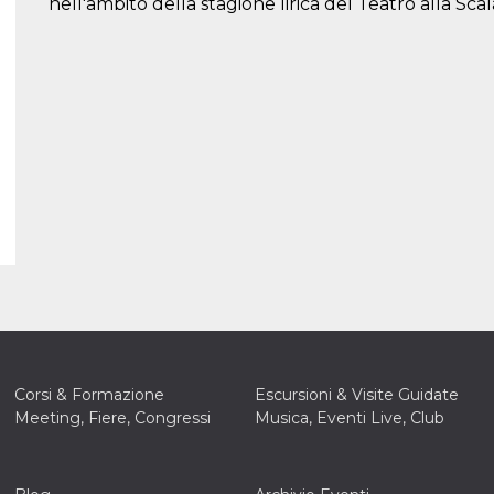
nell'ambito della stagione lirica del Teatro alla Scal
Corsi & Formazione
Escursioni & Visite Guidate
Meeting, Fiere, Congressi
Musica, Eventi Live, Club