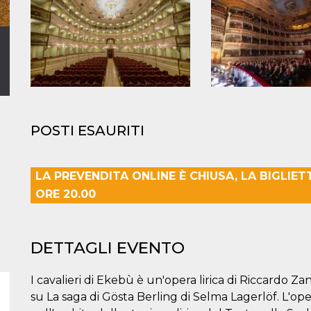
POSTI ESAURITI
LA PREVENDITA ONLINE È CHIUSA, LA BIGLIE
ORE 20.00
DETTAGLI EVENTO
I cavalieri di Ekebù è un'opera lirica di Riccardo Z
su La saga di Gösta Berling di Selma Lagerlöf. L'op