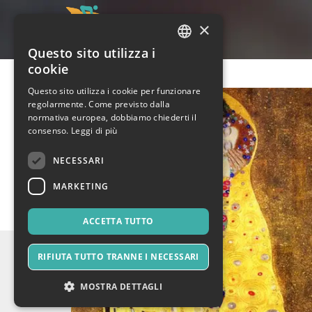
×
Questo sito utilizza i
ITALIAN
cookie
ENGLISH
Questo sito utilizza i cookie per funzionare
regolarmente. Come previsto dalla
SPANISH
normativa europea, dobbiamo chiederti il
consenso.
Leggi di più
NECESSARI
MARKETING
ACCETTA TUTTO
RIFIUTA TUTTO TRANNE I NECESSARI
MOSTRA DETTAGLI