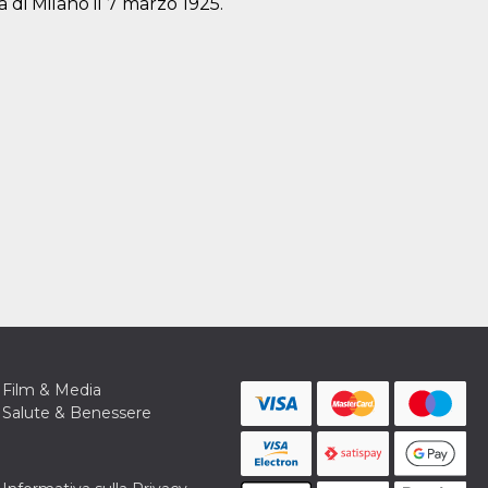
a di Milano il 7 marzo 1925.
Film & Media
Salute & Benessere