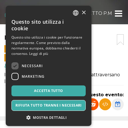
×
PROGETTO P.M
Questo sito utilizza i
ITALIAN
cookie
ENGLISH
PROGETTO P.M
Questo sito utilizza i cookie per funzionare
regolarmente. Come previsto dalla
SPANISH
normativa europea, dobbiamo chiederti il
30 OTTOBRE 2022 - 17:30
consenso.
Leggi di più
VENDITE ONLINE TERMINATE
NECESSARI
Musica, Eventi Live, Club
I venti rivoluzionari artistici che hanno attraversano
MARKETING
la città di Napoli a oggi.
ACCETTA TUTTO
Condividi questo evento:
RIFIUTA TUTTO TRANNE I NECESSARI
MOSTRA DETTAGLI