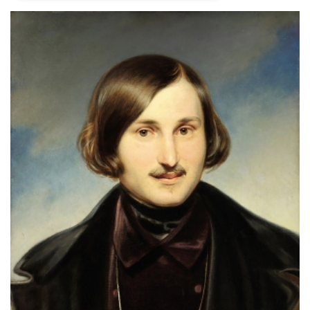
Necessari
Marketing
I cookie strettamente necessari o tecnici sono
indispensabili al funzionamento del sito. I
servizi qui presenti non potranno funzionare
senza.
Provider /
Nome
Scadenza
Descrizione
Dominio
cf_clearance
1 anno
Clearance
Cloudflare,
Cookie from
Inc.
CloudFlare
.oooh.events
stores the proof
of challenge
passed. It is
used to no
longer issue a
captcha or
jschallenge
challenge if
present. It is
required to
reach origin
server.
wordpress_test_cookie
Sessione
Cookie di
Automattic
Wordpress,
Inc.
verifica che il