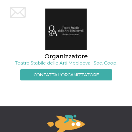
mese
viene
m.stripe.com
generalmente
utilizzato per le
prestazioni e
l'ottimizzazione
dei servizi di
elaborazione
dei pagamenti,
facilitando la
memorizzazione
dei contenuti
sul browser per
rendere le
pagine più
Organizzatore
veloci.
Teatro Stabile delle Arti Medioevali Soc. Coop.
CookieScriptConsent
4
Questo cookie
CookieScript
settimane
viene utilizzato
oooh.events
CONTATTA L'ORGANIZZATORE
2 giorni
dal servizio
Cookie-
Script.com per
ricordare le
preferenze di
consenso sui
cookie dei
visitatori. È
necessario che il
banner dei
cookie di
Cookie-
Script.com
funzioni