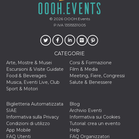
correttamente.
Storage declaration
© 2026
OOOH.Events
Storage
Nome
Descrizione
P.IVA 13515531005
type
fbssls_314278995690155
Session
storage
wpEmojiSettingsSupports
Session
CATEGORIE
storage
Arte, Mostre & Musei
Corsi & Formazione
cn_uc__
Local
storage
Escursioni & Visite Guidate
Film & Media
Food & Beverages
Meeting, Fiere, Congressi
Musica, Eventi Live, Club
Salute & Benessere
Sport & Motori
Biglietteria Automatizzata
Blog
SIAE
Archivio Eventi
Provider /
Informativa sulla Privacy
Informativa sui Cookies
Nome
Scadenza
Descrizione
Dominio
Condizioni di utilizzo
Tutorial: crea un evento
c_user
4
Cookie di a
Meta
App Mobile
Help
settimane
utente. Può
Platform Inc.
FAQ Utenti
FAQ Organizzatori
2 giorni
essere di se
.facebook.com