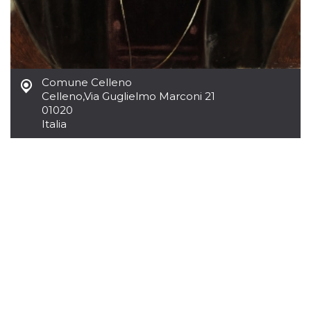
.oooh.events
browser accetti i
cookie.
PHPSESSID
Sessione
Cookie
PHP.net
generato da
oooh.events
applicazioni
basate sul
linguaggio PHP.
Comune Celleno
Si tratta di un
Celleno
,
Via Guglielmo Marconi 21
identificatore
generico
01020
utilizzato per
Italia
mantenere le
variabili di
sessione utente.
Normalmente è
un numero
generato in
modo casuale, il
modo in cui
viene utilizzato
può essere
specifico per il
sito, ma un
buon esempio è
mantenere uno
stato di accesso
per un utente
tra le pagine.
m
1 anno 1
Questo cookie
Stripe